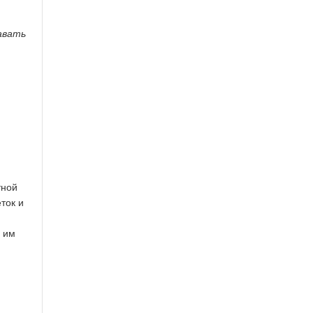
авать
тной
ток и
, им