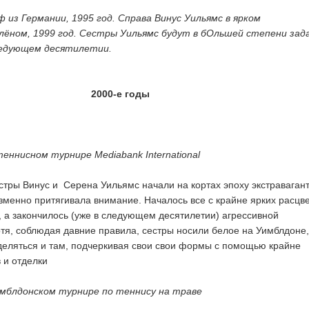
из Германии, 1995 год. Справа Винус Уильямс в ярком
ёном, 1999 год. Сестры Уильямс будут в бОльшей степени зад
ледующем десятилетии.
2000-е годы
еннисном турнире Mediabank International
естры Винус и Серена Уильямс начали на кортах эпоху экстраваган
зменно притягивала внимание. Началось все с крайне ярких расцве
 а закончилось (уже в следующем десятилетии) агрессивной
отя, соблюдая давние правила, сестры носили белое на Уимблдоне
деляться и там, подчеркивая свои свои формы с помощью крайне
 и отделки
имблдонском турнире по теннису на траве