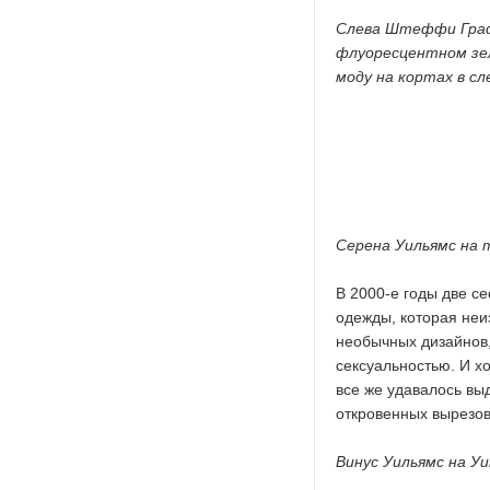
Слева Штеффи Граф 
флуоресцентном зел
моду на кортах в с
Серена Уильямс на т
В 2000-е годы две с
одежды, которая неи
необычных дизайнов,
сексуальностью. И х
все же удавалось вы
откровенных вырезов
Винус Уильямс на У