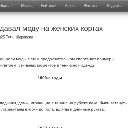
Неделя
Месяц
Рейтинги
Архив
Фототоп
Видеотоп
адавал моду на женских кортах
025
Теги:
Шарапова
ей роли моды в этом продолжительном спорте вот примеры,
тилетием, стильных моментов в теннисной одежды.
1900-е годы
лодыжки, дамы, играющие в теннис на рубеже века, были затянуты
были закутаны в юбки до пола, шляпы и длинные рукава.