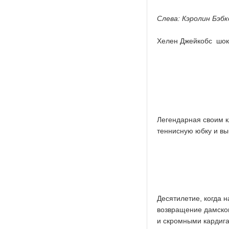
Слева: Кэролин Бэбк
Хелен Джейкобс шоки
Легендарная своим к
теннисную юбку и вы
Десятилетие, когда 
возвращение дамског
и скромными кардиг