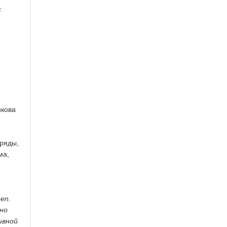
с
икова
аряды,
ма,
en.
но
ивной