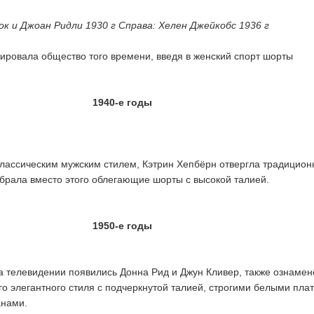
ок и Джоан Ридли 1930 г Справа: Хелен Джейкобс 1936 г
ровала общество того времени, введя в женский спорт шорты
1940-е годы
лассическим мужским стилем, Кэтрин Хепбёрн отвергла традицио
брала вместо этого облегающие шорты с высокой талией.
1950-е годы
на телевидении появились Донна Рид и Джун Кливер, также ознаме
о элегантного стиля с подчеркнутой талией, строгими белыми пла
анами.