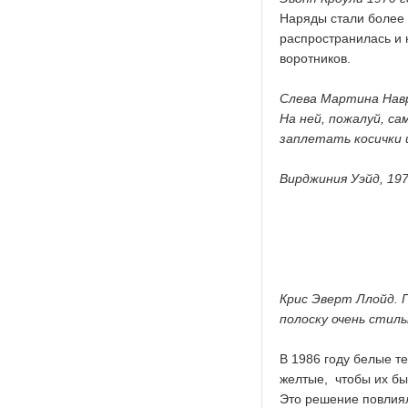
Наряды стали более 
распространилась и 
воротников.
Слева Мартина Навр
На ней, пожалуй, са
заплетать косички 
Вирджиния Уэйд, 19
Крис Эверт Ллойд. 
полоску очень стил
В 1986 году белые т
желтые, чтобы их бы
Это решение повлиял