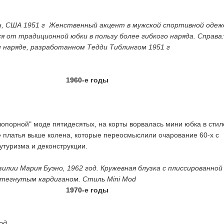
н, США 1951 г Женственный акцент в мужской спортивной одеж
 от традиционной юбки в пользу более гибкого наряда. Справа
 наряде, разработанном Тедди Тиблингом 1951 г
1960-е годы
"чопорной" моде пятидесятых, на корты ворвалась мини юбкa в сти
е платья выше колена, которые переосмыслили очарование 60-х с
туризма и деконструкции.
илии Мария Буэно, 1962 год. Кружевная блузка с плиссированной
стегнутым кардиганом. Стиль Mini Mod
1970-е годы
од