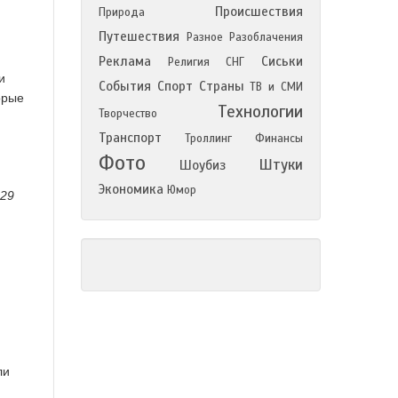
Происшествия
Природа
Путешествия
Разное
Разоблачения
Реклама
Сиськи
Религия
СНГ
и
События
Спорт
Страны
ТВ и СМИ
орые
Технологии
Творчество
Транспорт
Троллинг
Финансы
Фото
Штуки
Шоубиз
Экономика
Юмор
929
ли