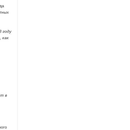
да
нтных
8 году
, как
ит в
ного