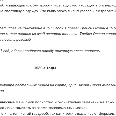
обтягивающими, юбки укоротились, а диско-лихорадка этого перио
на спортивную одежду. Это была эпоха милых узоров и экстравага
атилова на Уимблдоне в 1977 году. Справа: Трейси Остин в 197
мое милое платье из всей истории тенниса. Трейси Остин знала
и носить розовый.
77 год, оборки придают наряду шикарную элегантность
1980-е годы
Палитра пастельных тонов на корте, Крис Эверт Ллойд выгляд
ьно
еннисные мячи были полностью и окончательно заменены на ярко-
ло легче заметить во время телевизионных матчей.
о и на теннисный гардероб, так как игроки отказались от формаль