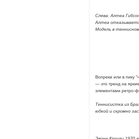
Слева: Алтеа Гибсо
Алтеа отказывается
Модель в теннисном
Вопреки или в пику 
— это тренд на ярки
элементами ретро-фу
Теннисистка из Браз
юбкой и скромно за
Эвонн Кроули 1970 г