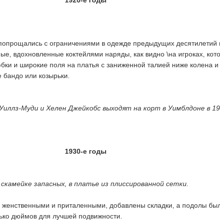
1920-е годы
попрощались с ограничениями в одежде предыдущих десятилетий 
ые, вдохновленные коктейлями наряды, как видно \на игроках, кот
ки и широкие поля на платья с заниженной талией ниже колена и
 бандо или козырьки.
Уиллз-Муди и Хелен Джейкобс выходят на корт в Уимблдоне в 1
1930-е годы
 скамейке запасных, в платье из плиссированной сетки.
 женственными и приталенными, добавлены складки, а подолы бы
ько дюймов для лучшей подвижности.