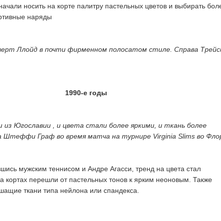
 начали носить на корте палитру пастельных цветов и выбирать бол
ортивные наряды
верт Ллойд в почти фирменном полосатом стиле. Справа Трейс
1990-е годы
 из Югославии , и цвета стали более яркими, и ткань более
 Штеффи Граф во время матча на турнире Virginia Slims во Фло
шись мужским теннисом и Андре Агасси, тренд на цвета стал
на кортах перешли от пастельных тонов к ярким неоновым. Также
шащие ткани типа нейлона или спандекса.