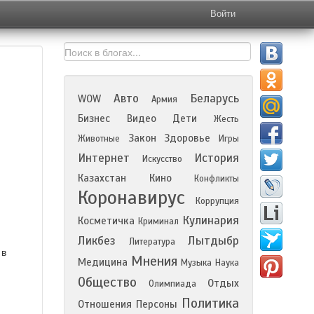
Войти
Авто
Беларусь
WOW
Армия
Бизнес
Видео
Дети
Жесть
Закон
Здоровье
Животные
Игры
Интернет
История
Искусство
Казахстан
Кино
Конфликты
Коронавирус
Коррупция
Кулинария
Косметичка
Криминал
Ликбез
Лытдыбр
Литература
 в
Мнения
Медицина
Музыка
Наука
Общество
Отдых
Олимпиада
Политика
Отношения
Персоны