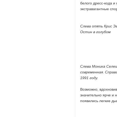
белого дресс-кода и
экстравагантные сп
Слева опять Крис Э
Остин в голубом
Слева Моника Селеш
современная. Справа
1991 году.
Возможно, вдохновив
значительно ярче и 
появились легкие ды