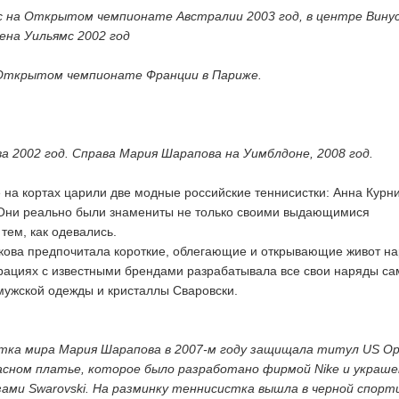
с на Открытом чемпионате Австралии 2003 год, в центре Вину
ена Уильямс 2002 год
 Открытом чемпионате Франции в Париже.
а 2002 год. Справа Мария Шарапова на Уимблдоне, 2008 год.
е на кортах царили две модные российские теннисистки: Анна Курн
Они реально были знамениты не только своими выдающимися
тем, как одевались.
икова предпочитала короткие, облегающие и открывающие живот н
ациях с известными брендами разрабатывала все свои наряды са
ужской одежды и кристаллы Сваровски.
тка мира Мария Шарапова в 2007-м году защищала титул US Op
асном платье, которое было разработано фирмой Nike и украше
зами Swarovski. На разминку теннисистка вышла в черной спорт