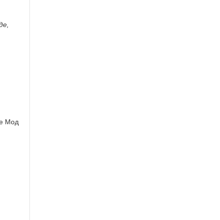
де,
:
ле Мод