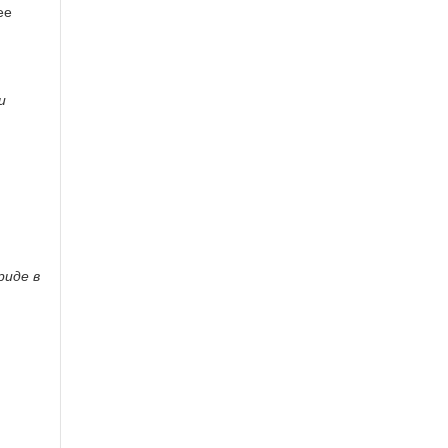
ее
и
риде в