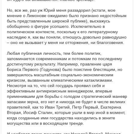
Но, все же, раз уж Юрий меня раззадорил (кстати, мое
мнение о Лимонове ожидаемо было признано недостойным
быть представленным широкой публике), выскажусь
обобщенно о фигуре усопшего. Исключительно в
политическом контексте, поскольку к его литературному
наследию я, как вы поняли, отношусь довольно равнодушно
– оно не вызывает у меня ни отторжения, ни благоговения.
Любая публичная личность, тем более политик,
запоминается современникам и потомкам по последнему
достигнутому результату. Например, правление царя
Бориса Первого (Годунова) было поистине блестящим, но
завершилось масштабным социально-экономическим
кризисом, вызванным климатическими катаклизмами.
Несмотря на то, что сей государь проявил себя и
эффективным антикризисным менеджером, впервые
применившим для борьбы с голодом стратегический маневр
запасами зерна, его нет и никогда не будет в числе великих
правителей, как то Иван Третий, Петр Первый, Екатерина
Вторая, Иосиф Сталин, которые ушли в мир иной в момент,
когда созданные ими государства находились в зените
могущества или в восходящем тренде.