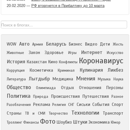
20.02.2020
—
РФ вторгнется в Прибалтику до 10 марта
Авто
Беларусь
WOW
Бизнес
Видео
Дети
Армия
Жесть
Интернет
Закон
Здоровье
Животные
Игры
Искусство
Коронавирус
История
Казахстан
Кино
Конфликты
Кулинария
Ликбез
Косметичка
Коррупция
Криминал
Мнения
Лытдыбр
Медицина
Литература
Музыка
Наука
Общество
Отдых
Отношения
Персоны
Олимпиада
Политика
Происшествия
Путешествия
Природа
Разное
Реклама
Сиськи
События
Спорт
Разоблачения
Религия
СНГ
Технологии
Страны
Транспорт
ТВ и СМИ
Творчество
Фото
Штуки
Шоубиз
Экономика
Троллинг
Финансы
Юмор