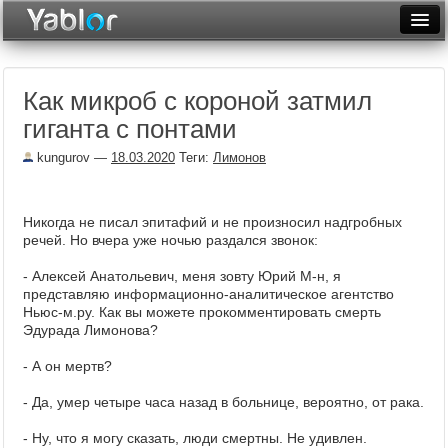
Разместить статью
Войти
Как микроб с короной затмил
Неделя
гиганта с понтами
Месяц
kungurov
—
18.03.2020
Теги:
Лимонов
Рейтинги
Архив
Никогда не писал эпитафий и не произносил надгробных
речей. Но вчера уже ночью раздался звонок:
Фототоп
- Алексей Анатольевич, меня зовту Юрий М-н, я
представляю информационно-аналитическое агентство
Видеотоп
Ньюс-м.ру. Как вы можете прокомментировать смерть
Эдурада Лимонова?
- А он мертв?
- Да, умер четыре часа назад в больнице, вероятно, от рака.
- Ну, что я могу сказать, люди смертны. Не удивлен.