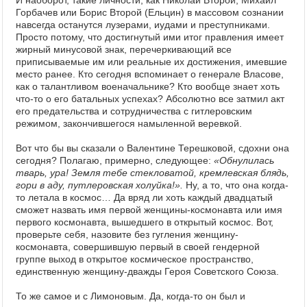
И наоборот, такие личности, как Николай Второй, Михаил
Горбачев или Борис Второй (Ельцин) в массовом сознании
навсегда останутся лузерами, иудами и преступниками.
Просто потому, что достигнутый ими итог правления имеет
жирный минусовой знак, перечеркивающий все
приписываемые им или реальные их достижения, имевшие
место ранее. Кто сегодня вспоминает о генерале Власове,
как о талантливом военачальнике? Кто вообще знает хоть
что-то о его батальных успехах? Абсолютно все затмил акт
его предательства и сотрудничества с гитлеровским
режимом, закончившегося намыленной веревкой.
Вот что бы вы сказали о Валентине Терешковой, сдохни она
сегодня? Полагаю, примерно, следующее:
«Обнулилась
тварь, ура! Земля тебе стекловатой, кремлевская блядь,
гори в аду, путлеровская холуйка!».
Ну, а то, что она когда-
то летала в космос… Да вряд ли хоть каждый двадцатый
сможет назвать имя первой женщины-космонавта или имя
первого космонавта, вышедшего в открытый космос. Вот,
проверьте себя, назовите без гугления женщину-
космонавта, совершившую первый в своей гендерной
группе выход в открытое космическое пространство,
единственную женщину-дважды Героя Советского Союза.
То же самое и с Лимоновым. Да, когда-то он был и