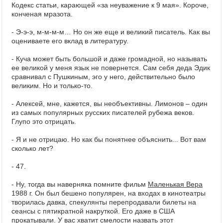
Кодекс статьи, карающей «за неуважение к 9 мая». Короче,
конченая мразота.
- Э-э-э, м-м-м-м… Но он же еще и великий писатель. Как вы
оцениваете его вклад в литературу.
- Куча может быть большой и даже громадной, но называть
ее великой у меня язык не повернется. Сам себя деда Эдик
сравнивал с Пушкиным, эго у него, действительно было
великим. Но и только-то.
- Алексей, мне, кажется, вы необъективны. Лимонов – один
из самых популярных русских писателей рубежа веков.
Глупо это отрицать.
- Я и не отрицаю. Но как бы понятнее объяснить... Вот вам
сколько лет?
- 47.
- Ну, тогда вы наверняка помните фильм
Маленькая Вера
1988 г. Он был бешено популярен, на входах в кинотеатры
творилась давка, спекулянты перепродавали билеты на
сеансы с пятикратной накруткой. Его даже в США
прокатывали. У вас хватит смелости назвать этот