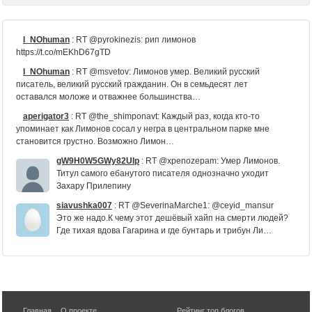
I_NOhuman
:
RT @pyrokinezis: рип лимонов
https://t.co/mEKhD67gTD
I_NOhuman
:
RT @msvetov: Лимонов умер. Великий русский
писатель, великий русский гражданин. Он в семьдесят лет
оставался моложе и отважнее большинства…
aperigator3
:
RT @the_shimponavt: Каждый раз, когда кто-то
упоминает как Лимонов сосал у негра в центральном парке мне
становится грустно. Возможно Лимон…
gW9H0W5GWy82UIp
:
RT @xpenozepam: Умер Лимонов.
Титул самого ебанутого писателя однозначно уходит
Захару Прилепину
siavushka007
:
RT @SeverinaMarche1: @ceyid_mansur
Это же надо.К чему этот дешёвый хайп на смерти людей?
Где тихая вдова Гагарина и где бунтарь и трибун Ли…
gW9H0W5GWy82UIp
:
RT @_U_R_I_c: И я в очередной
раз восхищаюсь не только журналистиским дарованием,
но и даром предвидения Юрия Дудя - он успевает взять
инте…
bolti6
:
ЭДУАРД ЛИМОНОВ
Главная
О проекте
Рейтинг топ блогов
,