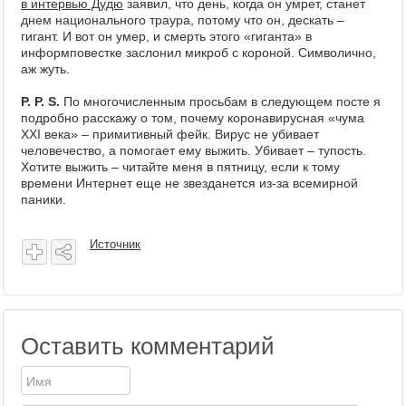
в интервью Дудю
заявил, что день, когда он умрет, станет
днем национального траура, потому что он, дескать –
гигант. И вот он умер, и смерть этого «гиганта» в
информповестке заслонил микроб с короной. Символично,
аж жуть.
P
.
P
.
S
.
По многочисленным просьбам в следующем посте я
подробно расскажу о том, почему коронавирусная «чума
XXI
века» – примитивный фейк. Вирус не убивает
человечество, а помогает ему выжить. Убивает – тупость.
Хотите выжить – читайте меня в пятницу, если к тому
времени Интернет еще не звезданется из-за всемирной
паники.
Источник
Оставить комментарий