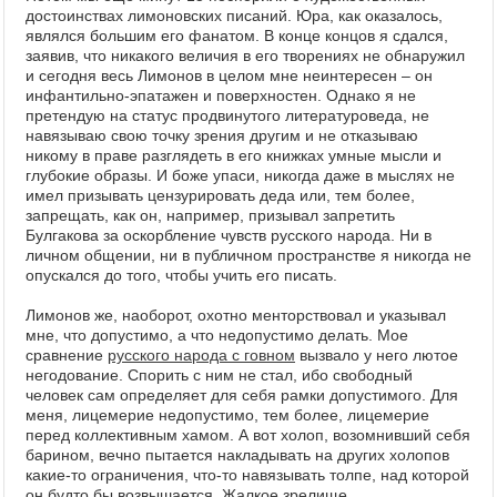
достоинствах лимоновских писаний. Юра, как оказалось,
являлся большим его фанатом. В конце концов я сдался,
заявив, что никакого величия в его творениях не обнаружил
и сегодня весь Лимонов в целом мне неинтересен – он
инфантильно-эпатажен и поверхностен. Однако я не
претендую на статус продвинутого литературоведа, не
навязываю свою точку зрения другим и не отказываю
никому в праве разглядеть в его книжках умные мысли и
глубокие образы. И боже упаси, никогда даже в мыслях не
имел призывать цензурировать деда или, тем более,
запрещать, как он, например, призывал запретить
Булгакова за оскорбление чувств русского народа. Ни в
личном общении, ни в публичном пространстве я никогда не
опускался до того, чтобы учить его писать.
Лимонов же, наоборот, охотно менторствовал и указывал
мне, что допустимо, а что недопустимо делать. Мое
сравнение
русского народа с говном
вызвало у него лютое
негодование. Спорить с ним не стал, ибо свободный
человек сам определяет для себя рамки допустимого. Для
меня, лицемерие недопустимо, тем более, лицемерие
перед коллективным хамом. А вот холоп, возомнивший себя
барином, вечно пытается накладывать на других холопов
какие-то ограничения, что-то навязывать толпе, над которой
он будто бы возвышается. Жалкое зрелище.