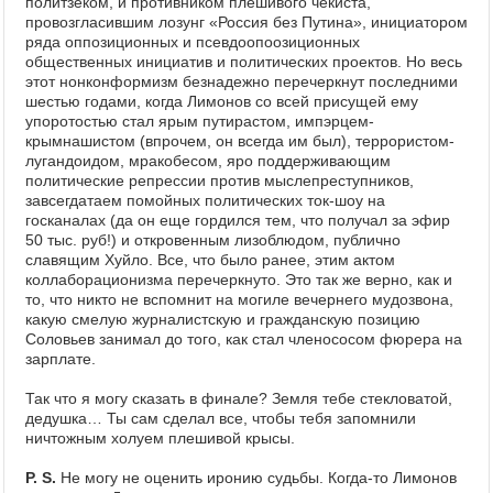
политзеком, и противником плешивого чекиста,
провозгласившим лозунг «Россия без Путина», инициатором
ряда оппозиционных и псевдоопоозиционных
общественных инициатив и политических проектов. Но весь
этот нонконформизм безнадежно перечеркнут последними
шестью годами, когда Лимонов со всей присущей ему
упоротостью стал ярым путирастом, импэрцем-
крымнашистом (впрочем, он всегда им был), террористом-
лугандоидом, мракобесом, яро поддерживающим
политические репрессии против мыслепреступников,
завсегдатаем помойных политических ток-шоу на
госканалах (да он еще гордился тем, что получал за эфир
50 тыс. руб!) и откровенным лизоблюдом, публично
славящим Хуйло. Все, что было ранее, этим актом
коллаборационизма перечеркнуто. Это так же верно, как и
то, что никто не вспомнит на могиле вечернего мудозвона,
какую смелую журналистскую и гражданскую позицию
Соловьев занимал до того, как стал членососом фюрера на
зарплате.
Так что я могу сказать в финале? Земля тебе стекловатой,
дедушка… Ты сам сделал все, чтобы тебя запомнили
ничтожным холуем плешивой крысы.
P
.
S
.
Не могу не оценить иронию судьбы. Когда-то Лимонов