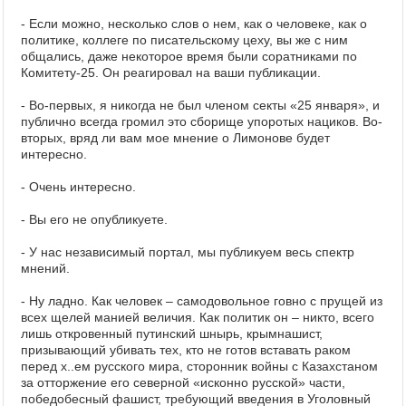
- Если можно, несколько слов о нем, как о человеке, как о
политике, коллеге по писательскому цеху, вы же с ним
общались, даже некоторое время были соратниками по
Комитету-25. Он реагировал на ваши публикации.
- Во-первых, я никогда не был членом секты «25 января», и
публично всегда громил это сборище упоротых нациков. Во-
вторых, вряд ли вам мое мнение о Лимонове будет
интересно.
- Очень интересно.
- Вы его не опубликуете.
- У нас независимый портал, мы публикуем весь спектр
мнений.
- Ну ладно. Как человек – самодовольное говно с прущей из
всех щелей манией величия. Как политик он – никто, всего
лишь откровенный путинский шнырь, крымнашист,
призывающий убивать тех, кто не готов вставать раком
перед х..ем русского мира, сторонник войны с Казахстаном
за отторжение его северной
«
исконно русской
»
части,
победобесный фашист, требующий введения в Уголовный