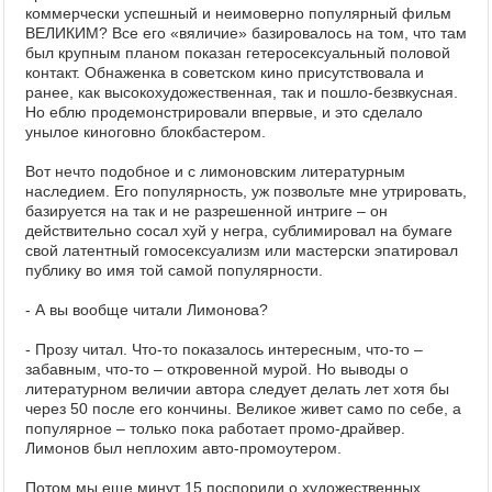
коммерчески успешный и неимоверно популярный фильм
ВЕЛИКИМ? Все его «вяличие» базировалось на том, что там
был крупным планом показан гетеросексуальный половой
контакт. Обнаженка в советском кино присутствовала и
ранее, как высокохудожественная, так и пошло-безвкусная.
Но еблю продемонстрировали впервые, и это сделало
унылое киноговно блокбастером.
Вот нечто подобное и с лимоновским литературным
наследием. Его популярность, уж позвольте мне утрировать,
базируется на так и не разрешенной интриге – он
действительно сосал хуй у негра, сублимировал на бумаге
свой латентный гомосексуализм или мастерски эпатировал
публику во имя той самой популярности.
- А вы вообще читали Лимонова?
- Прозу читал. Что-то показалось интересным, что-то –
забавным, что-то – откровенной мурой. Но выводы о
литературном величии автора следует делать лет хотя бы
через 50 после его кончины. Великое живет само по себе, а
популярное – только пока работает промо-драйвер.
Лимонов был неплохим авто-промоутером.
Потом мы еще минут 15 поспорили о художественных