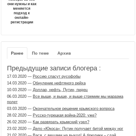
они нужны и как
меняется
подход к
онлайн-
регистрации
Ранее
По теме
Архив
Предыдущие записи блогера :
17.03.2020
—
Россию спасут русофобы
14.03.2020
—
Обнуление нефтяного рейха
10.03.2020
—
Доллар, нефть, Путин, пидец
06.03.2020
—
Все выше, и выше, и выше стремим мы маразма
полет
03.03.2020
—
Окончательное решение крымского вопроса
28.02.2020
—
Русско-турецкая война-2020: уже?
26.02.2020
—
Как развязать крымский узел?
23.02.2020
—
Дело «Юкоса»: Путин получает битой между ног
21.02.2020
—
Вася, с вещами на выход! А брюлики – сдай