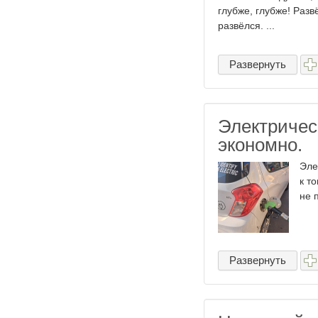
глубже, глубже! Разв
развёлся. ...
Развернуть
Электричес
экономно.
Эле
к т
не 
Развернуть