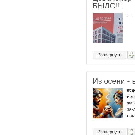
БЫЛО!!!
...
Развернуть
Из осени - 
#сд
и ж
жив
зак
нас
Развернуть