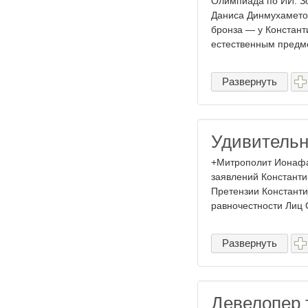
Олимпиада по ИИ: З
Даниса Динмухаметов
бронза — у Констант
естественным предме
Развернуть
Удивительн
+Митрополит Ионафа
заявлений Константи
Претензии Константи
равночестности Лиц С
Развернуть
Девелопер