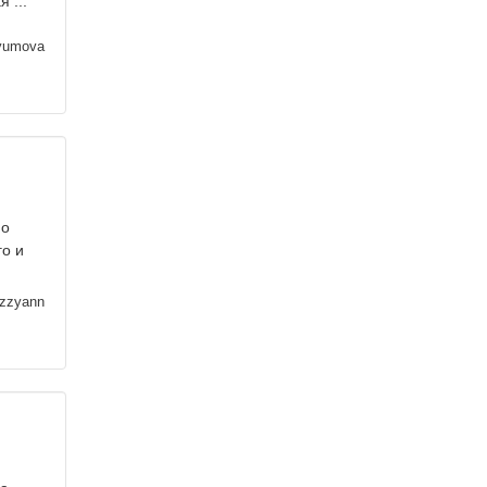
 ...
yumova
 о
го и
zzyann