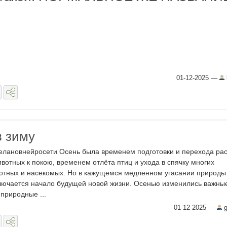
01-12-2025
—
в зиму
елановнейросети Осень была временем подготовки и перехода ра
ивотных к покою, временем отлёта птиц и ухода в спячку многих
отных и насекомых. Но в кажущемся медленном угасании природы
лючается начало будущей новой жизни. Осенью изменились важны
 природные ...
01-12-2025
—
g