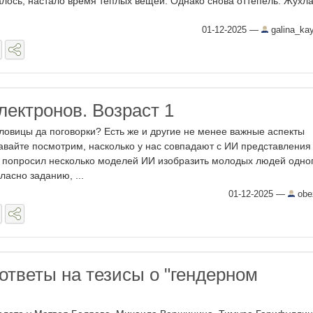
алось, настало время тёплых вещей. Однако снова оттепель. Жухлая
01-12-2025
—
galina_ka
лектронов. Возраст 1
словицы да поговорки? Есть же и другие не менее важные аспекты
вайте посмотрим, насколько у нас совпадают с ИИ представления
Я попросил несколько моделей ИИ изобразить молодых людей одно
ласно заданию, ...
01-12-2025
—
obe
ответы на тезисы о "гендерном