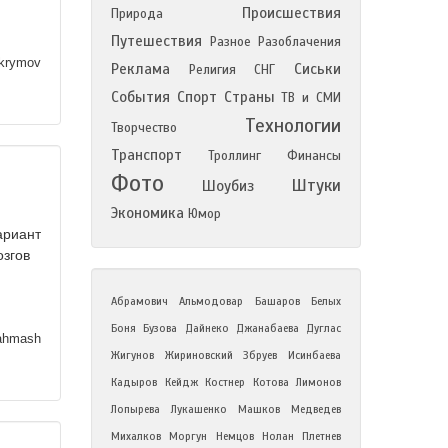
Происшествия
Природа
Путешествия
Разное
Разоблачения
rymov
Реклама
Сиськи
Религия
СНГ
События
Спорт
Страны
ТВ и СМИ
Технологии
Творчество
Транспорт
Троллинг
Финансы
Фото
Штуки
Шоубиз
Экономика
Юмор
ариант
озгов
Абрамович
Альмодовар
Башаров
Белых
Боня
Бузова
Дайнеко
Джанабаева
Дуглас
hmash
Жигунов
Жириновский
Збруев
Исинбаева
Кадыров
Кейдж
Костнер
Котова
Лимонов
Лопырева
Лукашенко
Машков
Медведев
Михалков
Моргун
Немцов
Нолан
Плетнев