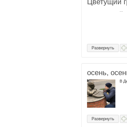
Цветущий г
...
Развернуть
осень, осен
В Д
Развернуть