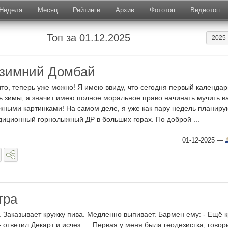
Неделя
Месяц
Рейтинги
Архив
Фототоп
Видеотоп
Топ за 01.12.2025
2025
 зимний Домбай
что, теперь уже можно! Я имею ввиду, что сегодня первый календа
ь зимы, а значит имею полное моральное право начинать мучить в
жными картинками! На самом деле, я уже как пару недель планиру
диционный горнолыжный ДР в больших горах. По доброй ...
01-12-2025
—
тра
. Заказывает кружку пива. Медленно выпивает. Бармен ему: - Ещё 
- ответил Декарт и исчез. ... Первая у меня была геодезистка, говор