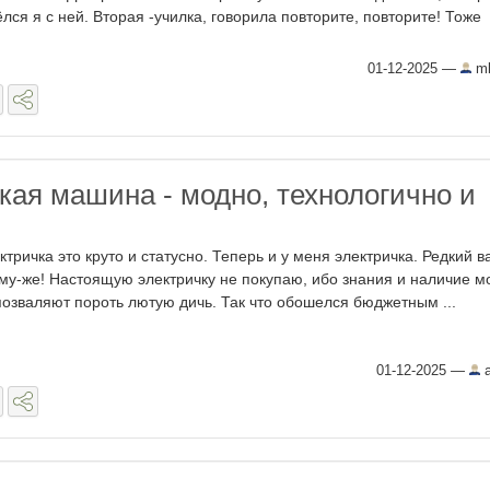
ёлся я с ней. Вторая -училка, говорила повторите, повторите! Тоже
01-12-2025
—
mk
кая машина - модно, технологично и
ктричка это круто и статусно. Теперь и у меня электричка. Редкий в
ому-же! Настоящую электричку не покупаю, ибо знания и наличие м
позваляют пороть лютую дичь. Так что обошелся бюджетным ...
01-12-2025
—
a