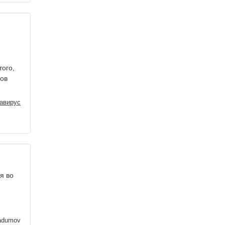
того,
тов
авирус
я во
adumov