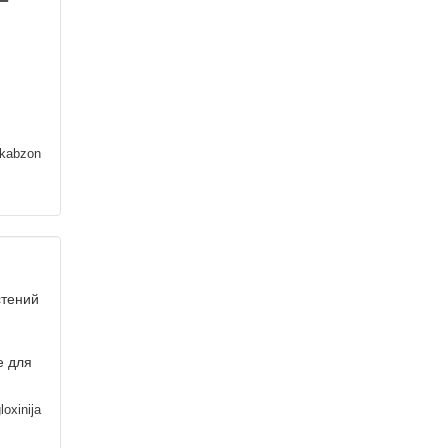
kabzon
стений
е для
loxinija