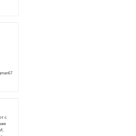
man67
от с
аже
И,