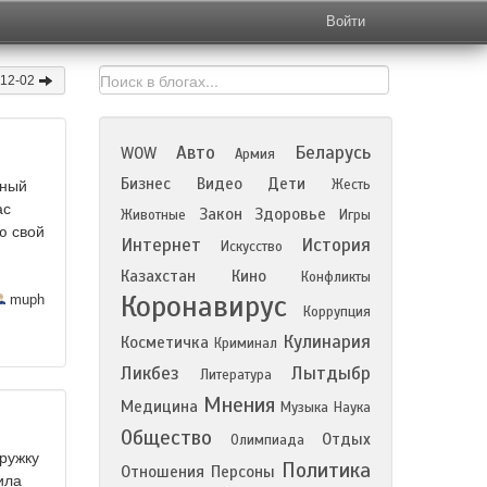
Войти
-12-02
Авто
Беларусь
WOW
Армия
Бизнес
Видео
Дети
Жесть
рный
ас
Закон
Здоровье
Животные
Игры
ю свой
Интернет
История
Искусство
Казахстан
Кино
Конфликты
Коронавирус
muph
Коррупция
Кулинария
Косметичка
Криминал
Ликбез
Лытдыбр
Литература
Мнения
Медицина
Музыка
Наука
Общество
Отдых
Олимпиада
кружку
Политика
Отношения
Персоны
ила