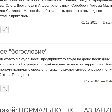
олото у Матвея Беляева, Михаила Вершинина, Тимура Гарифуллин
а, Олега Дроканова и Андрея Хлопотных. Серебро у Артема Мазу
ина Сигалова. Можно было бы загонять девочек в команды по
там в приказном ...
01-12-2025
—
sal
ое "богословие"
н отметил актуальность предпринятого труда на фоне последних
нопольского Патриарха о судебной власти на всей территории Зем
нополя граничат с ересью, а также искажают святоотеческое учени
вятой Троицы + ( ...
01-12-2025
—
da
 такой: НОРМАЛЬНОЕ ЖЕ НАЗВАНИ