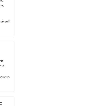
а,
ра,
maksoff
ли.
е о
nuvius
Е