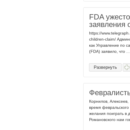
FDA ужесто
заявления 
https://www.telegraph.
children-claim/ Адм
как Управление по с
(FDA) заявило, что ...
Развернуть
Февралисты
Корнилов, Алексеев,
время февральского 
желания поиграть в 
Романовского нам гово