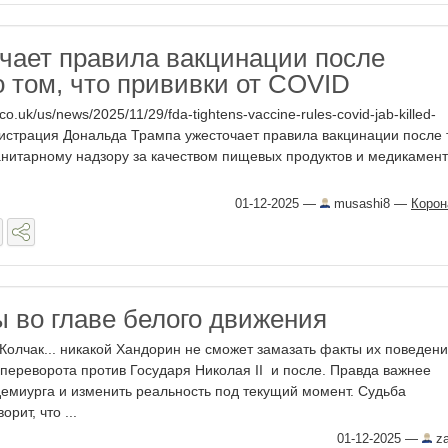
чает правила вакцинации после
о том, что прививки от COVID
co.uk/us/news/2025/11/29/fda-tightens-vaccine-rules-covid-jab-killed-
инистрация Дональда Трампа ужесточает правила вакцинации после 
анитарному надзору за качеством пищевых продуктов и медикамен
01-12-2025
—
musashi8
—
Корон
 во главе белого движения
 Колчак... никакой Хандорин не сможет замазать факты их поведени
переворота против Государя Николая II и после. Правда важнее
демиурга и изменить реальность под текущий момент. Судьба
рит, что ...
01-12-2025
—
z