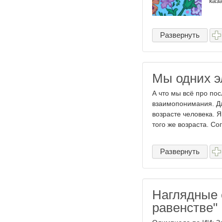
каз
Развернуть
Мы одних э
А что мы всё про по
взаимопонимания. Да
возрасте человека. 
того же возраста. Сог
Развернуть
Наглядные 
равенстве"