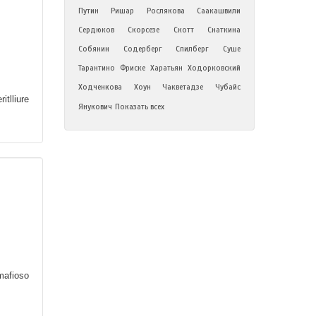
Путин
Ришар
Рослякова
Саакашвили
Сердюков
Скорсезе
Скотт
Снаткина
Собянин
Содерберг
Спилберг
Суше
Тарантино
Фриске
Харатьян
Ходорковский
Ходченкова
Хоун
Чакветадзе
Чубайс
itlliure
Янукович
Показать всех
mafioso