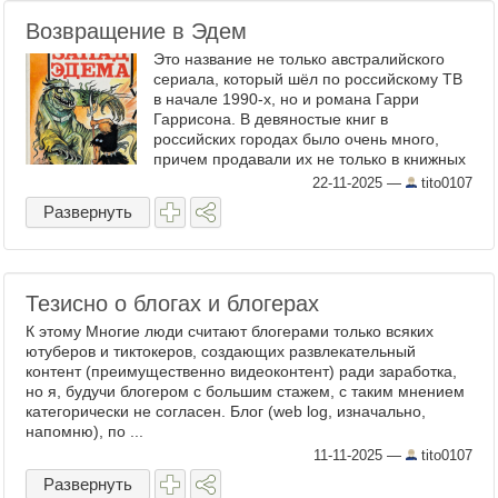
Возвращение в Эдем
Это название не только австралийского
сериала, который шёл по российскому ТВ
в начале 1990-х, но и романа Гарри
Гаррисона. В девяностые книг в
российских городах было очень много,
причем продавали их не только в книжных
магазинах (многие старые, советские,
22-11-2025
—
tito0107
книжные магазины в те годы, ...
Развернуть
Тезисно о блогах и блогерах
К этому Многие люди считают блогерами только всяких
ютуберов и тиктокеров, создающих развлекательный
контент (преимущественно видеоконтент) ради заработка,
но я, будучи блогером с большим стажем, с таким мнением
категорически не согласен. Блог (web log, изначально,
напомню), по ...
11-11-2025
—
tito0107
Развернуть