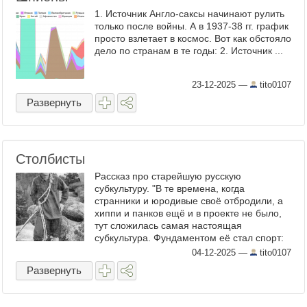
1. Источник Англо-саксы начинают рулить
только после войны. А в 1937-38 гг. график
просто взлетает в космос. Вот как обстояло
дело по странам в те годы: 2. Источник ...
23-12-2025
—
tito0107
Развернуть
Столбисты
Рассказ про старейшую русскую
субкультуру. "В те времена, когда
странники и юродивые своё отбродили, а
хиппи и панков ещё и в проекте не было,
тут сложилась самая настоящая
субкультура. Фундаментом её стал спорт:
настоящий столбист восходил без
04-12-2025
—
tito0107
посторонней помощи и снаряжения. ...
Развернуть