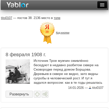
Разместить статью
Войти
tito0107
— постов 38. 2136 место в
топе
Неделя
Код кнопки
Месяц
Рейтинги
Архив
8 февраля 1908 г.
Источник Трое мужчин оживлённо
Фототоп
беседуют в недавно разбитом сквере на
Сковородке перед домом Борщова.
Видеотоп
Деревьев в сквере не видно, зато видны
сугробы в человеческий рост. И тут я
задался вопросом: как в те годы решалась
проблема вывоза снега? Сейчас решается
14-01-2026
—
tito0107
плохо, а тогда, предположу, ...
Развернуть