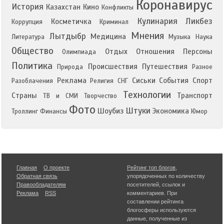
Коронавирус
История
Казахстан
Кино
Конфликты
Кулинария
Ликбез
Косметичка
Коррупция
Криминал
Мнения
Лытдыбр
Медицина
Литература
Музыка
Наука
Общество
Отдых
Отношения
Персоны
Олимпиада
Политика
Происшествия
Путешествия
Природа
Разное
Реклама
Сиськи
События
Спорт
Разоблачения
Религия
СНГ
Технологии
Страны
Транспорт
ТВ и СМИ
Творчество
Фото
Штуки
Шоубиз
Экономика
Троллинг
Финансы
Юмор
Главная
О проекте
Рейтинг топ блогов
,
Обратная связь
упорядоченных по количеству
Правообладателям
посетителей, ссылок и
Реклама
RSS
комментариев. При
составлении рейтинга
блогосферы используются
данные, полученные из