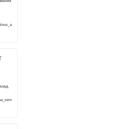
овании
tinus_a
т
азад.
na_sem