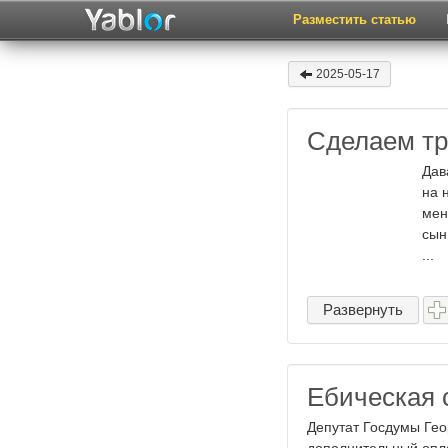
Разместить статью
2025-05-17
Сделаем тр
Дав
на 
мен
сын
...
Развернуть
Ебическая 
Депутат Госдумы Гео