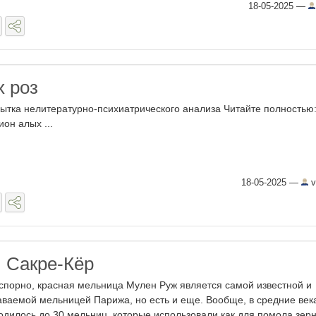
18-05-2025
—
х роз
ытка нелитературно-психиатрического анализа Читайте полностью
ион алых ...
18-05-2025
—
v
 Сакре-Кёр
спорно, красная мельница Мулен Руж является самой известной и
аваемой мельницей Парижа, но есть и еще. Вообще, в средние века
одилось до 30 мельниц, которые использовали как для помола зерн