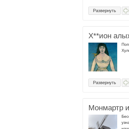
Развернуть
Х​**ион алы
Поп
Хул
Развернуть
Монмартр и
Бес
узн
нах