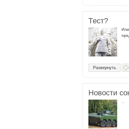
Тест?
Или
пре
Развернуть
Новости со
...