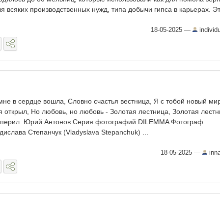
ля всяких производственных нужд, типа добычи гипса в карьерах. Это
18-05-2025
—
individ
мне в сердце вошла, Словно счастья вестница, Я с тобой новый ми
я открыл, Но любовь, но любовь - Золотая лестница, Золотая лест
 перил. Юрий Антонов Серия фотографий DILEMMA Фотограф
дислава Степанчук (Vladyslava Stepanchuk) ...
18-05-2025
—
inn