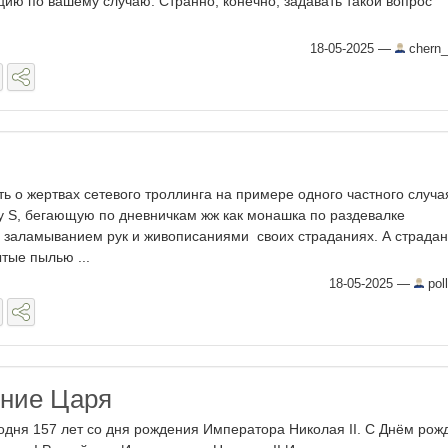
цию по вашему случаю. Странно, конечно, задавать такой вопрос
18-05-2025
—
chern_
ь о жертвах сетевого троллинга на примере одного частного случа
 S, бегающую по дневничкам жж как монашка по раздевалке
с заламыванием рук и живописаниями своих страданиях. А страда
тые пылью ...
18-05-2025
—
poll
ние Царя
одня 157 лет со дня рождения Императора Николая II. С Днём рож