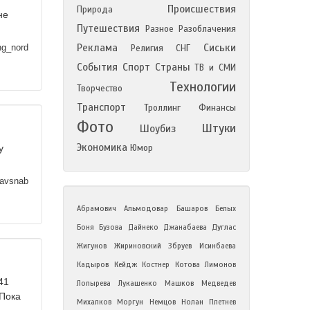
Происшествия
Природа
не
Путешествия
Разное
Разоблачения
Реклама
Сиськи
ng_nord
Религия
СНГ
События
Спорт
Страны
ТВ и СМИ
Технологии
Творчество
Транспорт
Троллинг
Финансы
Фото
Штуки
Шоубиз
Экономика
у
Юмор
avsnab
Абрамович
Альмодовар
Башаров
Белых
Боня
Бузова
Дайнеко
Джанабаева
Дуглас
Жигунов
Жириновский
Збруев
Исинбаева
Кадыров
Кейдж
Костнер
Котова
Лимонов
41
Лопырева
Лукашенко
Машков
Медведев
 Пока
Михалков
Моргун
Немцов
Нолан
Плетнев