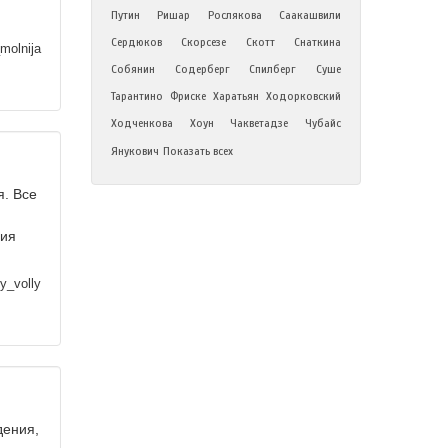
Путин
Ришар
Рослякова
Саакашвили
Сердюков
Скорсезе
Скотт
Снаткина
molnija
Собянин
Содерберг
Спилберг
Суше
Тарантино
Фриске
Харатьян
Ходорковский
Ходченкова
Хоун
Чакветадзе
Чубайс
Янукович
Показать всех
я. Все
ния
y_volly
дения,