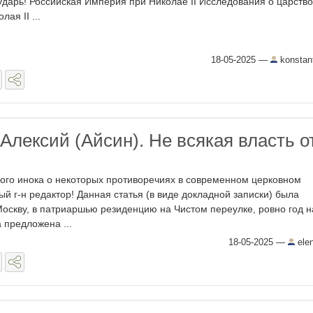
ударь! Российская Империя при Николае II Исследования о царств
лая II ...
18-05-2025
—
konstan
Алексий (Айсин). Не всякая власть о
ого инока о некоторых противоречиях в современном церковном
й г-н редактор! Данная статья (в виде докладной записки) была
оскву, в патриаршью резиденцию на Чистом переулке, ровно год н
 предложена ...
18-05-2025
—
ele