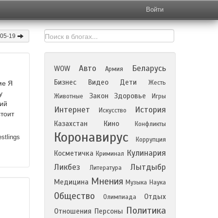
Войти
-05-19
Авто
Беларусь
WOW
Армия
Бизнес
Видео
Дети
Жесть
ме Я
у
Закон
Здоровье
Животные
Игры
ий
Интернет
История
Искусство
стоит
Казахстан
Кино
Конфликты
Коронавирус
tlings
Коррупция
Кулинария
Косметичка
Криминал
Ликбез
Лытдыбр
Литература
Мнения
Медицина
Музыка
Наука
Общество
Отдых
Олимпиада
Политика
Отношения
Персоны