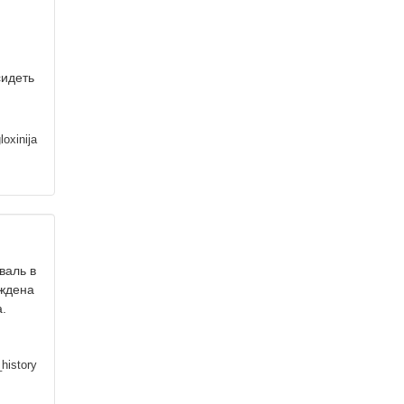
сидеть
loxinija
валь в
уждена
.
history