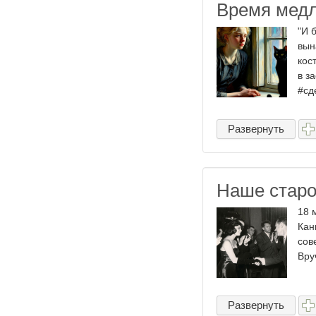
Время мед
"И 
вын
кос
в з
#сд
Развернуть
Наше старо
18 
Кан
сов
Вру
Развернуть