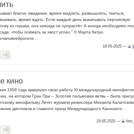
лить
бывает благое ожидание, время медлить, размышлять, таиться,
ашивать, время ждать. Если каждый день выкапывать персиковую
точку из горшка, она никогда не прорастёт. А иногда необходимо по
асаде, чтобы поймать за хвост успех." © Марта Кетро.
елановнейросети ...
18-05-2025
—
g
е кино
мая 1958 года завершил свою работу XI международный кинофести
нах, на котором Гран При – Золотая пальмовая ветвь – была прис
етскому кинофильму Летят журавли режиссёра Михаила Калатозова
чение дипломов и главного приза Международного Каннского ...
18-05-2025
—
foto_