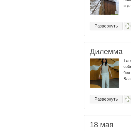
и д
Развернуть
Дилемма
Ты 
себ
без
Вла
Развернуть
18 мая