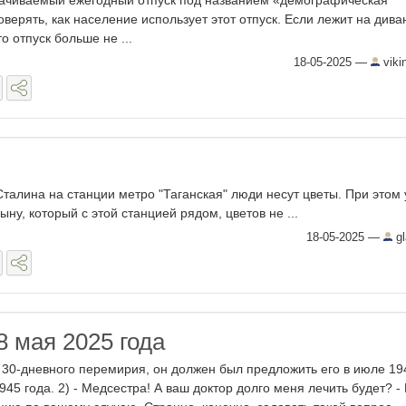
ачиваемый ежегодный отпуск под названием «демографическая
верять, как население использует этот отпуск. Если лежит на дива
о отпуск больше не ...
18-05-2025
—
viki
Сталина на станции метро "Таганская" люди несут цветы. При этом 
у, который с этой станцией рядом, цветов не ...
18-05-2025
—
gl
8 мая 2025 года
л 30-дневного перемирия, он должен был предложить его в июле 19
1945 года. 2) - Медсестра! А ваш доктор долго меня лечить будет? -