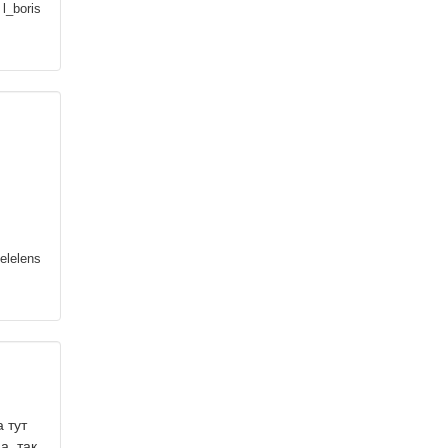
l_boris
:
elelens
 тут
а, так