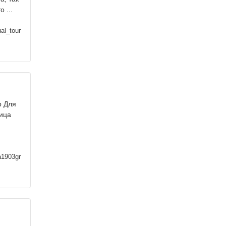
 ...
ual_tour
р Для
ница
a1903gr