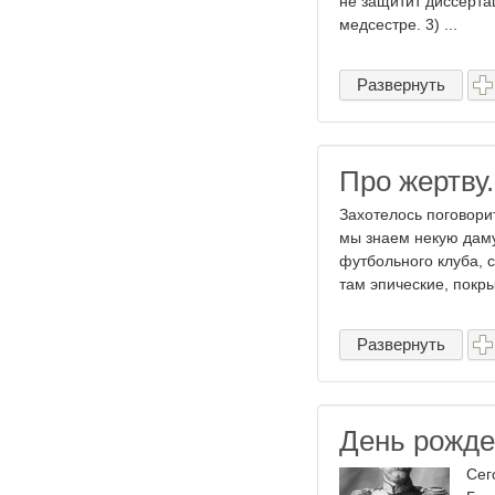
не защитит диссерта
медсестре. 3) ...
Развернуть
Про жертву.
Захотелось поговорит
мы знаем некую даму
футбольного клуба, 
там эпические, покры
Развернуть
День рожде
Сег