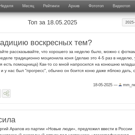
Неделя
Месяц
Рейтинги
Архив
Фототоп
Видеотоп
Топ за 18.05.2025
2025
адицию воскресных тем?
айте рассказывайте, что хорошего за неделю было, можно с фотка
неделе традиционно моционила коня (делаю это 4-5 раз в неделю, 
я есть помощница) Как-то со мной напросился на конюшню младш
 и у нас был "прогресс", обычно он боится коню даже яблоко дать, 
18-05-2025
—
mm_nes
сила
ргий Арапов из партии «Новые люди», предложил ввести в России