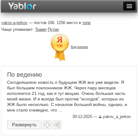
Разместить статью
Войти
yakov-a-jerkov
— постов 106. 1256 место в
топе
Чаще упоминает:
Трамп
Путин
Неделя
Месяц
Код кнопки
Рейтинги
Архив
По ведению
Фототоп
Сегодняшнюю новость о будущем ЖЖ все уже видели. Я
был большим поклонником ЖЖ. Через пару месяцев
Видеотоп
исполнится 21 год, как я тут вещаю. Очень большая часть
моей жизни. И я всегда был против "исходов", которых из
ЖЖ было несколько. С началом большой войны, однако, и
мне стало очевидно, что ...
30-12-2025
—
yakov_a_jerkov
Развернуть