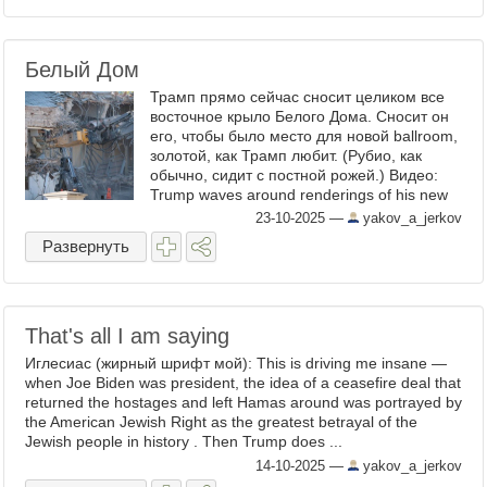
Белый Дом
Трамп прямо сейчас сносит целиком все
восточное крыло Белого Дома. Сносит он
его, чтобы было место для новой ballroom,
золотой, как Трамп любит. (Рубио, как
обычно, сидит с постной рожей.) Видео:
Trump waves around renderings of his new
ballroom, which appears to be entirely gold
23-10-2025
—
yakov_a_jerkov
...
Развернуть
That's all I am saying
Иглесиас (жирный шрифт мой): This is driving me insane —
when Joe Biden was president, the idea of a ceasefire deal that
returned the hostages and left Hamas around was portrayed by
the American Jewish Right as the greatest betrayal of the
Jewish people in history . Then Trump does ...
14-10-2025
—
yakov_a_jerkov