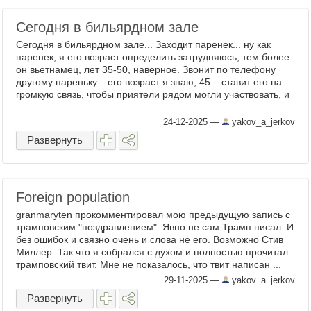
Сегодня в бильярдном зале
Сегодня в бильярдном зале... Заходит паренек... ну как
паренек, я его возраст определить затрудняюсь, тем более
он вьетнамец, лет 35-50, наверное. Звонит по телефону
другому пареньку... его возраст я знаю, 45... ставит его на
громкую связь, чтобы приятели рядом могли участвовать, и
...
24-12-2025
—
yakov_a_jerkov
Развернуть
Foreign population
granmaryten прокомментировал мою предыдущую запись с
трамповским "поздравлением": Явно не сам Трамп писал. И
без ошибок и связно очень и слова не его. Возможно Стив
Миллер. Так что я собрался с духом и полностью прочитал
трамповский твит. Мне не показалось, что твит написан ...
29-11-2025
—
yakov_a_jerkov
Развернуть