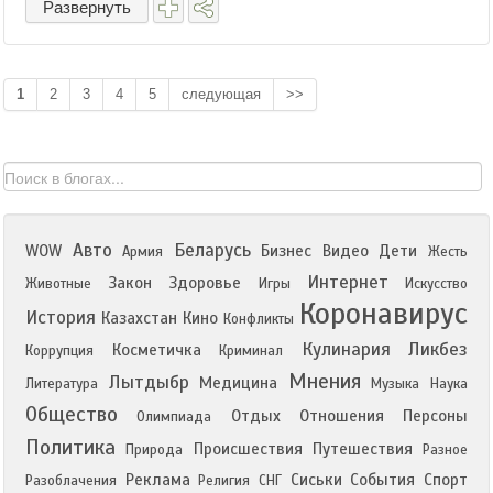
Развернуть
1
2
3
4
5
следующая
>>
Авто
Беларусь
WOW
Бизнес
Видео
Дети
Армия
Жесть
Интернет
Закон
Здоровье
Животные
Игры
Искусство
Коронавирус
История
Казахстан
Кино
Конфликты
Кулинария
Ликбез
Косметичка
Коррупция
Криминал
Мнения
Лытдыбр
Медицина
Литература
Музыка
Наука
Общество
Отдых
Отношения
Персоны
Олимпиада
Политика
Происшествия
Путешествия
Природа
Разное
Реклама
Сиськи
События
Спорт
Разоблачения
Религия
СНГ