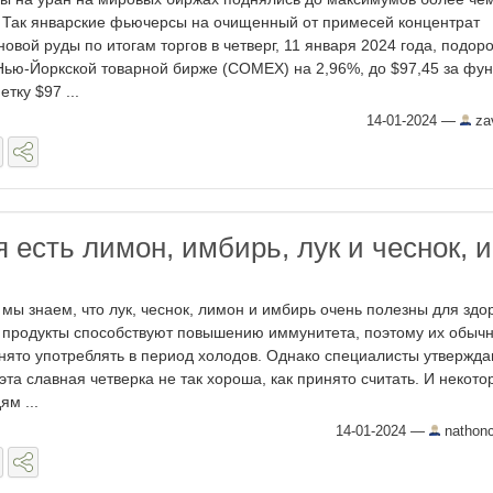
. Так январские фьючерсы на очищенный от примесей концентрат
новой руды по итогам торгов в четверг, 11 января 2024 года, подор
Нью-Йоркской товарной бирже (COMEX) на 2,96%, до $97,45 за фун
етку $97 ...
14-01-2024
—
za
 есть лимон, имбирь, лук и чеснок, и
 мы знаем, что лук, чеснок, лимон и имбирь очень полезны для здо
 продукты способствуют повышению иммунитета, поэтому их обыч
нято употреблять в период холодов. Однако специалисты утвержда
 эта славная четверка не так хороша, как принято считать. И некот
ям ...
14-01-2024
—
nathonc