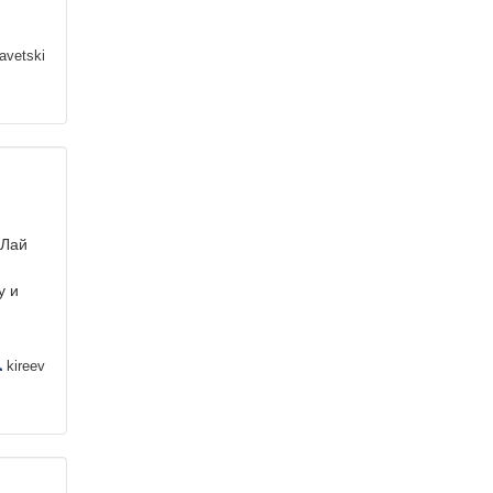
avetski
 Лай
у и
kireev