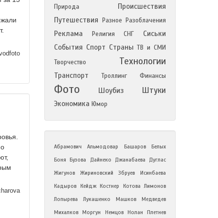
Происшествия
Природа
Путешествия
ожали
Разное
Разоблачения
т.
Реклама
Сиськи
Религия
СНГ
События
Спорт
Страны
ТВ и СМИ
vodfoto
Технологии
Творчество
Транспорт
Троллинг
Финансы
Фото
Штуки
Шоубиз
Экономика
Юмор
ровья.
но
Абрамович
Альмодовар
Башаров
Белых
ют,
Боня
Бузова
Дайнеко
Джанабаева
Дуглас
орым
Жигунов
Жириновский
Збруев
Исинбаева
Кадыров
Кейдж
Костнер
Котова
Лимонов
harova
Лопырева
Лукашенко
Машков
Медведев
Михалков
Моргун
Немцов
Нолан
Плетнев