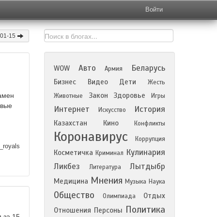
Войти
-01-15
Авто
Беларусь
WOW
Армия
Бизнес
Видео
Дети
Жесть
Закон
Здоровье
амен
Животные
Игры
рвые
Интернет
История
Искусство
Казахстан
Кино
Конфликты
Коронавирус
Коррупция
_royals
Кулинария
Косметичка
Криминал
Ликбез
Лытдыбр
Литература
Мнения
Медицина
Музыка
Наука
Общество
Отдых
Олимпиада
Политика
Отношения
Персоны
 за 15