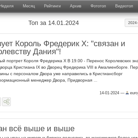
Неделя
Месяц
Рейтинги
Архив
Фототоп
Видеотоп
Топ за 14.01.2024
2024
ует Король Фредерик Х: "связан и
олевству Дания"!
ый портрет Короля Фредерика Х В 19.00 - Перенос Королевских зн
Дворца Кристиана IX во Дворец Фредерика VIII в Амалиенборге. Пе
ины с персоналом Двора уже направились в Кристиансборг
ормационный менеджер Двора, Придворная ...
14-01-2024
—
euro
ан всё выше и выше
ы на уран на мировых биржах поднялись до максимумов более чем