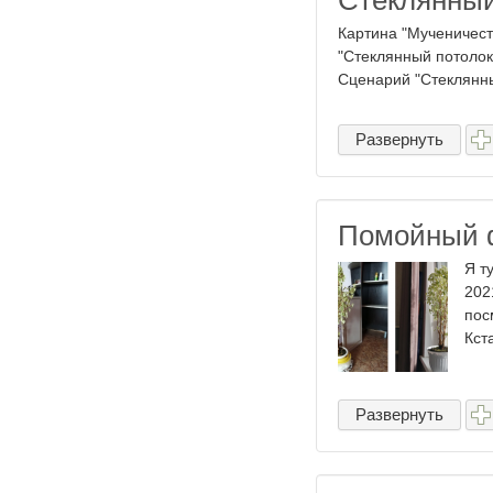
Стеклянный
Картина "Мученичест
"Стеклянный потолок
Сценарий "Стеклянны
Развернуть
Помойный 
Я т
202
пос
Кст
Развернуть