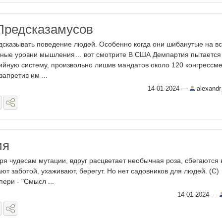
Предсказамусов
сказывать поведение людей. Особенно когда они шибанутые на в
разные уровни мышления… вот смотрите В США Демпартия пытается
ийную систему, произвольно лишив мандатов около 120 конгрессм
запретив им ...
14-01-2024
—
alexandr
ия
аря чудесам мутации, вдруг расцветает необычная роза, сбегаются 
ют заботой, ухаживают, берегут. Но нет садовников для людей. (С)
ери - "Смысл ...
14-01-2024
—