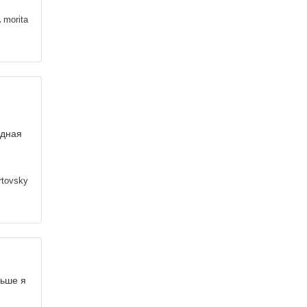
morita
,
одная
rtovsky
ньше я