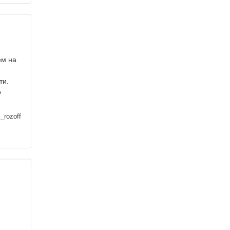
ем на
ти.
о
_rozoff