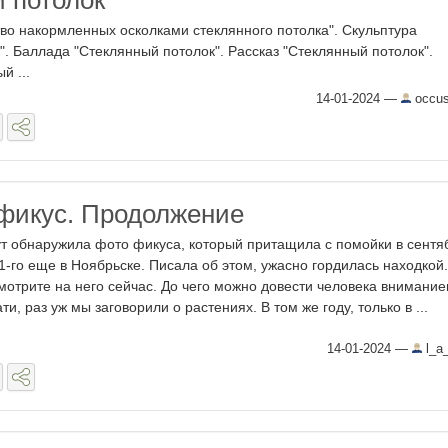
 потолок
во накормленных осколками стеклянного потолка". Скульптура
". Баллада "Стеклянный потолок". Рассказ "Стеклянный потолок".
й ...
14-01-2024
—
occus
фикус. Продолжение
ут обнаружила фото фикуса, который притащила с помойки в сентя
1-го еще в Ноябрьске. Писала об этом, ужасно гордилась находкой.
мотрите на него сейчас. До чего можно довести человека внимание
ати, раз уж мы заговорили о растениях. В том же году, только в ...
14-01-2024
—
l_a