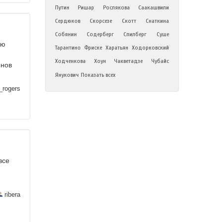
Путин
Ришар
Рослякова
Саакашвили
Сердюков
Скорсезе
Скотт
Снаткина
Собянин
Содерберг
Спилберг
Суше
сю
Тарантино
Фриске
Харатьян
Ходорковский
Ходченкова
Хоун
Чакветадзе
Чубайс
енов
Янукович
Показать всех
_rogers
все
ribera