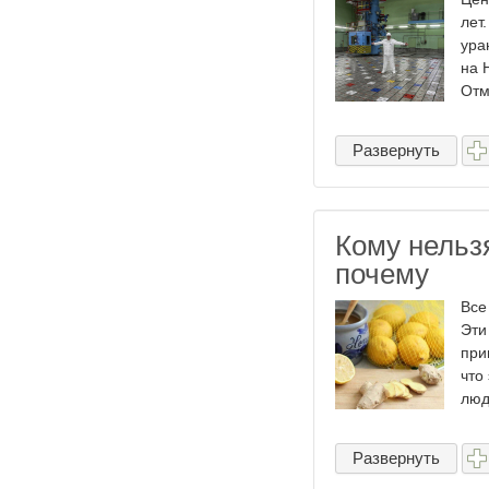
лет
ура
на 
Отм
Развернуть
Кому нельзя
почему
Все
Эти
при
что
люд
Развернуть