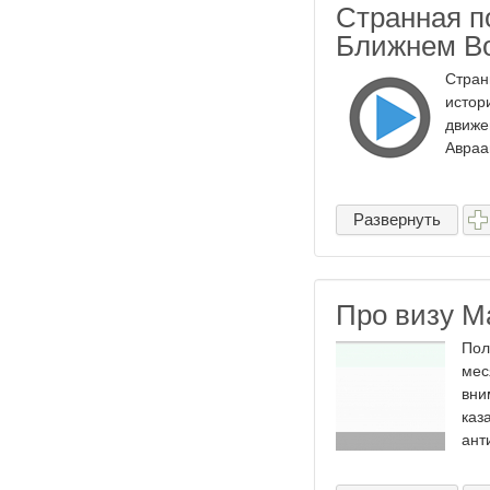
Странная п
Ближнем Во
Стран
истор
движе
Авраа
Развернуть
Про визу М
Пол
мес
вни
каз
ант