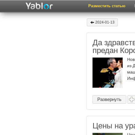
Разместить статью
2024-01-13
Да здравств
предан Кор
Нов
из 
маш
Инф
Развернуть
Цены на ур
Цен