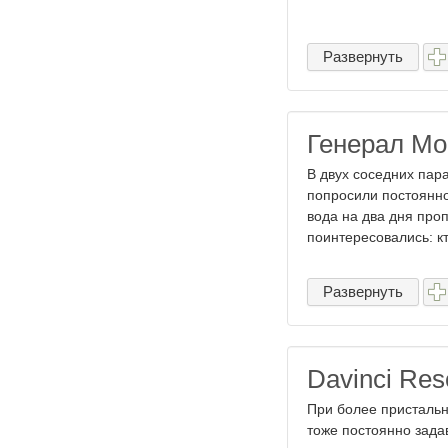
Развернуть
Генерал Мо
В двух соседних пар
попросили постоянно
вода на два дня про
поинтересовались: кт
Развернуть
Davinci Res
При более пристальн
тоже постоянно зада