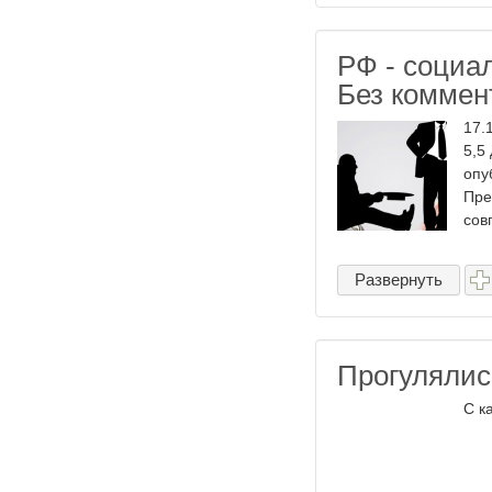
РФ - социа
Без коммен
17.
5,5
опу
Пре
сов
Развернуть
Прогулялис
С к