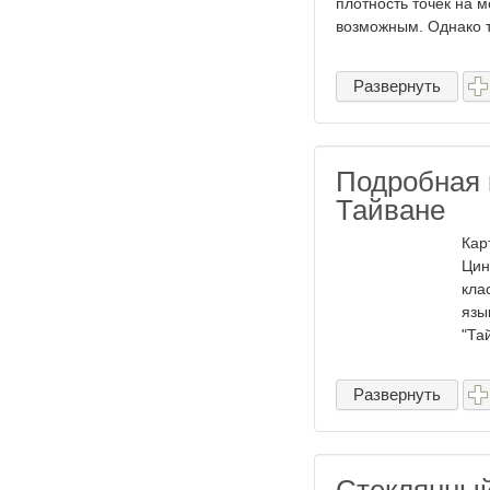
плотность точек на 
возможным. Однако т
Развернуть
Подробная 
Тайване
Кар
Цин
кла
язы
"Тай
Развернуть