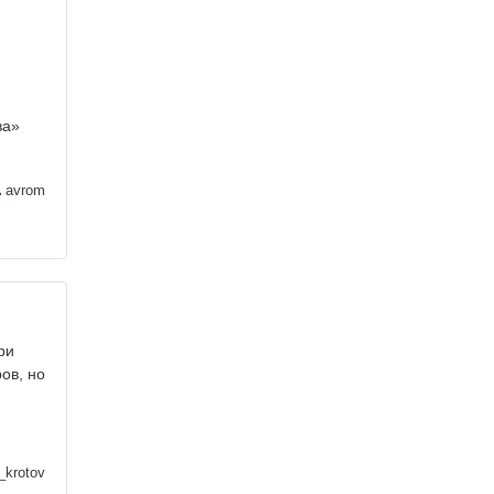
ва»
avrom
ри
ов, но
_krotov