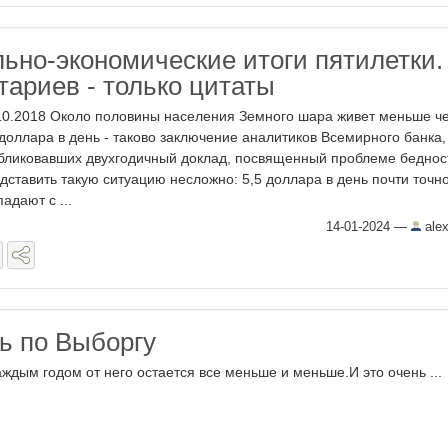
льно-экономические итоги пятилетки.
тариев - только цитаты
10.2018 Около половины населения Земного шара живет меньше ч
 доллара в день - таково заключение аналитиков Всемирного банка,
бликовавших двухгодичный доклад, посвященный проблеме беднос
дставить такую ситуацию несложно: 5,5 доллара в день почти точн
падают с ...
14-01-2024
—
alex
ь по Выборгу
аждым годом от него остается все меньше и меньше.И это очень ...