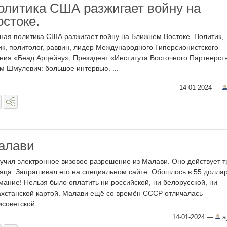
олитика США разжигает войну на
стоке.
ная политика США разжигает войну на Ближнем Востоке. Политик,
ик, политолог, раввин, лидер Международного Гиперсионистского
ния «Беад Арцейну», Президент «Института Восточного Партнерст
м Шмулевич: большое интервью. ...
14-01-2024
—
алави
учил электронное визовое разрешение из Малави. Оно действует т
яца. Запрашивал его на специальном сайте. Обошлось в 55 доллар
мание! Нельзя было оплатить ни российской, ни белорусской, ни
ахстанской картой. Малави ещё со времён СССР отличалась
исоветской ...
14-01-2024
—
a