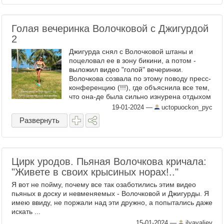
Голая вечеринка Волочковой с Джигурдой
2
Джигурда снял с Волочковой штаны и
поцеловал ее в зону бикини, а потом -
выложил видео "голой" вечеринки.
Волочкова созвала по этому поводу пресс-
конференцию (!!!), где объяснила все тем,
что она-де была сильно изнурена отдыхом
на Мальдивах... Шел 3 год СВО, а наша
19-01-2024
—
uctopuockon_pyc
богемка все еще ...
Развернуть
Цирк уродов. Пьяная Волочкова кричала:
"Живете в своих крысиных норах!.."
Я вот не пойму, почему все так озаботились этим видео
пьяных в доску и невменяемых - Волочковой и Джигурды. Я
имею ввиду, не поржали над эти дружно, а попытались даже
искать ...
15-01-2024
—
ilyavaliev