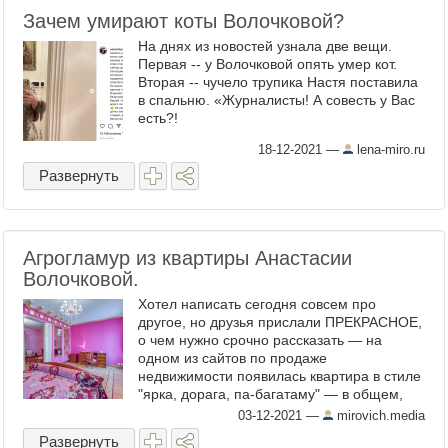
Зачем умирают коты Волочковой?
На днях из новостей узнала две вещи.
Первая -- у Волочковой опять умер кот.
Вторая -- чучело трупика Настя поставила
в спальню. «Журналисты! А совесть у Вас
есть?!
18-12-2021
—
lena-miro.ru
Развернуть
Агрогламур из квартиры Анастасии
Волочковой.
Хотел написать сегодня совсем про
другое, но друзья прислали ПРЕКРАСНОЕ,
о чем нужно срочно рассказать — на
одном из сайтов по продаже
недвижимости появилась квартира в стиле
"ярка, дорага, па-багатаму" — в общем,
именно то, что я называю агрогламуром и
03-12-2021
—
mirovich.media
о чём когда-то писал отдельный ...
Развернуть