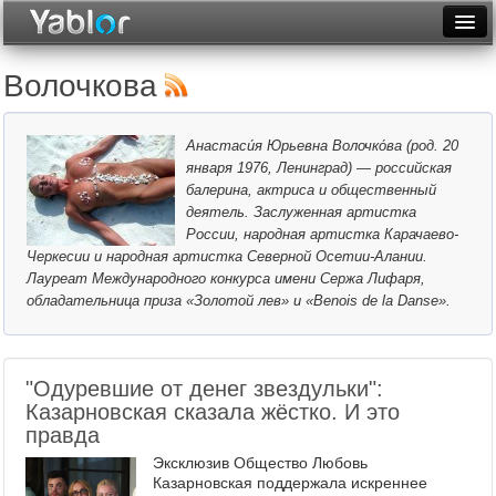
Разместить статью
Войти
Волочкова
Неделя
Анастаси́я Юрьевна Волочко́ва (род. 20
Месяц
января 1976, Ленинград) — российская
балерина, актриса и общественный
Рейтинги
деятель. Заслуженная артистка
России, народная артистка Карачаево-
Архив
Черкесии и народная артистка Северной Осетии-Алании.
Лауреат Международного конкурса имени Сержа Лифаря,
Фототоп
обладательница приза «Золотой лев» и «Benois de la Danse».
Видеотоп
"Одуревшие от денег звездульки":
Казарновская сказала жёстко. И это
правда
Эксклюзив Общество Любовь
Казарновская поддержала искреннее