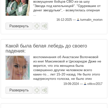
возмущение бойцов СВО из-за шоу
"Звезда под капельницей". "Одуревшие от
денег звездульки", - возмутилась оперная
...
16-12-2025
—
turmalin_morion
Развернуть
Какой была белая лебедь до своего
падения:
воспоминания об Анастасии Волочковой
из книг Максимовой и Цискаридзе Даже не
верится, что эта женщина была
совершенно другим человеком всего
каких-то... лет 15-20 назад. Не было этого
надтреснутого голоска, не было этих
смоляных бровей, этой фигуры тайского
19-09-2024
—
vitkvv2017
боксера. А было нечто совсем ...
Развернуть