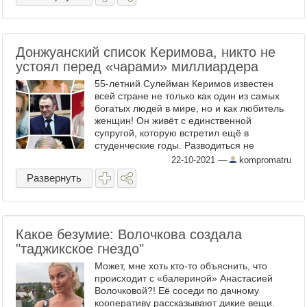
Донжуанский список Керимова, никто не
устоял перед «чарами» миллиардера
55-летний Сулейман Керимов известен
всей стране не только как один из самых
богатых людей в мире, но и как любитель
женщин! Он живёт с единственной
супругой, которую встретил ещё в
студенческие годы. Разводиться не
собирается, но романы с
22-10-2021
—
kompromatru
привлекательными и известными
Развернуть
женщинами ...
Какое безумие: Волочкова создала
"таджикское гнездо"
Может, мне хоть кто-то объяснить, что
происходит с «балериной» Анастасией
Волочковой?! Её соседи по дачному
кооперативу рассказывают дикие вещи.