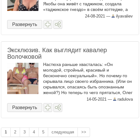
Якобы она живёт с таджиком, создала
«таджикское гнездо» в своём коттедже, а
таксисты-таджики, его друзья, заполнили
24-08-2021
—
ilyavaliev
участок, устроив из него ...
Развернуть
Эксклюзив. Как выглядит кавалер
Волочковой
Настюха раньше хвасталась: «Он
молодой, стройный, красивый и
бесконечно сексуальный». Но почему-то
скрывала лицо своего избранника. (Или он
скрывался, опасаясь быть опознанным
женой?) Но теперь-то чего прятаться, Олег
Утенков? Зря отворачивался,
14-05-2021
—
radulova
демонстрируя спортивную спину. Вот ...
Развернуть
1
2
3
4
5
следующая
>>