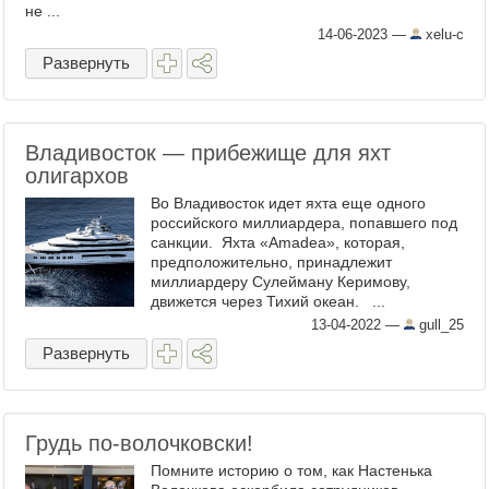
не ...
14-06-2023
—
xelu-c
Развернуть
Владивосток — прибежище для яхт
олигархов
Во Владивосток идет яхта еще одного
российского миллиардера, попавшего под
санкции. Яхта «Amadea», которая,
предположительно, принадлежит
миллиардеру Сулейману Керимову,
движется через Тихий океан. ...
13-04-2022
—
gull_25
Развернуть
Грудь по-волочковски!
Помните историю о том, как Настенька