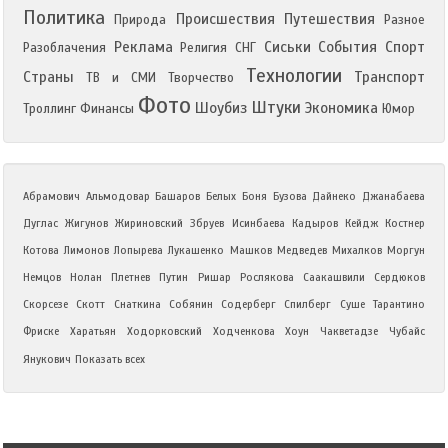
Политика
Происшествия
Путешествия
Природа
Разное
Реклама
Сиськи
События
Спорт
Разоблачения
Религия
СНГ
Технологии
Страны
Транспорт
ТВ и СМИ
Творчество
Фото
Штуки
Шоубиз
Экономика
Троллинг
Финансы
Юмор
Абрамович
Альмодовар
Башаров
Белых
Боня
Бузова
Дайнеко
Джанабаева
Дуглас
Жигунов
Жириновский
Збруев
Исинбаева
Кадыров
Кейдж
Костнер
Котова
Лимонов
Лопырева
Лукашенко
Машков
Медведев
Михалков
Моргун
Немцов
Нолан
Плетнев
Путин
Ришар
Рослякова
Саакашвили
Сердюков
Скорсезе
Скотт
Снаткина
Собянин
Содерберг
Спилберг
Суше
Тарантино
Фриске
Харатьян
Ходорковский
Ходченкова
Хоун
Чакветадзе
Чубайс
Янукович
Показать всех