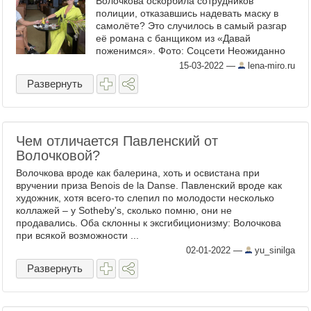
Волочкова оскорбила сотрудников
полиции, отказавшись надевать маску в
самолёте? Это случилось в самый разгар
её романа с банщиком из «Давай
поженимся». Фото: Соцсети Неожиданно
история получила пикантное, мягко
15-03-2022
—
lena-miro.ru
говоря, продолжение. Настя не ...
Развернуть
Чем отличается Павленский от
Волочковой?
Волочкова вроде как балерина, хоть и освистана при
вручении приза Benois de la Danse. Павленский вроде как
художник, хотя всего-то слепил по молодости несколько
коллажей – у Sotheby's, сколько помню, они не
продавались. Оба склонны к эксгибиционизму: Волочкова
при всякой возможности ...
02-01-2022
—
yu_sinilga
Развернуть