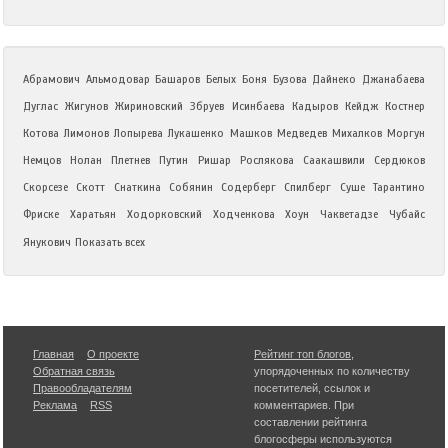
Абрамович
Альмодовар
Башаров
Белых
Боня
Бузова
Дайнеко
Джанабаева
Дуглас
Жигунов
Жириновский
Збруев
Исинбаева
Кадыров
Кейдж
Костнер
Котова
Лимонов
Лопырева
Лукашенко
Машков
Медведев
Михалков
Моргун
Немцов
Нолан
Плетнев
Путин
Ришар
Рослякова
Саакашвили
Сердюков
Скорсезе
Скотт
Снаткина
Собянин
Содерберг
Спилберг
Суше
Тарантино
Фриске
Харатьян
Ходорковский
Ходченкова
Хоун
Чакветадзе
Чубайс
Янукович
Показать всех
Главная
О проекте
Рейтинг топ блогов
,
Обратная связь
упорядоченных по количеству
Правообладателям
посетителей, ссылок и
Реклама
RSS
комментариев. При
составлении рейтинга
блогосферы используются