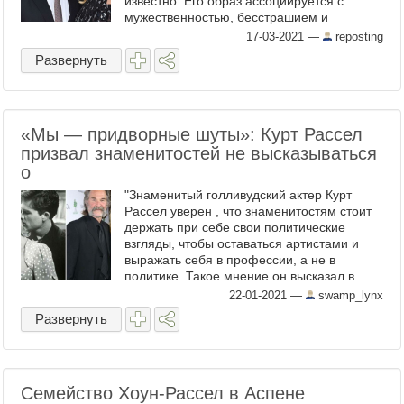
известно. Его образ ассоциируется с
мужественностью, бесстрашием и
бескомпромиссностью. Любопытно, что в
17-03-2021
—
reposting
реальной жизни это примерный семьянин
Развернуть
и ...
«Мы — придворные шуты»: Курт Рассел
призвал знаменитостей не высказываться
о
"Знаменитый голливудский актер Курт
Рассел уверен , что знаменитостям стоит
держать при себе свои политические
взгляды, чтобы оставаться артистами и
выражать себя в профессии, а не в
политике. Такое мнение он высказал в
недавнем интервью. «Я всегда считал, что
22-01-2021
—
swamp_lynx
мы, артисты — придворные ...
Развернуть
Семейство Хоун-Рассел в Аспене