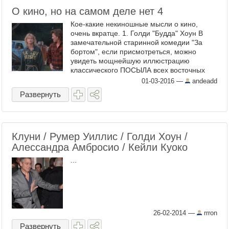
О кино, но на самом деле нет 4
Кое-какие некиношные мысли о кино,
очень вкратце. 1. Голди "Будда" Хоун В
замечательной старинной комедии "За
бортом", если присмотреться, можно
увидеть мощнейшую иллюстрацию
классического ПОСЫЛА всех восточных
учений: "Живи в моменте". Этот посыл
01-03-2016
—
andeadd
99% людей понимают неправильно. Они
Развернуть
дум ...
Клуни / Румер Уиллис / Голди Хоун /
Алессандра Амбросио / Кейли Куоко
...
26-02-2014
—
rrron
Развернуть