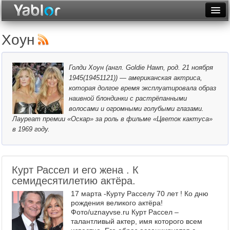
Разместить статью
Войти
Хоун
Неделя
Голди Хоун (англ. Goldie Hawn, род. 21 ноября
Месяц
1945(19451121)) — американская актриса,
которая долгое время эксплуатировала образ
Рейтинги
наивной блондинки с растрёпанными
волосами и огромными голубыми глазами.
Архив
Лауреат премии «Оскар» за роль в фильме «Цветок кактуса»
в 1969 году.
Фототоп
Видеотоп
Курт Рассел и его жена . К
семидесятилетию актёра.
17 марта -Курту Расселу 70 лет ! Ко дню
рождения великого актёра!
Фото/uznayvse.ru Курт Рассел –
талантливый актер, имя которого всем