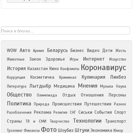
Авто
Беларусь
WOW
Бизнес
Видео
Дети
Армия
Жесть
Интернет
Закон
Здоровье
Животные
Игры
Искусство
Коронавирус
История
Казахстан
Кино
Конфликты
Кулинария
Ликбез
Косметичка
Коррупция
Криминал
Мнения
Лытдыбр
Медицина
Литература
Музыка
Наука
Общество
Отдых
Отношения
Персоны
Олимпиада
Политика
Происшествия
Путешествия
Природа
Разное
Реклама
Сиськи
События
Спорт
Разоблачения
Религия
СНГ
Технологии
Страны
Транспорт
ТВ и СМИ
Творчество
Фото
Штуки
Шоубиз
Экономика
Троллинг
Финансы
Юмор