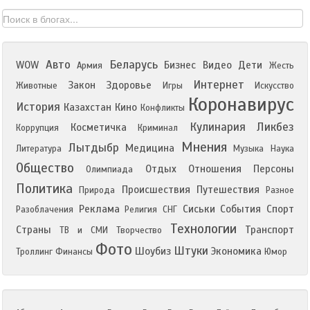
Авто
Беларусь
WOW
Бизнес
Видео
Дети
Армия
Жесть
Интернет
Закон
Здоровье
Животные
Игры
Искусство
Коронавирус
История
Казахстан
Кино
Конфликты
Кулинария
Ликбез
Косметичка
Коррупция
Криминал
Мнения
Лытдыбр
Медицина
Литература
Музыка
Наука
Общество
Отдых
Отношения
Персоны
Олимпиада
Политика
Происшествия
Путешествия
Природа
Разное
Реклама
Сиськи
События
Спорт
Разоблачения
Религия
СНГ
Технологии
Страны
Транспорт
ТВ и СМИ
Творчество
Фото
Штуки
Шоубиз
Экономика
Троллинг
Финансы
Юмор