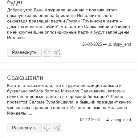
будет
Доброе утро День в журнале начинаю с появившегося
накануне заявления на брифинге Исполнительного
секретаря правящей партии Грузии "Грузинская мечта --
демократическая Грузия", что партия Саакашвили и близкие
к ней крупнейшие оппозиционные партии будут запрещены
Источник ...
28-03-2025
—
hippy_end
Развернуть
Саакашвили
Кстати, а вы заметили, что в Грузии оппозиция забыла и
буквально забила болт на Михаила Саакашвили, который
сидит не в тюрьме даже, а в тюремной больнице? Лидер
протестов Саломе Зурабишвили, а бывший президент как-то
уже совсем с радаров пропал. Из него не вышло Нельсона
Манделы. ...
02-12-2024
—
viking_nord
Развернуть