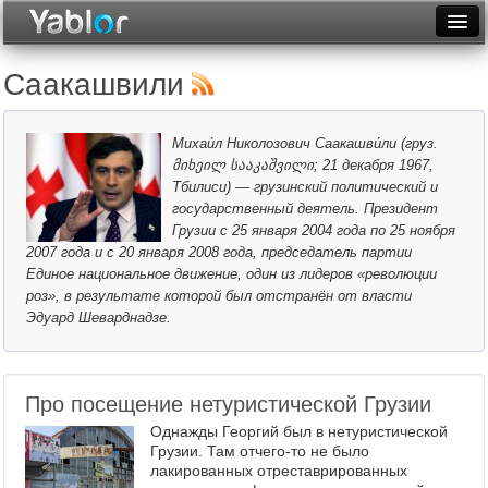
Разместить статью
Войти
Саакашвили
Неделя
Михаи́л Николозович Саакашви́ли (груз.
Месяц
მიხეილ სააკაშვილი; 21 декабря 1967,
Тбилиси) — грузинский политический и
Рейтинги
государственный деятель. Президент
Грузии c 25 января 2004 года по 25 ноября
Архив
2007 года и с 20 января 2008 года, председатель партии
Единое национальное движение, один из лидеров «революции
Фототоп
роз», в результате которой был отстранён от власти
Эдуард Шеварднадзе.
Видеотоп
Про посещение нетуристической Грузии
Однажды Георгий был в нетуристической
Грузии. Там отчего-то не было
лакированных отреставрированных