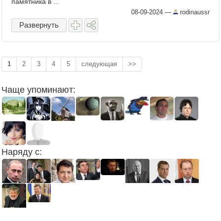
памятника в ...
08-09-2024
—
rodinaussr
Развернуть
1
2
3
4
5
следующая
>>
Чаще упоминают:
Наряду с: