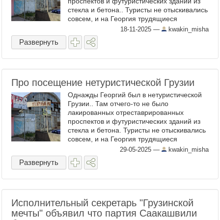
проспектов и футуристических зданий из
стекла и бетона.. Туристы не отыскивались
совсем, и на Георгия трудящиеся
смотрели, как на слона из цирка. Всё было
18-11-2025
—
kwakin_misha
ободрано, где только ...
Развернуть
Про посещение нетуристической Грузии
Однажды Георгий был в нетуристической
Грузии.. Там отчего-то не было
лакированных отреставрированных
проспектов и футуристических зданий из
стекла и бетона. Туристы не отыскивались
совсем, и на Георгия трудящиеся
смотрели, как на слона из цирка. Всё было
29-05-2025
—
kwakin_misha
ободрано, где только ...
Развернуть
Исполнительный секретарь "Грузинской
мечты" объявил что партия Саакашвили