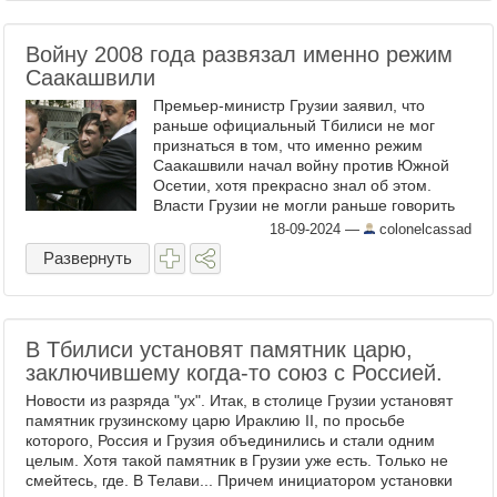
Войну 2008 года развязал именно режим
Саакашвили
Премьер-министр Грузии заявил, что
раньше официальный Тбилиси не мог
признаться в том, что именно режим
Саакашвили начал войну против Южной
Осетии, хотя прекрасно знал об этом.
Власти Грузии не могли раньше говорить
правду о том, что войну в Южной Осетии в
18-09-2024
—
colonelcassad
2008 году начал Саакашвили. ...
Развернуть
В Тбилиси установят памятник царю,
заключившему когда-то союз с Россией.
Новости из разряда "ух". Итак, в столице Грузии установят
памятник грузинскому царю Ираклию II, по просьбе
которого, Россия и Грузия объединились и стали одним
целым. Хотя такой памятник в Грузии уже есть. Только не
смейтесь, где. В Телави... Причем инициатором установки