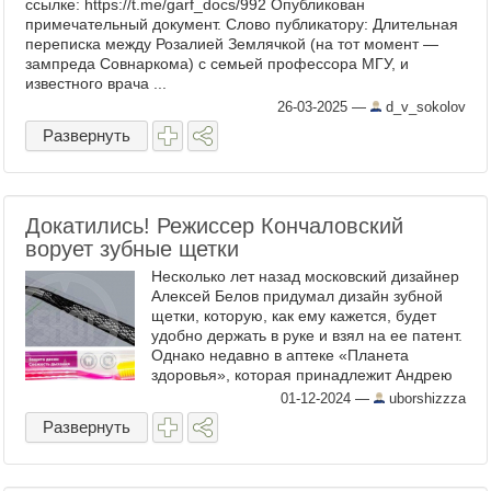
ссылке: https://t.me/garf_docs/992 Опубликован
примечательный документ. Слово публикатору: Длительная
переписка между Розалией Землячкой (на тот момент —
зампреда Совнаркома) с семьей профессора МГУ, и
известного врача ...
26-03-2025
—
d_v_sokolov
Развернуть
Докатились! Режиссер Кончаловский
ворует зубные щетки
Несколько лет назад московский дизайнер
Алексей Белов придумал дизайн зубной
щетки, которую, как ему кажется, будет
удобно держать в руке и взял на ее патент.
Однако недавно в аптеке «Планета
здоровья», которая принадлежит Андрею
Кончаловскому, он обнаружил
01-12-2024
—
uborshizzza
аналогичную щетку, подал на ...
Развернуть