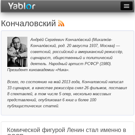
Разместить статью
Войти
Кончаловский
Неделя
Андре́й Серге́евич Кончало́вский (Михалко́в-
Месяц
Кончало́вский, род. 20 августа 1937, Москва) —
советский, российский и американский режиссёр,
Рейтинги
сценарист, общественный и политический
деятель. Народный артист РСФСР (1980).
Архив
Президент киноакадемии «Ника».
Фототоп
Всего, по состоянию на май 2013 года, Кончаловский написал
33 сценария, в качестве режиссёра снял 26 фильмов, поставил
Видеотоп
8 спектаклей, в том числе 5 опер, несколько массовых
представлений, опубликовал 6 книг и более 100
публицистических статей.
Комической фигурой Ленин стал именно в