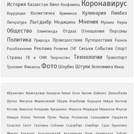
Коронавирус
История
Казахстан
Кино
Конфликты
Кулинария
Ликбез
Косметичка
Коррупция
Криминал
Мнения
Лытдыбр
Медицина
Литература
Музыка
Наука
Общество
Отдых
Отношения
Персоны
Олимпиада
Политика
Происшествия
Путешествия
Природа
Разное
Реклама
Сиськи
События
Спорт
Разоблачения
Религия
СНГ
Технологии
Страны
Транспорт
ТВ и СМИ
Творчество
Фото
Штуки
Шоубиз
Экономика
Троллинг
Финансы
Юмор
Абрамович
Альмодовар
Башаров
Белых
Боня
Бузова
Дайнеко
Джанабаева
Дуглас
Жигунов
Жириновский
Збруев
Исинбаева
Кадыров
Кейдж
Костнер
Котова
Лимонов
Лопырева
Лукашенко
Машков
Медведев
Михалков
Моргун
Немцов
Нолан
Плетнев
Путин
Ришар
Рослякова
Саакашвили
Сердюков
Скорсезе
Скотт
Снаткина
Собянин
Содерберг
Спилберг
Суше
Тарантино
Фриске
Харатьян
Ходорковский
Ходченкова
Хоун
Чакветадзе
Чубайс