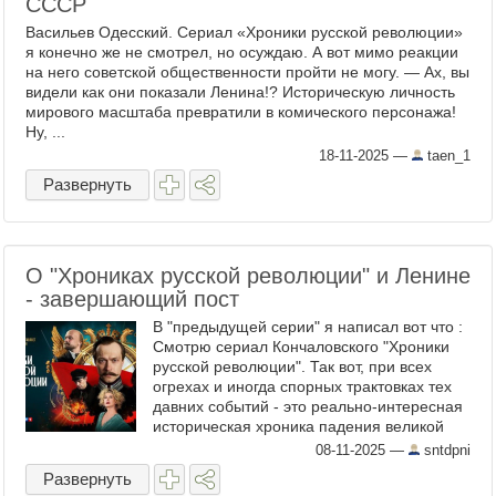
СССР
Васильев Одесский. Сериал «Хроники русской революции»
я конечно же не смотрел, но осуждаю. А вот мимо реакции
на него советской общественности пройти не могу. — Ах, вы
видели как они показали Ленина!? Историческую личность
мирового масштаба превратили в комического персонажа!
Ну, ...
18-11-2025
—
taen_1
Развернуть
О "Хрониках русской революции" и Ленине
- завершающий пост
В "предыдущей серии" я написал вот что :
Смотрю сериал Кончаловского "Хроники
русской революции". Так вот, при всех
огрехах и иногда спорных трактовках тех
давних событий - это реально-интересная
историческая хроника падения великой
Российской Империи в художественном
08-11-2025
—
sntdpni
оформлении ...
Развернуть