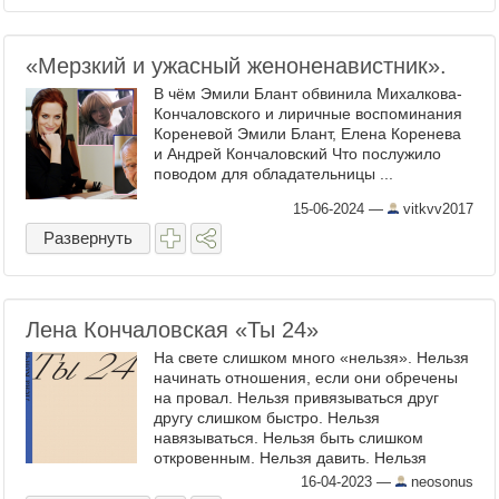
«Мерзкий и ужасный женоненавистник».
В чём Эмили Блант обвинила Михалкова-
Кончаловского и лиричные воспоминания
Кореневой Эмили Блант, Елена Коренева
и Андрей Кончаловский Что послужило
поводом для обладательницы ...
15-06-2024
—
vitkvv2017
Развернуть
Лена Кончаловская «Ты 24»
На свете слишком много «нельзя». Нельзя
начинать отношения, если они обречены
на провал. Нельзя привязываться друг
другу слишком быстро. Нельзя
навязываться. Нельзя быть слишком
откровенным. Нельзя давить. Нельзя
отпускать тех, кто тебе дорог. Нельзя
16-04-2023
—
neosonus
сожалеть. Нельзя помнить всё и ...