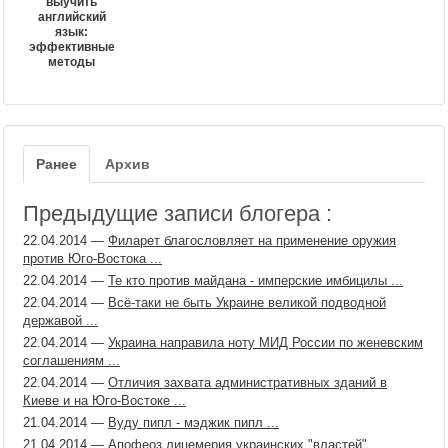
выучить
английский
язык:
эффективные
методы
Ранее
Архив
Предыдущие записи блогера :
22.04.2014
—
Филарет благословляет на применение оружия
против Юго-Востока ...
22.04.2014
—
Те кто против майдана - имперские имбицилы ...
22.04.2014
—
Всё-таки не быть Украине великой подводной
державой ...
22.04.2014
—
Украина направила ноту МИД России по женевским
соглашениям ...
22.04.2014
—
Отличия захвата административных зданий в
Киеве и на Юго-Востоке ...
21.04.2014
—
Вуду пипл - мэджик пипл ...
21.04.2014
—
Апофеоз лицемерия украинских "властей" ...