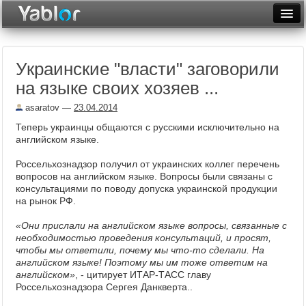
Разместить статью
Войти
Украинские "власти" заговорили
Неделя
на языке своих хозяев ...
Месяц
asaratov
—
23.04.2014
Рейтинги
Теперь украинцы общаются с русскими исключительно на
английском языке.
Архив
Россельхознадзор получил от украинских коллег перечень
вопросов на английском языке. Вопросы были связаны с
Фототоп
консультациями по поводу допуска украинской продукции
на рынок РФ.
Видеотоп
«Они прислали на английском языке вопросы, связанные с
необходимостью проведения консультаций, и просят,
чтобы мы ответили, почему мы что-то сделали. На
английском языке! Поэтому мы им тоже ответим на
английском»
, - цитирует ИТАР-ТАСС главу
Россельхознадзора Сергея Данкверта..