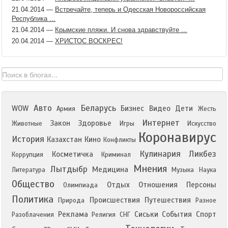
21.04.2014
—
Встречайте, теперь и Одесская Новороссийская
Республика ...
21.04.2014
—
Крымские пляжи. И снова здравствуйте ...
20.04.2014
—
ХРИСТОС ВОСКРЕС!
Авто
Беларусь
WOW
Бизнес
Видео
Дети
Армия
Жесть
Интернет
Закон
Здоровье
Животные
Игры
Искусство
Коронавирус
История
Казахстан
Кино
Конфликты
Кулинария
Ликбез
Косметичка
Коррупция
Криминал
Мнения
Лытдыбр
Медицина
Литература
Музыка
Наука
Общество
Отдых
Отношения
Персоны
Олимпиада
Политика
Происшествия
Путешествия
Природа
Разное
Реклама
Сиськи
События
Спорт
Разоблачения
Религия
СНГ