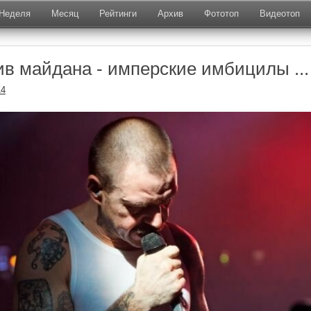
Неделя
Месяц
Рейтинги
Архив
Фототоп
Видеотоп
ив майдана - имперские имбицилы ...
14