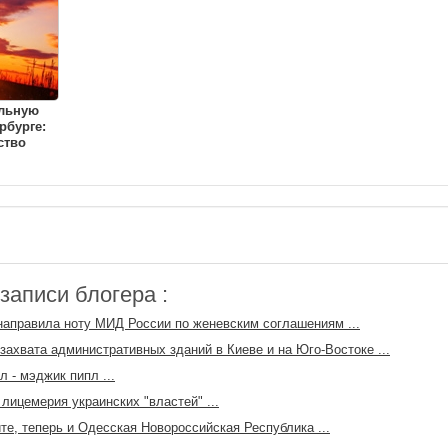
ульную
рбурге:
ство
аписи блогера :
направила ноту МИД России по женевским соглашениям ...
захвата административных зданий в Киеве и на Юго-Востоке ...
л - мэджик пипл ...
лицемерия украинских "властей" ...
те, теперь и Одесская Новороссийская Республика ...