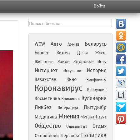
Войти
Авто
Беларусь
WOW
Армия
Бизнес
Видео
Дети
Жесть
Закон
Здоровье
Животные
Игры
Интернет
История
Искусство
Казахстан
Кино
Конфликты
Коронавирус
Коррупция
Кулинария
Косметичка
Криминал
Ликбез
Лытдыбр
Литература
Мнения
Медицина
Музыка
Наука
Общество
Отдых
Олимпиада
Политика
Отношения
Персоны