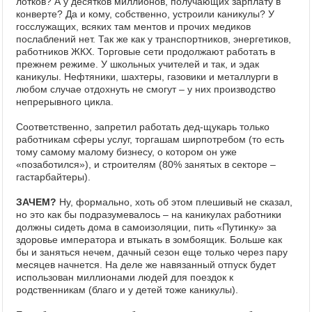
лотков? А у десятков миллионов, получающих зарплату в
конверте? Да и кому, собственно, устроили каникулы? У
госслужащих, всяких там ментов и прочих медиков
послаблений нет. Так же как у транспортников, энергетиков,
работников ЖКХ. Торговые сети продолжают работать в
прежнем режиме. У школьных учителей и так, и эдак
каникулы. Нефтяники, шахтеры, газовики и металлурги в
любом случае отдохнуть не смогут – у них производство
непрерывного цикла.
Соответственно, запретил работать дед-щукарь только
работникам сферы услуг, торгашам ширпотребом (то есть
тому самому малому бизнесу, о котором он уже
«позаботился»), и строителям (80% занятых в секторе –
гастарбайтеры).
ЗАЧЕМ?
Ну, формально, хоть об этом плешивый не сказал,
но это как бы подразумевалось – на каникулах работники
должны сидеть дома в самоизоляции, пить «Путинку» за
здоровье императора и втыкать в зомбоящик. Больше как
бы и заняться нечем, дачный сезон еще только через пару
месяцев начнется. На деле же навязанный отпуск будет
использован миллионами людей для поездок к
родственникам (благо и у детей тоже каникулы).