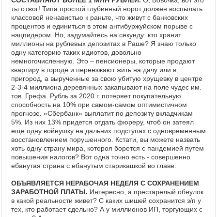
СОСТАВЛЯЮТ БОЛЕЕ 1 МЛН РУБЛЕЙ.
О, Вовочка, вот это
ты отжог! Типа простой глубинный норот должен воспылать
классовой ненавистью к раньте, что живут с банковских
процентов и единиться в этом антибуржуйском порыве с
нацпидером. Но, задумайтесь на секунду: кто хранит
миллионы на рублевых депозитах в Раше? Я знаю только
одну категорию таких идиотов, довольно
немногочисленную. Это – пенсионеры, которые продают
квартиру в городе и переезжают жить на дачу или в
пригород, а вырученные за свою убитую хрущевку в центре
2-3-4 миллиона деревянных закапывают на поле чудес им.
тов. Грефа. Рубль за 2020 г. потеряет покупательную
способность на 10% при самом-самом оптимистичном
прогнозе. «Сбербанк» выплатит по депозиту вкладчикам
5%. Из них 13% придется отдать фюреру, чтоб он затеял
еще одну войнушку на дальних подступах с одновременным
восстановлением порушенного. Кстати, вы можете назвать
хоть одну страну мира, котороя борется с пандемией путем
повышения налогов? Вот одна точно есть - совершенно
ебанутая страна с ебанутым старикашкой во главе.
ОБЪЯВЛЯЕТСЯ НЕРАБОЧАЯ НЕДЕЛЯ С СОХРАНЕНИЕМ
ЗАРАБОТНОЙ ПЛАТЫ.
Интересно, а престарелый обнулок
в какой реальности живет? С каких шишей сохранится з/п у
тех, кто работает сдельно? А у миллионов ИП, торгующих с