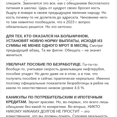
спешите. Закончится это все, как с обещанием бесплатного
питания в школах. Царь от щедрот своих бросил кость
быдлу в январе в своем предыдущем явлении народу. Но
кость почему-то не долетела до адресата. Чиновники чего-
то там невнятно пообещали, что к 2023 г. вопрос
обязательно решится. Но это неточно.
ДЛЯ ТЕХ, КТО ОКАЗАЛСЯ НА БОЛЬНИЧНОМ,
УСТАНОВЯТ НОВУЮ НОРМУ ВЫПЛАТЫ, ИСХОДЯ ИЗ
СУММЫ НЕ МЕНЕЕ ОДНОГО МРОТ В МЕСЯЦ.
Смотри
предыдущий абзац. Та же фигня. Обещать – не значит
жениться.
УВЕЛИЧАТ ПОСОБИЕ ПО БЕЗРАБОТИЦЕ.
Гы-гы-гы.
Вообще-то, учитывая скорость девальвации нефтерубля,
пособие упадет. Но дело даже не в этом, а в том, что
получить пособие и сейчас практически нереально. Именно
поэтому официальные показатели безработицы в рейхе на
каком-то неестественно низком уровне 4,6 %.
КАНИКУЛЫ ПО ПОТРЕБИТЕЛЬСКИМ И ИПОТЕЧНЫМ
КРЕДИТАМ.
Звучит красиво. Но, во-первых, это всего лишь
обещание без какой-то конкретики. Во-вторых, НИКТО
НИКОМУ НИКАКИХ ДОЛГОВ НЕ ПРОСТИТ – это
единственное, что вы должны понять. Суровая реальность