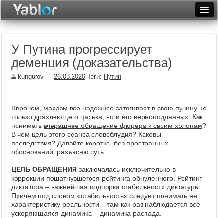
Разместить статью
Войти
У Путина прогрессирует
Неделя
деменция (доказательства)
Месяц
kungurov
—
26.03.2020
Теги:
Путин
Рейтинги
Архив
Впрочем, маразм все надежнее затягивает в свою пучину не
только дряхлеющего царька, но и его верноподданных. Как
понимать
вчерашнее обращение фюрера к своим холопам
?
Фототоп
В чем цель этого сеанса словоблудия? Каковы
последствия? Давайте коротко, без пространных
Видеотоп
обоснований, разъясню
суть.
ЦЕЛЬ ОБРАЩЕНИЯ
заключалась исключительно в
коррекции пошатнувшегося рейтинга обнуленного. Рейтинг
диктатора – важнейшая подпорка стабильности диктатуры.
Причем под словом «стабильность» следует понимать не
характеристику реальности – там как раз наблюдается все
ускоряющаяся динамика – динамика распада.