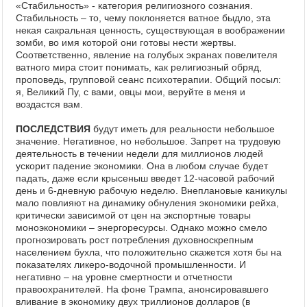
«Стабильность» - категория религиозного сознания.
Стабильность – то, чему поклоняется ватное быдло, эта
некая сакральная ценность, существующая в воображении
зомби, во имя которой они готовы нести жертвы.
Соответственно, явление на голубых экранах повелителя
ватного мира стоит понимать, как религиозный обряд,
проповедь, групповой сеанс психотерапии. Общий посыл:
я, Великий Пу, с вами, овцы мои, веруйте в меня и
воздастся вам.
ПОСЛЕДСТВИЯ
будут иметь для реальности небольшое
значение. Негативное, но небольшое. Запрет на трудовую
деятельность в течении недели для миллионов людей
ускорит падение экономики. Она в любом случае будет
падать, даже если крысеныш введет 12-часовой рабочий
день и 6-дневную рабочую неделю. Внеплановые каникулы
мало повлияют на динамику обнуления экономики рейха,
критически зависимой от цен на экспортные товары
моноэкономики – энергоресурсы. Однако можно смело
прогнозировать рост потребления духовноскрепным
населением бухла, что положительно скажется хотя бы на
показателях ликеро-водочной промышленности. И
негативно – на уровне смертности и отчетности
правоохранителей. На фоне Трампа, анонсировавшего
вливание в экономику двух триллионов долларов (в