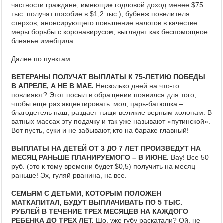
частности граждане, имеющие годловой доход менее $75
тыс. получат пособие в $1,2 тыс.), бубнеж повелителя
стерхов, анонсирующего повышение налогов в качестве
меры борьбы с коронавирусом, выглядят как беспомощное
блеянье имебцила.
Далее по пунктам:
ВЕТЕРАНЫ ПОЛУЧАТ ВЫПЛАТЫ К 75-ЛЕТИЮ ПОБЕДЫ
В АПРЕЛЕ, А НЕ В МАЕ.
Несколько дней на что-то
повлияют? Этот посыл в обращении появился для того,
чтобы еще раз акцентировать: мол, царь-батюшка –
благодетель наш, раздает тыщи великие верным холопам. В
ватных массах эту подачку и так уже называют «путинской».
Вот пусть, суки и не забывают, кто на бараке главный!
ВЫПЛАТЫ НА ДЕТЕЙ ОТ 3 ДО 7 ЛЕТ ПРОИЗВЕДУТ НА
МЕСЯЦ РАНЬШЕ ПЛАНИРУЕМОГО – В ИЮНЕ.
Вау! Все 50
руб. (это к тому времени будет $0,5) получить на месяц
раньше! Эх, гуляй рванина, на все.
СЕМЬЯМ С ДЕТЬМИ, КОТОРЫМ ПОЛОЖЕН
МАТКАПИТАЛ, БУДУТ ВЫПЛАЧИВАТЬ ПО 5 ТЫС.
РУБЛЕЙ В ТЕЧЕНИЕ ТРЕХ МЕСЯЦЕВ НА КАЖДОГО
РЕБЕНКА ДО ТРЕХ ЛЕТ.
Шо, уже губу раскатали? Ой, не