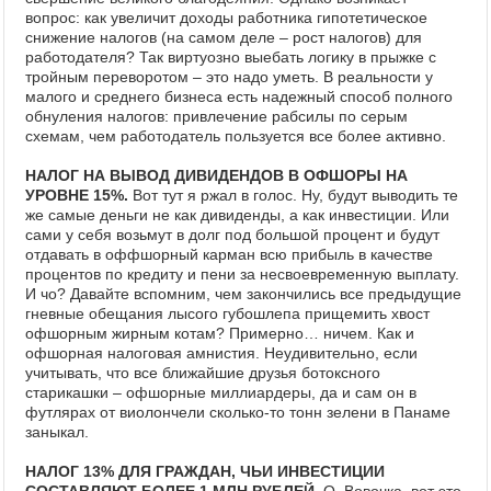
вопрос: как увеличит доходы работника гипотетическое
снижение налогов (на самом деле – рост налогов) для
работодателя? Так виртуозно выебать логику в прыжке с
тройным переворотом – это надо уметь. В реальности у
малого и среднего бизнеса есть надежный способ полного
обнуления налогов: привлечение рабсилы по серым
схемам, чем работодатель пользуется все более активно.
НАЛОГ НА ВЫВОД ДИВИДЕНДОВ В ОФШОРЫ НА
УРОВНЕ 15%.
Вот тут я ржал в голос. Ну, будут выводить те
же самые деньги не как дивиденды, а как инвестиции. Или
сами у себя возьмут в долг под большой процент и будут
отдавать в оффшорный карман всю прибыль в качестве
процентов по кредиту и пени за несвоевременную выплату.
И чо? Давайте вспомним, чем закончились все предыдущие
гневные обещания лысого губошлепа прищемить хвост
офшорным жирным котам? Примерно… ничем. Как и
офшорная налоговая амнистия. Неудивительно, если
учитывать, что все ближайшие друзья ботоксного
старикашки – офшорные миллиардеры, да и сам он в
футлярах от виолончели сколько-то тонн зелени в Панаме
заныкал.
НАЛОГ 13% ДЛЯ ГРАЖДАН, ЧЬИ ИНВЕСТИЦИИ