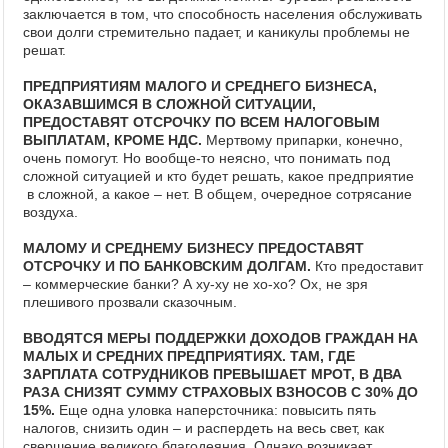
заключается в том, что способность населения обслуживать
свои долги стремительно падает, и каникулы проблемы не
решат.
ПРЕДПРИЯТИЯМ МАЛОГО И СРЕДНЕГО БИЗНЕСА,
ОКАЗАВШИМСЯ В СЛОЖНОЙ СИТУАЦИИ,
ПРЕДОСТАВЯТ ОТСРОЧКУ ПО ВСЕМ НАЛОГОВЫМ
ВЫПЛАТАМ, КРОМЕ НДС.
Мертвому припарки, конечно,
очень помогут. Но вообще-то неясно, что понимать под
сложной ситуацией и кто будет решать, какое предприятие
в сложной, а какое – нет. В общем, очередное сотрясание
воздуха.
МАЛОМУ И СРЕДНЕМУ БИЗНЕСУ ПРЕДОСТАВЯТ
ОТСРОЧКУ И ПО БАНКОВСКИМ ДОЛГАМ.
Кто предоставит
– коммерческие банки? А ху-ху не хо-хо? Ох, не зря
плешивого прозвали сказочным.
ВВОДЯТСЯ МЕРЫ ПОДДЕРЖКИ ДОХОДОВ ГРАЖДАН НА
МАЛЫХ И СРЕДНИХ ПРЕДПРИЯТИЯХ. ТАМ, ГДЕ
ЗАРПЛАТА СОТРУДНИКОВ ПРЕВЫШАЕТ МРОТ, В ДВА
РАЗА СНИЗЯТ СУММУ СТРАХОВЫХ ВЗНОСОВ С 30% ДО
15%.
Еще одна уловка наперсточника: повысить пять
налогов, снизить один – и распердеть на весь свет, как
свершение великого благодеяния. Однако возникает