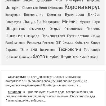
Интернет
Закон
Здоровье
Животные
Игры
Искусство
Коронавирус
История
Казахстан
Кино
Конфликты
Кулинария
Ликбез
Косметичка
Коррупция
Криминал
Мнения
Лытдыбр
Медицина
Литература
Музыка
Наука
Общество
Отдых
Отношения
Персоны
Олимпиада
Политика
Происшествия
Путешествия
Природа
Разное
Реклама
Сиськи
События
Спорт
Разоблачения
Религия
СНГ
Технологии
Страны
Транспорт
ТВ и СМИ
Творчество
Фото
Штуки
Шоубиз
Экономика
Троллинг
Финансы
Юмор
CourtlandSpb
:
RT @s_sulakshin: Сильвио Берлускони
пожертвовал 10 миллионов евро (850 миллионов рублей) на
поддержку медучреждений Ломбардии.А что пожертв…
turistmen
:
RT @barmaleyka: У моего деда, ветерана войны, 98
лет, накоплений как раз на путинский миллион. Оброс жирком дед.
Путин записал его в буржуи…