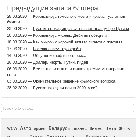
Предыдущие записи блогера :
25.03.2020
—
Коронавирус головного мозга и кризис туалетной
бумаги
23.03.2020
—
Бухгалтер мафии рассказывает правду про Путина
20.03.2020
—
Коронавирус – фейк. Дебилы победили
18.03.2020
—
Как микроб с короной затмил гиганта с понтами
17.03.2020
—
Россию спасут русофобы
14.03.2020
—
Обнуление нефтяного рейха
10.03.2020
—
Доллар, нефть, Путин, пидец
06.03.2020
—
Все выше, и выше, и выше стремим мы маразма
полет
03.03.2020
—
Окончательное решение крымского вопроса
28.02.2020
—
Русско-турецкая война-2020: уже?
Авто
Беларусь
WOW
Бизнес
Видео
Дети
Армия
Жесть