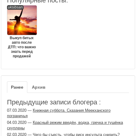
Популярные посты:
uksibsan
Выкуп битых
авто после
ДТП: что важно
знать перед
продажей
Ранее
Архив
Предыдущие записи блогера :
07.03.2020
—
Книжная суббота. Сказания Меекханского
пограничья
04.03.2020
—
Красный режим введён, водка, гречка и тушёнка
скуплены
02.03.2020
—
Чего бы съесть, чтобы риск инсульта снизить?