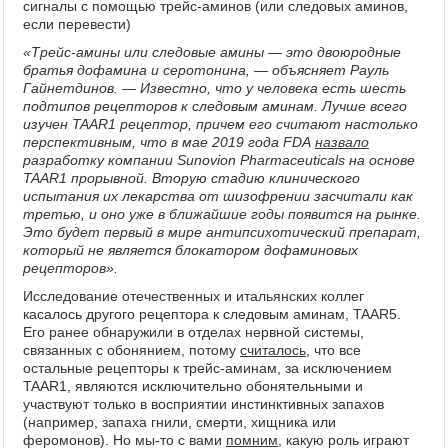
сигналы с помощью трейс-аминов (или следовых аминов,
если перевести)
«Трейс-амины или следовые амины — это двоюродные
братья дофамина и серотонина, — объясняет Рауль
Гайнетдинов. — Известно, что у человека есть шесть
подтипов рецепторов к следовым аминам. Лучше всего
изучен TAAR1 рецептор, причем его считают настолько
перспективным, что в мае 2019 года FDA
назвало
разработку компании Sunovion Pharmaceuticals на основе
TAAR1 прорывной. Вторую стадию клинического
испытания их лекарства от шизофрении засчитали как
третью, и оно уже в ближайшие годы появится на рынке.
Это будет первый в мире антипсихотический препарат,
который не является блокатором дофаминовых
рецепторов».
Исследование отечественных и итальянских коллег
касалось другого рецептора к следовым аминам, TAAR5.
Его ранее обнаружили в отделах нервной системы,
связанных с обонянием, потому
считалось
, что все
остальные рецепторы к трейс-аминам, за исключением
TAAR1, являются исключительно обонятельными и
участвуют только в восприятии инстинктивных запахов
(например, запаха гнили, смерти, хищника или
феромонов). Но мы-то с вами
помним
, какую роль играют