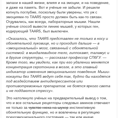
запахи в нашей жизни, влияя и на эмоции, и на поведение,
и даже на память. Вот и учёные не забыли. И решили
копнуть поглубже, поскольку были уверены, что уж с
эмоциями-то TAAR5 просто должен быть как-то связан.
Отдувались, как всегда, лабораторные мышки. Нашли
учёные способ вывести линию мышей, у которых ген,
кодирующий TAAR5, был выключен.
«Оказалось, что TAAR5 представлен не только в носу и
обонятельной луковице, но и проходит дальше — в
«эмоциональный» мозг, связанный с обонятельной
системой: в миндалевидное тело, гиппокамп, таламус и
в другие структуры, — рассказал профессор СПбГУ. —
Кроме того, мы увидели, как при его удалении меняется
концентрация серотонина в мозге, а это главный
индикатор изменения эмоционального поведения. Мыши-
нокауты без TAAR5 ведут себя так, будто бы находятся
под воздействием антидепрессантов или
противотревожных препаратов: не боятся яркого света
и не поддаются стрессу».
Это натолкнуло учёных на предварительный вывод о том,
что и все остальные рецепторы следовых аминов отвечают
не только за
чувство нюха на шухер
инстинктивную
обонятельную функцию, но и вовлечены в регуляцию
психоэмоционального состояния — так или иначе.