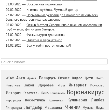
01.03.2020
—
Воскресная пирожковая
29.02.2020
—
Книжная суббота. Чумовой доктор
27.02.2020
—
Нормальные условия для пожилого психически
больного родственника: расширение
25.02.2020
—
Отзыв Матвея Северянина о высшем образовании
груб — мол, фигня для бумеров.
24.02.2020
—
Физкультурка для мозгов
21.02.2020
—
Эмпатия и парацетамол
19.02.2020
—
Бах у тебя просто потрясный!
Авто
Беларусь
WOW
Бизнес
Видео
Дети
Армия
Жесть
Интернет
Закон
Здоровье
Животные
Игры
Искусство
Коронавирус
История
Казахстан
Кино
Конфликты
Кулинария
Ликбез
Косметичка
Коррупция
Криминал
Мнения
Лытдыбр
Медицина
Литература
Музыка
Наука