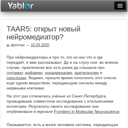
Разместить статью
Войти
TAAR5: открыт новый
Неделя
нейромедиатор?
Месяц
dpmmax
—
10.03.2020
Рейтинги
Про нейромедиаторы и про то, кто из них что и где
передаёт, я вам рассказывал. Да и на слуху они: во всяком
Архив
случае, практически все хоть разок да слышали про
глутамат
,
дофамин
,
норадреналин
,
ацетилхолин
и
Фототоп
серотонин
. Видимо, пришло время пополнить этот список
ещё одним веществом, передающим сигналы между
Видеотоп
нервными клетками.
На этот раз отличились учёные из Санкт-Петербурга,
проводившие совместное исследование с итальянскими
коллегами. Результаты своего исследования они
опубликовали в журнале
Frontiers in Molecular Neuroscience
.
Оказывается, есть в мозге человека система, передающая