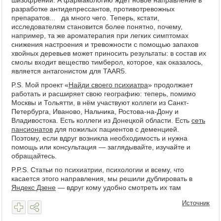
шизофрении. А фармакологию ждёт новое направление в
разработке антидепрессантов, противотревожных
препаратов... да много чего. Теперь, кстати,
исследователям становится более понятно, почему,
например, та же ароматерапия при легких симптомах
снижения настроения и тревожности с помощью запахов
хвойных деревьев может приносить результаты: в состав их
смолы входит вещество тимберол, которое, как оказалось,
является антагонистом для TAAR5.
P.S. Мой проект «
Найди своего психиатра
» продолжает
работать и расширяет свою географию: теперь, помимо
Москвы и Тольятти, в нём участвуют коллеги из Санкт-
Петербурга, Иваново, Нальчика, Ростова-на-Дону и
Владивостока. Есть коллеги из Донецкой области. Есть
сеть
пансионатов
для пожилых пациентов с деменцией.
Поэтому, если вдруг возникла необходимость и нужна
помощь или консультация — заглядывайте, изучайте и
обращайтесь.
P.P.S. Статьи по психиатрии, психологии и всему, что
касается этого направления, мы решили дублировать в
Яндекс Дзене
— вдруг кому удобно смотреть их там
Источник