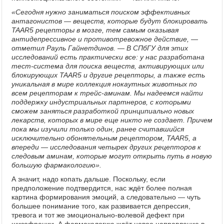
«Сегодня нужно заниматься поиском эффективных
антагонистов — веществ, которые будут блокировать
TAAR5 рецепторы в мозге, тем самым оказывая
антидепрессивное и противотревожное действие, —
отметил Рауль Гайнетдинов. — В СПбГУ для этих
исследований есть практически все: у нас разработана
тест-система для поиска веществ, активирующих или
блокирующих TAAR5 и другие рецепторы, а также есть
уникальная в мире коллекция нокаутных животных по
всем рецепторам к трейс-аминам. Мы надеемся найти
поддержку индустриальных партнеров, с которыми
сможем заняться разработкой принципиально новых
лекарств, которых в мире еще никто не создает. Причем
пока мы изучили только один, ранее считавшийся
исключительно обонятельным рецептором, TAAR5, а
впереди — исследования четырех других рецепторов к
следовым аминам, которые могут открыть путь в новую
большую фармакологию».
А значит, надо копать дальше. Поскольку, если
предположение подтвердится, нас ждёт более полная
картина формирования эмоций, а следовательно — чуть
большее понимание того, как развивается депрессия,
тревога и тот же эмоционально-волевой дефект при