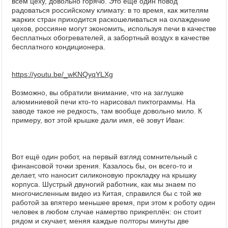
всём цеху, довольно горячо. Это ещё один повод
радоваться российскому климату: в то время, как жителям
жарких стран приходится раскошеливаться на охлаждение
цехов, россияне могут экономить, используя печи в качестве
бесплатных обогревателей, а забортный воздух в качестве
бесплатного кондиционера.
https://youtu.be/_wKNQyqYLXg
Возможно, вы обратили внимание, что на заглушке
алюминиевой печи кто-то нарисовал пиктограммы. На
заводе такое не редкость, там вообще довольно мило. К
примеру, вот этой крышке дали имя, её зовут Иван:
Вот ещё один робот, на первый взгляд сомнительный с
финансовой точки зрения. Казалось бы, он всего-то и
делает, что наносит силиконовую прокладку на крышку
корпуса. Шустрый двуногий работник, как мы знаем по
многочисленным видео из Китая, справился бы с той же
работой за впятеро меньшее время, при этом к роботу один
человек в любом случае намертво прикреплён: он стоит
рядом и скучает, меняя каждые полторы минуты две