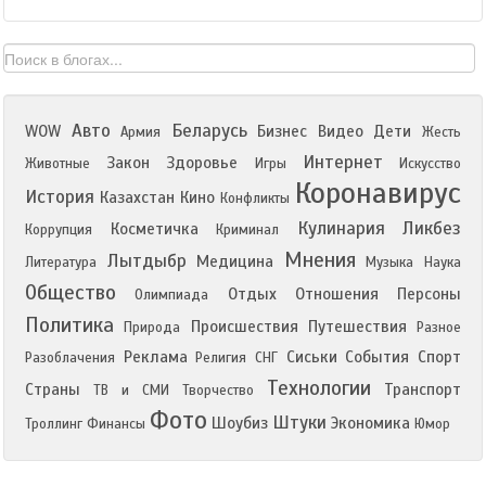
Авто
Беларусь
WOW
Бизнес
Видео
Дети
Армия
Жесть
Интернет
Закон
Здоровье
Животные
Игры
Искусство
Коронавирус
История
Казахстан
Кино
Конфликты
Кулинария
Ликбез
Косметичка
Коррупция
Криминал
Мнения
Лытдыбр
Медицина
Литература
Музыка
Наука
Общество
Отдых
Отношения
Персоны
Олимпиада
Политика
Происшествия
Путешествия
Природа
Разное
Реклама
Сиськи
События
Спорт
Разоблачения
Религия
СНГ
Технологии
Страны
Транспорт
ТВ и СМИ
Творчество
Фото
Штуки
Шоубиз
Экономика
Троллинг
Финансы
Юмор