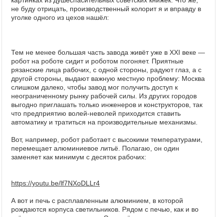
картинках из душеспасительных советских книжек. Что же,
не буду отрицать, производственный колорит я и вправду в
уголке одного из цехов нашёл:
Тем не менее большая часть завода живёт уже в XXI веке —
робот на роботе сидит и роботом погоняет. Приятные
рязанские лица рабочих, с одной стороны, радуют глаз, а с
другой стороны, выдают важную местную проблему: Москва
слишком далеко, чтобы завод мог получить доступ к
неограниченному рынку рабочей силы. Из других городов
выгодно приглашать только инженеров и конструкторов, так
что предприятию волей-неволей приходится ставить
автоматику и тратиться на производительные механизмы.
Вот, например, робот работает с высокими температурами,
перемещает алюминиевое литьё. Полагаю, он один
заменяет как минимум с десяток рабочих:
https://youtu.be/lf7NXoDLLr4
А вот и печь с расплавленным алюминием, в которой
рождаются корпуса светильников. Рядом с печью, как и во