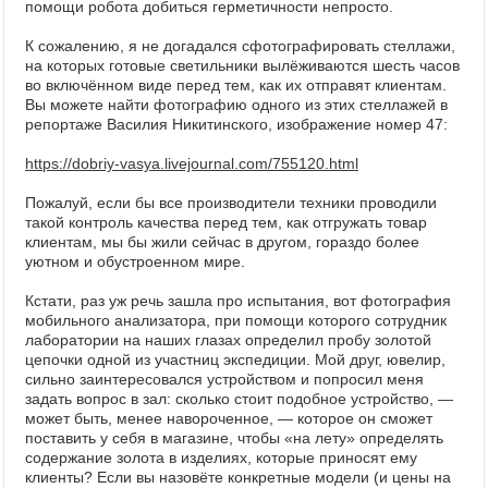
помощи робота добиться герметичности непросто.
К сожалению, я не догадался сфотографировать стеллажи,
на которых готовые светильники вылёживаются шесть часов
во включённом виде перед тем, как их отправят клиентам.
Вы можете найти фотографию одного из этих стеллажей в
репортаже Василия Никитинского, изображение номер 47:
https://dobriy-vasya.livejournal.com/755120.html
Пожалуй, если бы все производители техники проводили
такой контроль качества перед тем, как отгружать товар
клиентам, мы бы жили сейчас в другом, гораздо более
уютном и обустроенном мире.
Кстати, раз уж речь зашла про испытания, вот фотография
мобильного анализатора, при помощи которого сотрудник
лаборатории на наших глазах определил пробу золотой
цепочки одной из участниц экспедиции. Мой друг, ювелир,
сильно заинтересовался устройством и попросил меня
задать вопрос в зал: сколько стоит подобное устройство, —
может быть, менее навороченное, — которое он сможет
поставить у себя в магазине, чтобы «на лету» определять
содержание золота в изделиях, которые приносят ему
клиенты? Если вы назовёте конкретные модели (и цены на