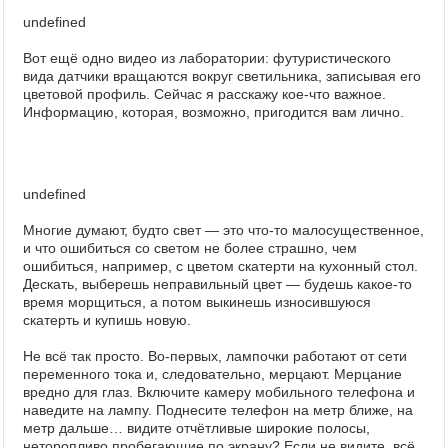
undefined
Вот ещё одно видео из лаборатории: футуристического
вида датчики вращаются вокруг светильника, записывая его
цветовой профиль. Сейчас я расскажу кое-что важное.
Информацию, которая, возможно, пригодится вам лично.
undefined
Многие думают, будто свет — это что-то малосущественное,
и что ошибиться со светом не более страшно, чем
ошибиться, например, с цветом скатерти на кухонный стол.
Дескать, выберешь неправильный цвет — будешь какое-то
время морщиться, а потом выкинешь износившуюся
скатерть и купишь новую.
Не всё так просто. Во-первых, лампочки работают от сети
переменного тока и, следовательно, мерцают. Мерцание
вредно для глаз. Включите камеру мобильного телефона и
наведите на лампу. Поднесите телефон на метр ближе, на
метр дальше… видите отчётливые широкие полосы,
неторопливо пробегающие по экрану? Если не видите, всё