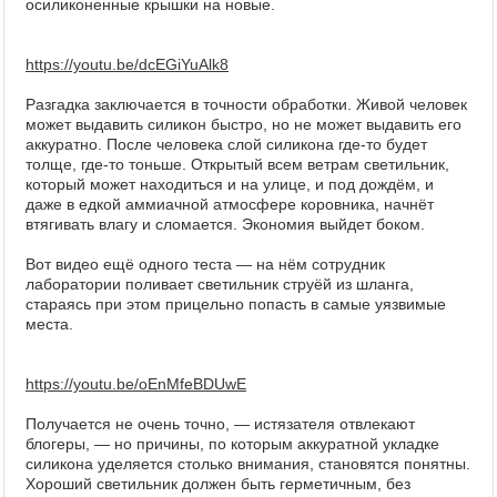
осиликоненные крышки на новые.
https://youtu.be/dcEGiYuAlk8
Разгадка заключается в точности обработки. Живой человек
может выдавить силикон быстро, но не может выдавить его
аккуратно. После человека слой силикона где-то будет
толще, где-то тоньше. Открытый всем ветрам светильник,
который может находиться и на улице, и под дождём, и
даже в едкой аммиачной атмосфере коровника, начнёт
втягивать влагу и сломается. Экономия выйдет боком.
Вот видео ещё одного теста — на нём сотрудник
лаборатории поливает светильник струёй из шланга,
стараясь при этом прицельно попасть в самые уязвимые
места.
https://youtu.be/oEnMfeBDUwE
Получается не очень точно, — истязателя отвлекают
блогеры, — но причины, по которым аккуратной укладке
силикона уделяется столько внимания, становятся понятны.
Хороший светильник должен быть герметичным, без