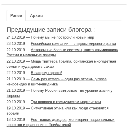
Ранее
Архив
Предыдущие записи блогера :
24.10.2019
—
Почему мы не построили новый мир
23.10.2019
—
Российские компании — лидеры мирового рынка
22.10.2019
—
Автономные боевые системы, карта «вымирания»
России и маленькие победы
22.10.2019
—
Мощь твиттера Трампа, британская многодетная
семья и куда девать сахар
22.10.2019
—
В защиту гаражей
21.10.2019
—
Семь раз отмерь – один раз отрежь, угроза
нейровидео и щит-невидимка
21.10.2019
—
Почему Россия выигрывает по уровню жизни у
Европы
20.10.2019
—
Три вопроса к коммунистам-марксистам
19.10.2019
—
Ситуативная этика или как люди становятся
ворами
18.10.2019
—
Рост наших доходов, мониторинг национальных
проектов и сравнение с Прибалтикой