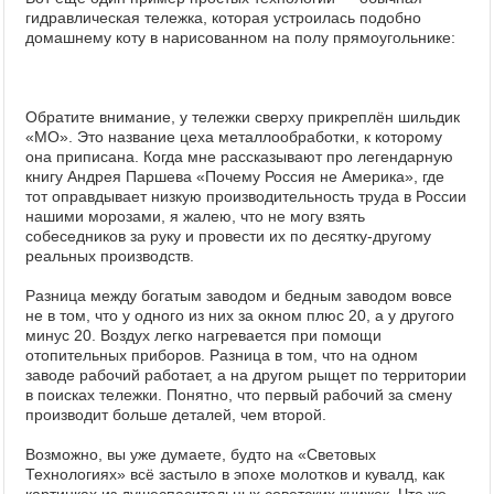
гидравлическая тележка, которая устроилась подобно
домашнему коту в нарисованном на полу прямоугольнике:
Обратите внимание, у тележки сверху прикреплён шильдик
«МО». Это название цеха металлообработки, к которому
она приписана. Когда мне рассказывают про легендарную
книгу Андрея Паршева «Почему Россия не Америка», где
тот оправдывает низкую производительность труда в России
нашими морозами, я жалею, что не могу взять
собеседников за руку и провести их по десятку-другому
реальных производств.
Разница между богатым заводом и бедным заводом вовсе
не в том, что у одного из них за окном плюс 20, а у другого
минус 20. Воздух легко нагревается при помощи
отопительных приборов. Разница в том, что на одном
заводе рабочий работает, а на другом рыщет по территории
в поисках тележки. Понятно, что первый рабочий за смену
производит больше деталей, чем второй.
Возможно, вы уже думаете, будто на «Световых
Технологиях» всё застыло в эпохе молотков и кувалд, как