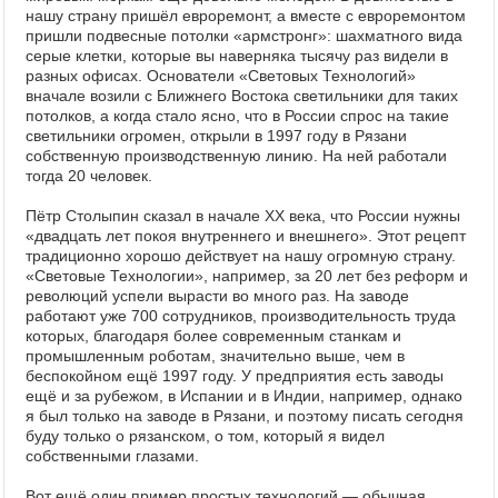
нашу страну пришёл евроремонт, а вместе с евроремонтом
пришли подвесные потолки «армстронг»: шахматного вида
серые клетки, которые вы наверняка тысячу раз видели в
разных офисах. Основатели «Световых Технологий»
вначале возили с Ближнего Востока светильники для таких
потолков, а когда стало ясно, что в России спрос на такие
светильники огромен, открыли в 1997 году в Рязани
собственную производственную линию. На ней работали
тогда 20 человек.
Пётр Столыпин сказал в начале XX века, что России нужны
«двадцать лет покоя внутреннего и внешнего». Этот рецепт
традиционно хорошо действует на нашу огромную страну.
«Световые Технологии», например, за 20 лет без реформ и
революций успели вырасти во много раз. На заводе
работают уже 700 сотрудников, производительность труда
которых, благодаря более современным станкам и
промышленным роботам, значительно выше, чем в
беспокойном ещё 1997 году. У предприятия есть заводы
ещё и за рубежом, в Испании и в Индии, например, однако
я был только на заводе в Рязани, и поэтому писать сегодня
буду только о рязанском, о том, который я видел
собственными глазами.
Вот ещё один пример простых технологий — обычная