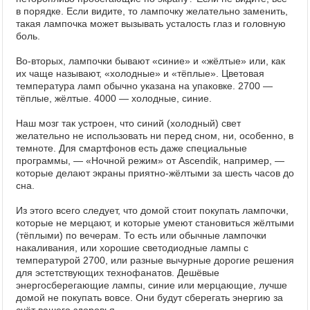
в порядке. Если видите, то лампочку желательно заменить,
такая лампочка может вызывать усталость глаз и головную
боль.
Во-вторых, лампочки бывают «синие» и «жёлтые» или, как
их чаще называют, «холодные» и «тёплые». Цветовая
температура ламп обычно указана на упаковке. 2700 —
тёплые, жёлтые. 4000 — холодные, синие.
Наш мозг так устроен, что синий (холодный) свет
желательно не использовать ни перед сном, ни, особенно, в
темноте. Для смартфонов есть даже специальные
программы, — «Ночной режим» от Ascendik, например, —
которые делают экраны приятно-жёлтыми за шесть часов до
сна.
Из этого всего следует, что домой стоит покупать лампочки,
которые не мерцают, и которые умеют становиться жёлтыми
(тёплыми) по вечерам. То есть или обычные лампочки
накаливания, или хорошие светодиодные лампы с
температурой 2700, или разные вычурные дорогие решения
для эстетствующих технофанатов. Дешёвые
энергосберегающие лампы, синие или мерцающие, лучше
домой не покупать вовсе. Они будут сберегать энергию за