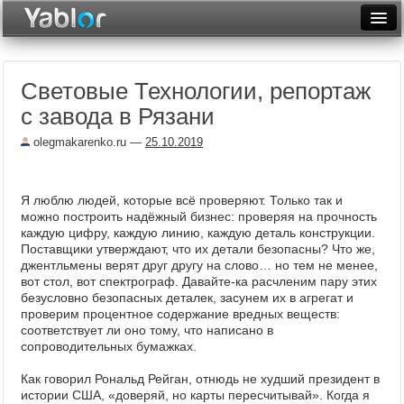
Разместить статью
Войти
Световые Технологии, репортаж
Неделя
с завода в Рязани
Месяц
olegmakarenko.ru
—
25.10.2019
Рейтинги
Архив
Я люблю людей, которые всё проверяют. Только так и
можно построить надёжный бизнес: проверяя на прочность
каждую цифру, каждую линию, каждую деталь конструкции.
Фототоп
Поставщики утверждают, что их детали безопасны? Что же,
джентльмены верят друг другу на слово… но тем не менее,
Видеотоп
вот стол, вот спектрограф. Давайте-ка расчленим пару этих
безусловно безопасных деталек, засунем их в агрегат и
проверим процентное содержание вредных веществ:
соответствует ли оно тому, что написано в
сопроводительных бумажках.
Как говорил Рональд Рейган, отнюдь не худший президент в
истории США, «доверяй, но карты пересчитывай». Когда я