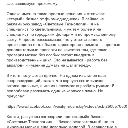
зазевавшемуся прохожему.
Однако именно такие простые решения и отличают
«старый» бизнес от фирм-однодневок. Я сейчас не
рекламирую завод «Световые Технологии»: я не
специалист по светильникам, и уж тем более я не
специалист по городским фонарям и по промышленному
свету. Я просто рассказываю, что у ответственного
производства есть обычно характерная примета — простые
дополнительные проверки на качество там, где такие
проверки можно без особых затрат внедрить в
производственный цикл. Это называется «работа без
авралов» и «умение думать на шаг вперёд».
В итоге получается прочно. На одном из этапов наш
сопровождающий сказал, что корпуса светильников
антивандальные, и что их невозможно разбить руками. Я
попробовал разломать один из корпусов лично. Не
преуспел:
https://www.facebook.com/vasiliy.nikitinskiy/videos/pcb.260857
Кстати, раз уж мы заговорили про «старый» бизнес,
«Световые Технологии» — бизнес основательный, но по
мировым меркам ещё довольно молодой. В девяностые в