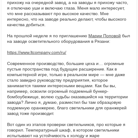
прихожу на очередной завод, а на заводы я прихожу часто,
я отключаю уши и включаю глаза. Меня мало интересует,
что мне рассказывают про высокое качество. Мне
интересно, что на заводе реально делают, чтобы высокого
качества добиться.
На прошлой неделе я по приглашению
Марии Поповой
был
на заводе осветительного оборудования в Рязани:
https://www.ltcompany.com/ru/
Современное производство, большие цеха и… огромные
пустые пространства под будущее расширение. Как в
компьютерной игре, только в реальном мире — мне даже
стало завидно руководству предприятия, которое
занимается такими интересными вещами. Как бы вы,
например, освоили огромный подземный бункер-
бомбоубежище, волею судьбы оказавшийся на территории
завода? Лично я, думаю, разместил бы там образцовую
подземную оранжерею, благо светильники для оранжерей
завод тоже производит.
Вот один из этапов проверки светильников, про которые я
говорил. Температурный шкаф, в котором светильники
испытывают на устойчивость к холоду и жаре