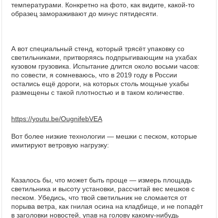
температурами. Конкретно на фото, как видите, какой-то
образец замораживают до минус пятидесяти.
А вот специальный стенд, который трясёт упаковку со
светильниками, притворяясь подпрыгивающим на ухабах
кузовом грузовика. Испытание длится около восьми часов:
по совести, я сомневаюсь, что в 2019 году в России
остались ещё дороги, на которых столь мощные ухабы
размещены с такой плотностью и в таком количестве.
https://youtu.be/OugnifebVEA
Вот более низкие технологии — мешки с песком, которые
имитируют ветровую нагрузку:
Казалось бы, что может быть проще — измерь площадь
светильника и высоту установки, рассчитай вес мешков с
песком. Убедись, что твой светильник не сломается от
порыва ветра, как гнилая осина на кладбище, и не попадёт
в заголовки новостей, упав на голову какому-нибудь