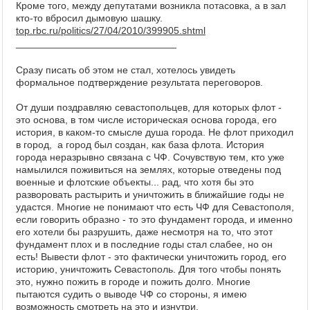
Кроме того, между депутатами возникла потасовка, а в зал
кто-то вбросил дымовую шашку.
top.rbc.ru/politics/27/04/2010/399905.shtml
_____________________________
Сразу писать об этом не стал, хотелось увидеть
формальное подтверждение результата переговоров.
От души поздравляю севастопольцев, для которых флот -
это основа, в том числе историческая основа города, его
история, в каком-то смысле душа города. Не флот приходил
в город, а город был создан, как база флота. История
города неразрывно связана с ЧФ. Сочувствую тем, кто уже
намылился поживиться на землях, которые отведены под
военные и флотские объекты... рад, что хотя бы это
разворовать растырить и уничтожить в ближайшие годы не
удастся. Многие не понимают что есть ЧФ для Севастополя,
если говорить образно - то это фундамент города, и именно
его хотели бы разрушить, даже несмотря на то, что этот
фундамент плох и в последние годы стал слабее, но он
есть! Вывести флот - это фактически уничтожить город, его
историю, уничтожить Севастополь. Для того чтобы понять
это, нужно пожить в городе и пожить долго. Многие
пытаются судить о выводе ЧФ со стороны, я имею
возможность смотреть на это и изнутри.