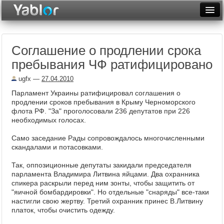
Разместить статью
Войти
Соглашение о продлении срока
Неделя
пребывания ЧФ ратифицировано
Месяц
ugfx
—
27.04.2010
Рейтинги
Парламент Украины ратифицировал соглашения о
продлении сроков пребывания в Крыму Черноморского
Архив
флота РФ. "За" проголосовали 236 депутатов при 226
необходимых голосах.
Фототоп
Само заседание Рады сопровождалось многочисленными
скандалами и потасовками.
Видеотоп
Так, оппозиционные депутаты закидали председателя
парламента Владимира Литвина яйцами. Два охранника
спикера раскрыли перед ним зонты, чтобы защитить от
"яичной бомбардировки". Но отдельные "снаряды" все-таки
настигли свою жертву. Третий охранник принес В.Литвину
платок, чтобы очистить одежду.