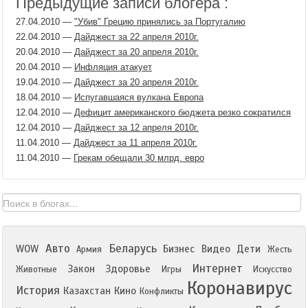
Предыдущие записи блогера :
27.04.2010
—
"Убив" Грецию принялись за Португалию
22.04.2010
—
Дайджест за 22 апреля 2010г.
20.04.2010
—
Дайджест за 20 апреля 2010г.
20.04.2010
—
Инфляция атакует
19.04.2010
—
Дайджест за 20 апреля 2010г.
18.04.2010
—
Испугавшаяся вулкана Европа
12.04.2010
—
Дефицит американского бюджета резко сократился
12.04.2010
—
Дайджест за 12 апреля 2010г.
11.04.2010
—
Дайджест за 11 апреля 2010г.
11.04.2010
—
Грекам обещали 30 млрд. евро
Авто
Беларусь
WOW
Бизнес
Видео
Дети
Армия
Жесть
Интернет
Закон
Здоровье
Животные
Игры
Искусство
Коронавирус
История
Казахстан
Кино
Конфликты