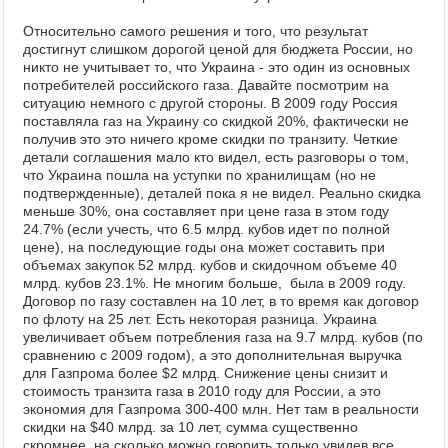
Относительно самого решения и того, что результат
достигнут слишком дорогой ценой для бюджета России, но
никто не учитывает то, что Украина - это один из основных
потребителей российского газа. Давайте посмотрим на
ситуацию немного с другой стороны. В 2009 году Россия
поставляла газ на Украину со скидкой 20%, фактически не
получив это это ничего кроме скидки по транзиту. Четкие
детали соглашения мало кто видел, есть разговоры о том,
что Украина пошла на уступки по хранилищам (но не
подтвержденные), деталей пока я не видел. Реально скидка
меньше 30%, она составляет при цене газа в этом году
24.7% (если учесть, что 6.5 млрд. кубов идет по полной
цене), на последующие годы она может составить при
объемах закупок 52 млрд. кубов и скидочном объеме 40
млрд. кубов 23.1%. Не многим больше, была в 2009 году.
Договор по газу составлен на 10 лет, в то время как договор
по флоту на 25 лет. Есть некоторая разница. Украина
увеличивает объем потребления газа на 9.7 млрд. кубов (по
сравнению с 2009 годом), а это дополнительная выручка
для Газпрома более $2 млрд. Снижение цены снизит и
стоимость транзита газа в 2010 году для России, а это
экономия для Газпрома 300-400 млн. Нет там в реальности
скидки на $40 млрд. за 10 лет, сумма существенно
скромнее, на сколько можно говорить только увидев все