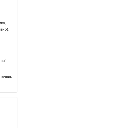
дка,
вно).
ся".
точник