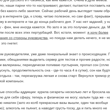
но для русского ИТ-бизнеса, как мне кажется. Очень в духе мемов.
ело, наши парни что-то настраивают, делают, пытаются поставить н
 без какого-либо занятия. Сейчас рабочий день выглядит таким обр
жу в интернете (да, к слову, читаю полезное, но сам факт), прерыва
жу в интернете и так до конца рабочего дня. У нас нет заданий, у н
 - фен, мне иногда кажется. Но зато я за это получаю деньги, да. 
и после всех этих пертурбаций. Вот, кстати, момент:
я хочу более
ания со стороны руководства
, но покуда нам делать нечего, я не м
это гнетет.
ем руководителям, уже даже генеральный знает о происходящем. 
ами, обещаниями выделить сервер для тестов и прочие радости, н
ки валерианы, периодически попиваю пустырник, пропал сон (сплю
снуть, продолжительность сна - где-то часа 4 в сутки), сон как будт
отдыха - так, перезагрузка легкая и снова старт. Вернулся тремор р
мой компаньон.
ые способы аддикции: курила сигареты несколько лет и бросила ка
ую для себя сферу, теперь и физически не могу; кальян туда же - н
ую никатин (зато из колб прекрасные вазы вышли, один так вообще
); алкоголь не пьянит, а наводит грусть-тоску, да и пить много не