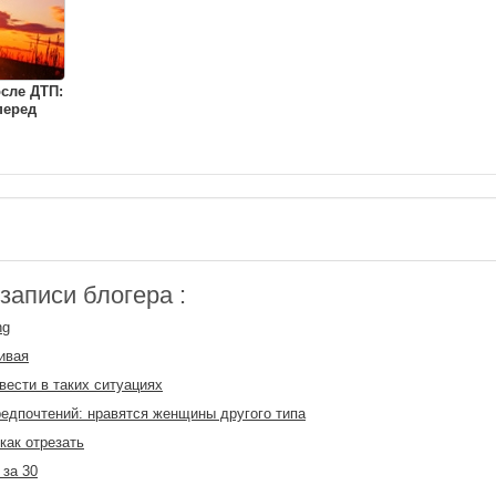
сле ДТП:
перед
аписи блогера :
ng
ивая
 вести в таких ситуациях
едпочтений: нравятся женщины другого типа
 как отрезать
за 30