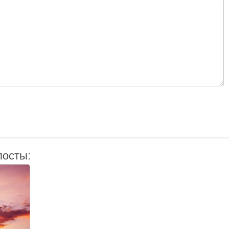
посты: