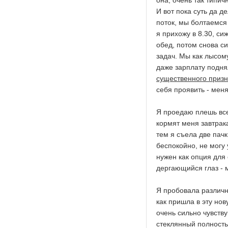
она, очень так типич
И вот пока суть да д
поток, мы болтаемся
я прихожу в 8.30, си
обед, потом снова си
задач. Мы как лысому
даже зарплату поднял
существенного призн
себя проявить - меня 
Я проедаю плешь вс
кормят меня завтрак
тем я съела две пач
беспокойно, не могу у
нужен как опция для 
дергающийся глаз - 
Я пробовала различн
как пришла в эту нов
очень сильно чувств
стеклянный полностью