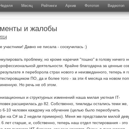
Неделя
Месяц
Рейтинги
Архив
Фототоп
Видеотоп
оменты и жалобы
2014
е участники! Давно не писала - соскучилась :)
мулировать проблему, но кроме наречия "тошно" в голову ничего н
 профессиональной деятельности. Крайне благодарна за ценные со
 результате я переборола страх нового и неизведанного, теперь я 
 тестировщиком ПО, да и более того - за эти 4 месяца на новом п
иненную. Но речь не об этом.
анизационных и структурных изменений наша милая уютная IT-
еловек расширилась до 82. Собственно, тимлиды остались теми же,
по 6-10 человек каждому на обучение (целью было переобучить
фи на С# за 2 недели примерно). Меня же представили милой дев
 6 лет старше, и, собственно, теперь наш отдел тестирования - это 