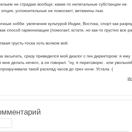
мельем не страдаю вообще; какие-то нелегальные субстанции не
 опция; успокоительные не помогают; витамины пью.
чные хобби: увлечение культурой Индии, Востока, спорт как разря
ак способ гармонизации (помогает, кстати, но как-то грустно все ра
такая грусть-тоска хоть волком вой.
а засыпать, сразу привиделся мой диалог с ген.директором: я ему
о мне делать нечего, а он говорил: "ну, я переговорю.. или увольняй
 прокручивала такой расклад часов до трех ночи. Устала :(
Ис
омментарий