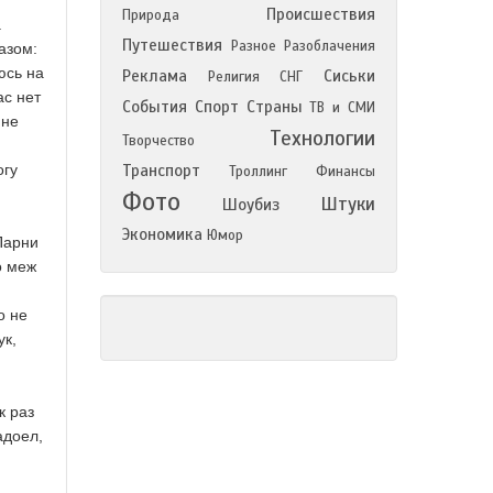
Происшествия
Природа
а
Путешествия
Разное
Разоблачения
азом:
юсь на
Реклама
Сиськи
Религия
СНГ
ас нет
События
Спорт
Страны
ТВ и СМИ
Мне
Технологии
Творчество
огу
Транспорт
Троллинг
Финансы
Фото
Штуки
Шоубиз
Экономика
Юмор
Парни
о меж
о не
ук,
к раз
адоел,