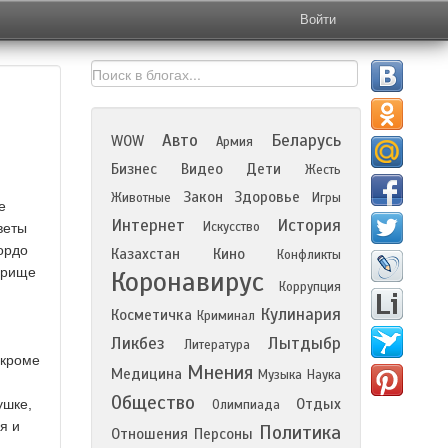
Войти
Авто
Беларусь
WOW
Армия
Бизнес
Видео
Дети
Жесть
Закон
Здоровье
Животные
Игры
е
Интернет
История
Искусство
веты
гордо
Казахстан
Кино
Конфликты
оприще
Коронавирус
Коррупция
Кулинария
Косметичка
Криминал
Ликбез
Лытдыбр
Литература
 кроме
Мнения
Медицина
Музыка
Наука
Общество
Отдых
ушке,
Олимпиада
я и
Политика
Отношения
Персоны