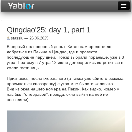
Разместить статью
Войти
Qingdao'25: day 1, part 1
Неделя
stasslu
—
26.06.2025
Месяц
В первый полноценный день в Китае нам предстояло
добраться из Пекина в Циндао, где и провести
Рейтинги
последующие пару дней. Поезд выбрали пораньше, уже в 8
утра. Поэтому в 7 утра 12 июня договорились встретиться в
Архив
холле гостиницы.
Фототоп
Признаюсь, после вчерашнего (а также уже сбитого режима
просыпаться спозаранку) с утра мне было тяжеловато...
Видеотоп
Вид из окна нашего номера на Пекин. Как видно, номер у
нас был "с террасой", правда, окна выйти на неё не
позволяли)