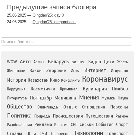
Предыдущие записи блогера :
25.06.2025
—
Qingdao'25: day 0
24.06.2025
—
Qingdao'25: preparations
Авто
Беларусь
WOW
Бизнес
Видео
Дети
Армия
Жесть
Интернет
Закон
Здоровье
Животные
Игры
Искусство
Коронавирус
История
Казахстан
Кино
Конфликты
Кулинария
Ликбез
Косметичка
Коррупция
Криминал
Мнения
Лытдыбр
Медицина
Литература
Музыка
Наука
Общество
Отдых
Отношения
Персоны
Олимпиада
Политика
Происшествия
Путешествия
Природа
Разное
Реклама
Сиськи
События
Спорт
Разоблачения
Религия
СНГ
Технологии
Страны
Транспорт
ТВ и СМИ
Творчество