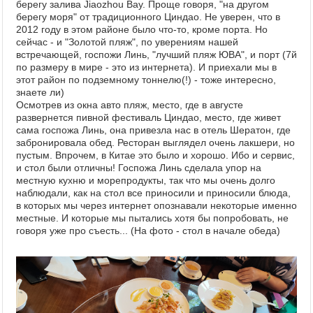
берегу залива Jiaozhou Bay. Проще говоря, "на другом
берегу моря" от традиционного Циндао. Не уверен, что в
2012 году в этом районе было что-то, кроме порта. Но
сейчас - и "Золотой пляж", по уверениям нашей
встречающей, госпожи Линь, "лучший пляж ЮВА", и порт (7й
по размеру в мире - это из интернета). И приехали мы в
этот район по подземному тоннелю(!) - тоже интересно,
знаете ли)
Осмотрев из окна авто пляж, место, где в августе
развернется пивной фестиваль Циндао, место, где живет
сама госпожа Линь, она привезла нас в отель Шератон, где
забронировала обед. Ресторан выглядел очень лакшери, но
пустым. Впрочем, в Китае это было и хорошо. Ибо и сервис,
и стол были отличны! Госпожа Линь сделала упор на
местную кухню и морепродукты, так что мы очень долго
наблюдали, как на стол все приносили и приносили блюда,
в которых мы через интернет опознавали некоторые именно
местные. И которые мы пытались хотя бы попробовать, не
говоря уже про съесть... (На фото - стол в начале обеда)