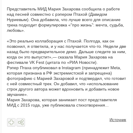
Представитель МИД Мария Захарова сообщила о работе
над песней совместно с рэпером Птахой (Давидом
Нуриевым). Она добавила, что лучше всего для описание
трека подходит формулировка «"про жизнь": мечта, судьба,
любовь».
«Это реально коллаборация с Птахой. Полгода, как он
позвонил, я ответила, и у нас получается что-то. Недели две
назад было предварительное демо. Дальше следите за ним,
когда он это выпустит»,— сказала Мария Захарова на
фестивале VK Fest (цитата по «РИА Новости).
Рэпер Птаха опубликовал в Instagram (принадлежит Meta,
которая признана в РФ экстремистской и запрещена)
фотографию с Марией Захаровой и подтвердил, что готовит
с ней совместный трек. Он добавил, что «использование
строк другого автора может вдохновить и добавить новое
звучание».
Мария Захарова, которая занимает пост представителя
МИД с 2015 года, уже публиковала стихотворения...
Источник