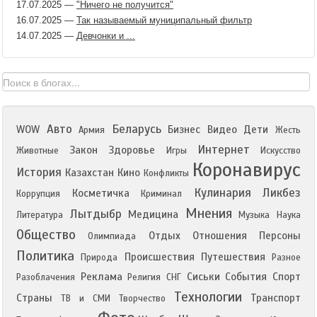
17.07.2025
—
"Ничего не получится"
16.07.2025
—
Так называемый муниципальный фильтр
14.07.2025
—
Девчонки и ...
Авто
Беларусь
WOW
Бизнес
Видео
Дети
Армия
Жесть
Интернет
Закон
Здоровье
Животные
Игры
Искусство
Коронавирус
История
Казахстан
Кино
Конфликты
Кулинария
Ликбез
Косметичка
Коррупция
Криминал
Мнения
Лытдыбр
Медицина
Литература
Музыка
Наука
Общество
Отдых
Отношения
Персоны
Олимпиада
Политика
Происшествия
Путешествия
Природа
Разное
Реклама
Сиськи
События
Спорт
Разоблачения
Религия
СНГ
Технологии
Страны
Транспорт
ТВ и СМИ
Творчество