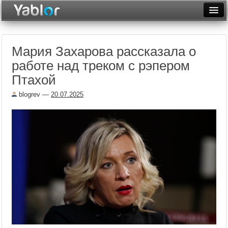
Разместить статью
Войти
Мария Захарова рассказала о
Неделя
работе над треком с рэпером
Месяц
Птахой
Рейтинги
blogrev
—
20.07.2025
Архив
Фототоп
Видеотоп