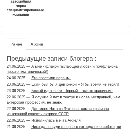
автомобиля
через
специализированные
компании
Ранее
Архив
Предыдущие записи блогера :
24.06.2025
—
А мне - флакон пылающей любви и полфлакона
просто платонической!)
24.06.2025
—
Его повесили первым.
23.06.2025
—
Если был бы я девчонкой – Я бы время не терял!
23.06.2025
—
Белый идет всем. Черный - только красивым.
22.06.2025
—
Я служил 9 лет в театре и более бесправной, чем
актерская профессия, не знаю.
22.06.2025
—
Для меня Наташа Фатеева- самая красивая,
изысканной красоты актриса СССР.
22.06.2025
—
Исполнилась мечта Анхеля
21.06.2025
—
Никогда не суди с первого взгляда ни о собаке, ни