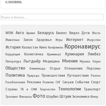
о человеке.
Авто
Беларусь
WOW
Бизнес
Видео
Дети
Армия
Жесть
Интернет
Закон
Здоровье
Животные
Игры
Искусство
Коронавирус
История
Казахстан
Кино
Конфликты
Кулинария
Ликбез
Косметичка
Коррупция
Криминал
Мнения
Лытдыбр
Медицина
Литература
Музыка
Наука
Общество
Отдых
Отношения
Персоны
Олимпиада
Политика
Происшествия
Путешествия
Природа
Разное
Реклама
Сиськи
События
Спорт
Разоблачения
Религия
СНГ
Технологии
Страны
Транспорт
ТВ и СМИ
Творчество
Фото
Штуки
Шоубиз
Экономика
Троллинг
Финансы
Юмор