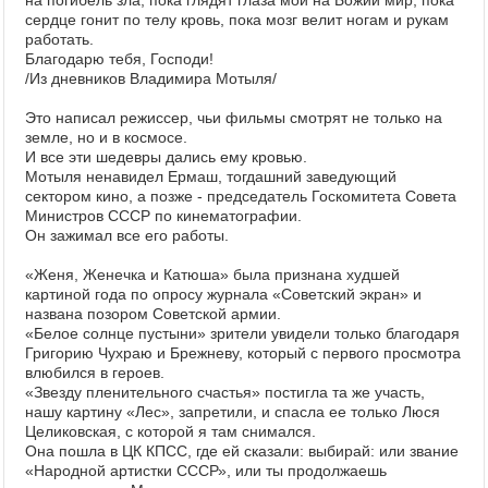
на погибель зла, пока глядят глаза мои на Божий мир, пока
сердце гонит по телу кровь, пока мозг велит ногам и рукам
работать.
Благодарю тебя, Господи!
/Из дневников Владимира Мотыля/
Это написал режиссер, чьи фильмы смотрят не только на
земле, но и в космосе.
И все эти шедевры дались ему кровью.
Мотыля ненавидел Ермаш, тогдашний заведующий
сектором кино, а позже - председатель Госкомитета Совета
Министров СССР по кинематографии.
Он зажимал все его работы.
«Женя, Женечка и Катюша» была признана худшей
картиной года по опросу журнала «Советский экран» и
названа позором Советской армии.
«Белое солнце пустыни» зрители увидели только благодаря
Григорию Чухраю и Брежневу, который с первого просмотра
влюбился в героев.
«Звезду пленительного счастья» постигла та же участь,
нашу картину «Лес», запретили, и спасла ее только Люся
Целиковская, с которой я там снимался.
Она пошла в ЦК КПСС, где ей сказали: выбирай: или звание
«Народной артистки СССР», или ты продолжаешь