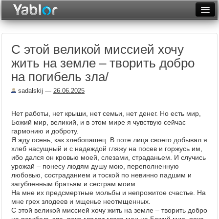
Разместить статью
Войти
С этой великой миссией хочу
Неделя
жить на земле – творить добро
Месяц
на погибель зла/
Рейтинги
sadalskij
—
26.06.2025
Архив
Нет работы, нет крыши, нет семьи, нет денег. Но есть мир,
Божий мир, великий, и в этом мире я чувствую сейчас
Фототоп
гармонию и доброту.
Я жду осень, как хлебопашец. В поте лица своего добывал я
Видеотоп
хлеб насущный и с надеждой гляжу на посев и горжусь им,
ибо дался он кровью моей, слезами, страданьем. И случись
урожай – понесу людям душу мою, переполненную
любовью, состраданием и тоской по невинно падшим и
загубленным братьям и сестрам моим.
На мне их предсмертные мольбы и непрожитое счастье. На
мне грех злодеев и мщенье неотмщенных.
С этой великой миссией хочу жить на земле – творить добро