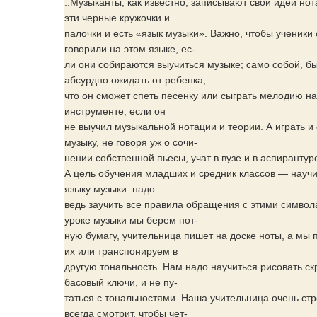
..Музыканты, как известно, записывают свои идеи нот
эти черные кружочки и
палочки и есть «язык музыки». Важно, чтобы ученики
говорили на этом языке, ес-
ли они собираются выучиться музыке; само собой, б
абсурдно ожидать от ребенка,
что он сможет спеть песенку или сыграть мелодию на
инструменте, если он
не выучил музыкальной нотации и теории. А играть и
музыку, не говоря уж о сочи-
нении собственной пьесы, учат в вузе и в аспирантур
А цель обучения младших и средник классов — научи
языку музыки: надо
ведь заучить все правила обращения с этими символ
уроке музыки мы берем нот-
ную бумагу, учительница пишет на доске ноты, а мы
их или транспонируем в
другую тональность. Нам надо научиться рисовать с
басовый ключи, и не пу-
таться с тональностями. Наша учительница очень стр
всегда смотрит, чтобы чет-