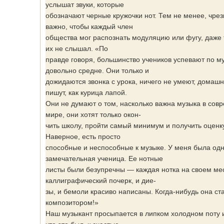
услышат звуки, которые
обозначают черные кружочки нот. Тем не менее, чре
важно, чтобы каждый член
общества мог распознать модуляцию или фугу, даже т
их не слышал. «По
правде говоря, большинство учеников успевают по м
довольно средне. Они только и
дожидаются звонка с урока, ничего не умеют, домаш
пишут, как курица лапой.
Они не думают о том, насколько важна музыка в сов
мире, они хотят только окон-
чить школу, пройти самый минимум и получить оценку 
Наверное, есть просто
способные и неспособные к музыке. У меня была од
замечательная ученица. Ее нотные
листы были безупречны — каждая нотка на своем мес
каллиграфический почерк, и дие-
зы, и бемоли красиво написаны. Когда-нибудь она ст
композитором!»
Наш музыкант просыпается в липком холодном поту 