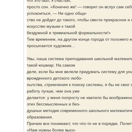
что это был, к счастью,
просто сон. «Конечно же! — говорит он вслух сам себ
успокоиться, — Ни одно обще-
ство не дойдет до такого, чтобы свести прекрасное 
искусство музыки к такой
бездумной и тривиальной формальности!»
Тем временем, на другом конце города от похожего 
просыпается художник…
Увы, наша система преподавания школьной математ
такой кошмар. На самом
деле, если бы мне велели придумать систему для ун
врожденного детского любо-
пытства, стремления к поиску системы, я бы не смог 
работу лучше, чем она уже
делается: у меня попросту не хватило бы воображен
этих бессмысленных и без-
душных методик современного школьного математич
образования.
Причем все понимают, что что-то не в порядке. Полит
«Нам нужны более высо-