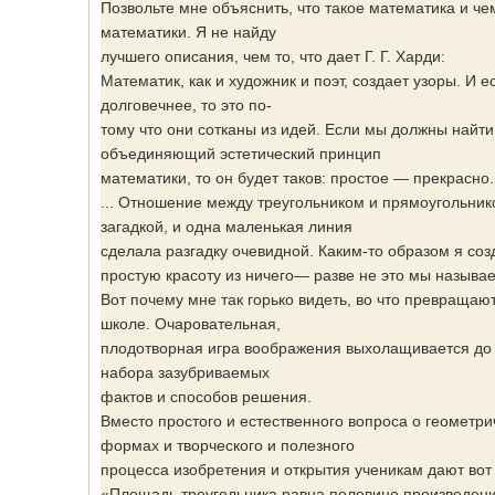
Позвольте мне объяснить, что такое математика и ч
математики. Я не найду
лучшего описания, чем то, что дает Г. Г. Харди:
Математик, как и художник и поэт, создает узоры. И е
долговечнее, то это по-
тому что они сотканы из идей. Если мы должны найти
объединяющий эстетический принцип
математики, то он будет таков: простое — прекрасно.
... Отношение между треугольником и прямоугольни
загадкой, и одна маленькая линия
сделала разгадку очевидной. Каким-то образом я соз
простую красоту из ничего— разве не это мы называ
Вот почему мне так горько видеть, во что превращаю
школе. Очаровательная,
плодотворная игра воображения выхолащивается до 
набора зазубриваемых
фактов и способов решения.
Вместо простого и естественного вопроса о геометри
формах и творческого и полезного
процесса изобретения и открытия ученикам дают вот
«Площадь треугольника равна половине произведени