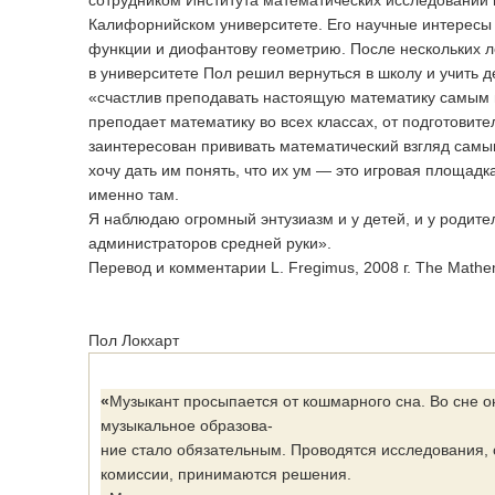
сотрудником Института математических исследований 
Калифорнийском университете. Его научные интерес
функции и диофантову геометрию. После нескольких 
в университете Пол решил вернуться в школу и учить де
«счастлив преподавать настоящую математику самым
преподает математику во всех классах, от подготовител
заинтересован прививать математический взгляд самы
хочу дать им понять, что их ум — это игровая площадк
именно там.
Я наблюдаю огромный энтузиазм и у детей, и у родите
администраторов средней руки».
Перевод и комментарии L. Fregimus, 2008 г. The Mathema
Пол Локхарт
«
Музыкант просыпается от кошмарного сна. Во сне он
музыкальное образова-
ние стало обязательным. Проводятся исследования,
комиссии, принимаются решения.