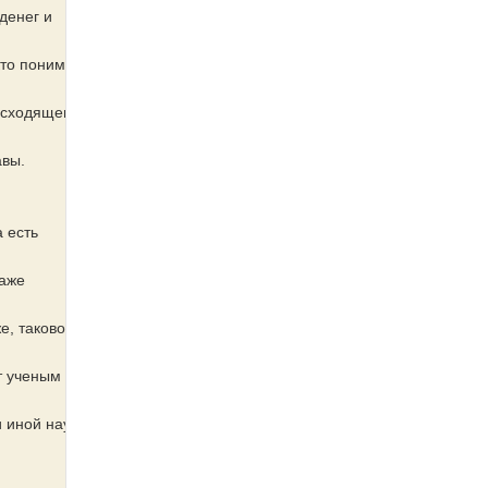
денег и
кто понимает,
исходящем. Я
авы.
 есть
даже
, таково, что
т ученым
и иной научной