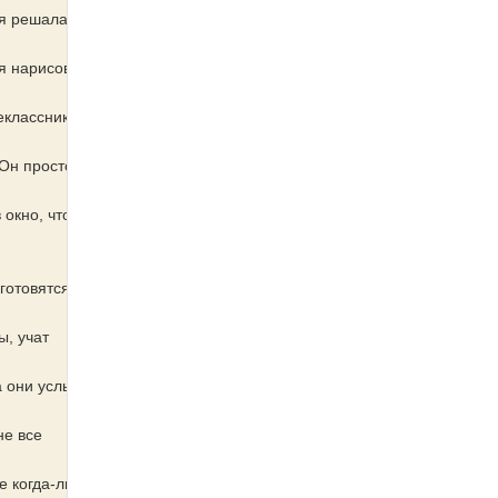
я решала
 я нарисовала
екласснику
Он просто не
 окно, что-то
готовятся к
, учат
а они услышат
не все
е когда-либо