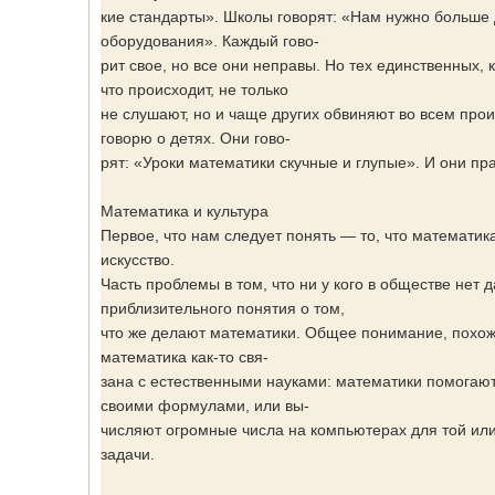
кие стандарты». Школы говорят: «Нам нужно больше 
оборудования». Каждый гово-
рит свое, но все они неправы. Но тех единственных, 
что происходит, не только
не слушают, но и чаще других обвиняют во всем про
говорю о детях. Они гово-
рят: «Уроки математики скучные и глупые». И они пр
Математика и культура
Первое, что нам следует понять — то, что математика
искусство.
Часть проблемы в том, что ни у кого в обществе нет 
приблизительного понятия о том,
что же делают математики. Общее понимание, похоже
математика как-то свя-
зана с естественными науками: математики помогаю
своими формулами, или вы-
числяют огромные числа на компьютерах для той ил
задачи.