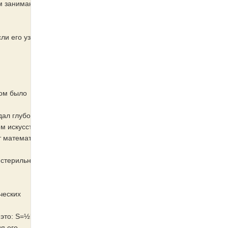
ем занимаются
сли его узоры
ком было
дал глубокую и
ем искусством?
т математику в
стерильного
ческих
 это: S=½bh
я его