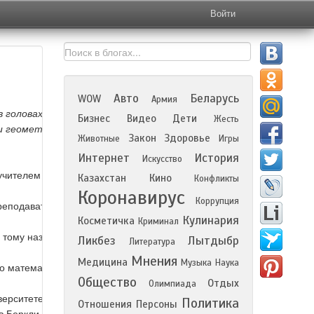
Войти
Авто
Беларусь
WOW
Армия
в головах
Бизнес
Видео
Дети
Жесть
и геометрических чертежах,
Закон
Здоровье
Животные
Игры
Интернет
История
Искусство
учителем математики в школе
Казахстан
Кино
Конфликты
Коронавирус
Коррупция
преподавателей математики,
Кулинария
Косметичка
Криминал
тому назад, я сразу решил,
Ликбез
Лытдыбр
Литература
Мнения
Медицина
Музыка
Наука
го математического
Общество
Отдых
Олимпиада
верситете Коламбия, был
Политика
Отношения
Персоны