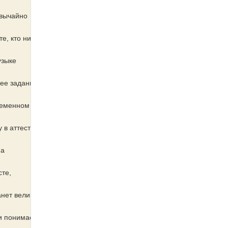
звычайно
е, кто никогда
узыке
нее задание
ременном
в аттестат.
на
те,
анет великим
и понимает,