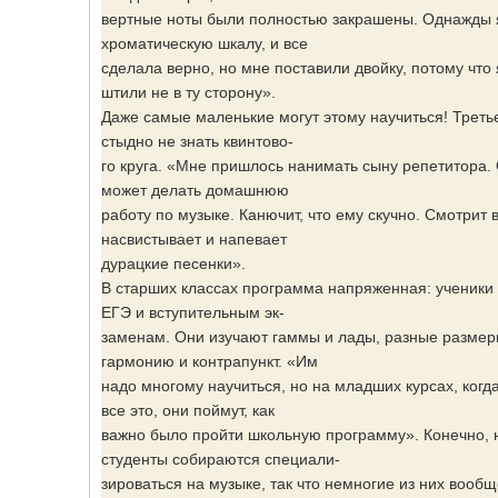
вертные ноты были полностью закрашены. Однажды 
хроматическую шкалу, и все
сделала верно, но мне поставили двойку, потому что
штили не в ту сторону».
Даже самые маленькие могут этому научиться! Треть
стыдно не знать квинтово-
го круга. «Мне пришлось нанимать сыну репетитора. 
может делать домашнюю
работу по музыке. Канючит, что ему скучно. Смотрит в
насвистывает и напевает
дурацкие песенки».
В старших классах программа напряженная: ученики 
ЕГЭ и вступительным эк-
заменам. Они изучают гаммы и лады, разные размеры
гармонию и контрапункт. «Им
надо многому научиться, но на младших курсах, когд
все это, они поймут, как
важно было пройти школьную программу». Конечно, 
студенты собираются специали-
зироваться на музыке, так что немногие из них вообщ