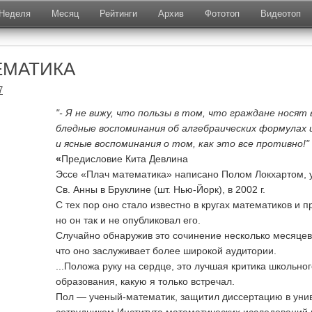
Неделя
Месяц
Рейтинги
Архив
Фототоп
Видеотоп
ЕМАТИКА
7
"- Я не вижу, что пользы в том, что граждане носят 
бледные воспоминания об алгебраических формулах 
и ясные воспоминания о том, как это все противно!"
«
Предисловие Кита Девлина
Эссе «Плач математика» написано Полом Локхартом, 
Св. Анны в Бруклине (шт. Нью-Йорк), в 2002 г.
С тех пор оно стало известно в кругах математиков и 
но он так и не опубликовал его.
Случайно обнаружив это сочинение несколько месяцев 
что оно заслуживает более широкой аудитории.
...Положа руку на сердце, это лучшая критика школьно
образования, какую я только встречал.
Пол — ученый-математик, защитил диссертацию в уни