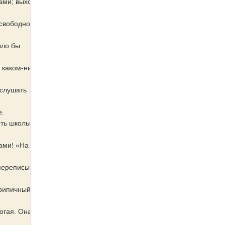
ами; выходит,
 свободно
ыло бы
 каком-нибудь
 слушать
е.
ть школьников
ами! «На
 переписываем
крипичный и
огая. Она