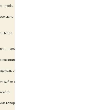
е, чтобы
и осмысленное
кошмара
ики — именно
ичтожения
сделать эту
ия дойти до
еского
ики говорят: