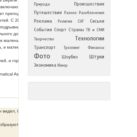
в Беркли и профессором в
Происшествия
Природа
ы включают автоморфные
Путешествия
Разное
Разоблачения
лет преподавания математики
тей. C 2000 г. по его словам,
Реклама
Сиськи
Религия
СНГ
 подрывным образом». Он
События
Спорт
Страны
ТВ и СМИ
ьного до 12-го, и особенно
Технологии
Творчество
м маленьким ученикам: «Я
а, и математика случается
Транспорт
Троллинг
Финансы
Фото
Штуки
Шоубиз
лей, и гораздо меньший у
Экономика
Юмор
tical Association of America
 видел, будто
 образуются