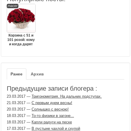
macer
Корзина с 51 и
101 розой: кому
и когда дарят
Ранее
Архив
Предыдущие записи блогера :
23.03.2017
—
Тригонометрия. На дальних подступах.
21.03.2017
—
С первым днем весны!
20.03.2017
—
Солнышко с весною!
18.03.2017
—
То-то физики в загоне...
18.03.2017
—
Капли радуги на песке
17.03.2017
—
В пустыне чахлой и скупой