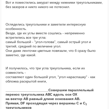
Вот и поместились аккурат между нижними треугольниками,
без зазоров и никто никого не потеснил.
Огляделись треугольники и заметили интересную
особенность.
Везде, где их углы вместе сошлись - непременно
встретились все три угла:
самый большой - "угол-голова", самый острый угол и
третий, средний по величине угол.
Они даже ленточки цветные повязали, что б сразу было
заметно, где какой.
И получилось, что три угла треугольника, если их
совместить -
составляют один большой угол, "угол нараспашку" - как
обложка раскрытой книги,
______________________
Совершим параллельный
перенос треугольника АВС вдоль оси ОХ
на вектор
АВ
равный длине основания АВ.
Прямая, DF проходящая через вершины С и С
1
треугольников