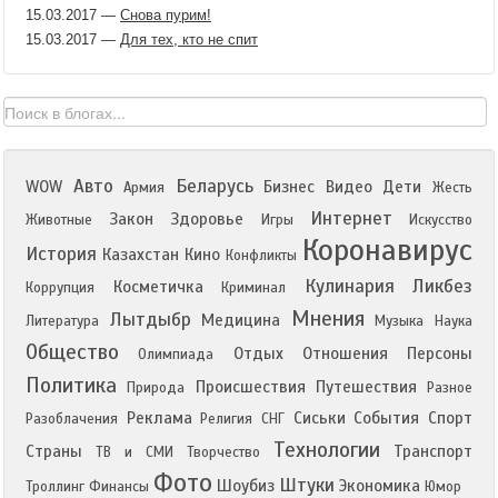
15.03.2017
—
Снова пурим!
15.03.2017
—
Для тех, кто не спит
Авто
Беларусь
WOW
Бизнес
Видео
Дети
Армия
Жесть
Интернет
Закон
Здоровье
Животные
Игры
Искусство
Коронавирус
История
Казахстан
Кино
Конфликты
Кулинария
Ликбез
Косметичка
Коррупция
Криминал
Мнения
Лытдыбр
Медицина
Литература
Музыка
Наука
Общество
Отдых
Отношения
Персоны
Олимпиада
Политика
Происшествия
Путешествия
Природа
Разное
Реклама
Сиськи
События
Спорт
Разоблачения
Религия
СНГ
Технологии
Страны
Транспорт
ТВ и СМИ
Творчество
Фото
Штуки
Шоубиз
Экономика
Троллинг
Финансы
Юмор