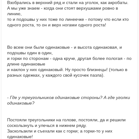
Взобрались в верхний ряд и стали на уголок, как акробаты.
А мы уже знаем - когда они стоят верхушками ровно в
линию,
то и подошвы у них тоже по линеечке - потому что если кто
одного роста, то он и верх ногами одного роста!
Во всем они были одинаковые - и высота одинаковая, и
подошвы один в один,
и горки по сторонам - одна круче, другая более пологая - по
длине одинаковые
и наклон у них одинаковый. Ну просто близнецы!
(только в
разных одежках, у каждого свой кусочек пазла)
.
- Где у треугольников одинаковые стороны? А где уголки
одинаковые?
Постояли треугольники на голове, постояли, да и решили
соскользнуть и улечься в нижнем ряду.
Заскользили и съехали как с горки; а горки-то у них
одинаковые!