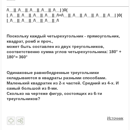
_____________________________________________________
/\__||_/\__||_/\__||_/\__||_/\__| )0(
|_/\__||_/\__||_/\__||_/\__||_/\=/\__||_/\__||_/\__||_/\__||_/\__| )0(
|_/\__||_/\__||_/\__||_/\__||_/\
Поскольку каждый четырехугольник - прямоугольник,
квадрат, ромб и проч.,
может быть составлен из двух треугольников,
соответственно сумма углов четырехугольника: 180° +
180°= 360°
Одинаковые равнобедренные треугольники
складываются в квадраты разными способами.
Маленький квадратик из 2-х частей. Средний из 4-х. И
самый большой из 8-ми.
Сколько на чертеже фигур, состоящих из 6-ти
треугольников?
Источник