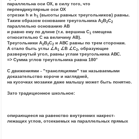
параллельна оси ОХ, в силу того, что
перпендикулярные оси ОХ
отрезки h и h
(высоты равных треугольников) равны.
1
Таким образом основание треугольника А
В
С
2
2
2
параллельно основанию АВ
и равно ему по длине (т.к. вершина С
смещена
1
относительно С на величину АВ).
Треугольники А
В
С
и АВС равны по трем сторонам.
2
2
2
А стало быть углы ∠А
∠В ∠С
, образующие
1
2
развернутый угол, равны углам треугольника АВС.
=> Сумма углов треугольника равна 180°
С движениями - "трансляциями" так называемыми
доказательство короче и наглядней,
на кусочках мозаики даже малышу может быть понятно.
Зато традиционное школьное:
опирающееся на равенство внутренних накрест-
лежащих углов, отсекаемых на параллельных прямых