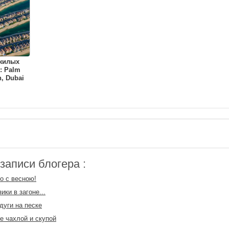
 жилых
: Palm
, Dubai
аписи блогера :
о с весною!
ики в загоне...
дуги на песке
е чахлой и скупой