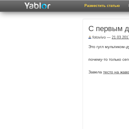
Разместить статью
С первым д
fotovivo
—
21.03.201
Это гугл мультиком-
почему-то только се
Завела
тесто на жав