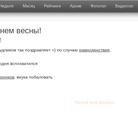
Неделя
Месяц
Рейтинги
Архив
Фототоп
Видеотоп
нем весны!
7
дудликом так поздравляет =) по случаю
равноденствия
,
годня вспохватился
оронков
, внука побаловать :
Яркой вам весны!