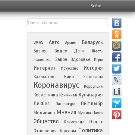
Войти
Авто
Беларусь
WOW
Армия
Бизнес
Видео
Дети
Жесть
Закон
Здоровье
Животные
Игры
Интернет
История
Искусство
Казахстан
Кино
Конфликты
Коронавирус
Коррупция
Кулинария
Косметичка
Криминал
Ликбез
Лытдыбр
Литература
Мнения
Медицина
Музыка
Наука
Общество
Отдых
Олимпиада
Политика
Отношения
Персоны