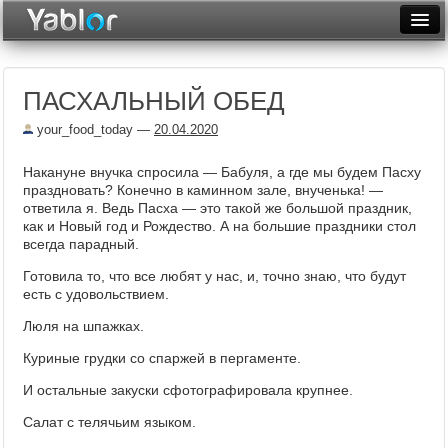
Разместить статью
Войти
ПАСХАЛЬНЫЙ ОБЕД
Неделя
your_food_today
—
20.04.2020
Месяц
Накануне внучка спросила — Бабуля, а где мы будем Пасху
Рейтинги
праздновать? Конечно в каминном зале, внученька! —
ответила я. Ведь Пасха — это такой же большой праздник,
Архив
как и Новый год и Рождество. А на большие праздники стол
всегда парадный.
Фототоп
Готовила то, что все любят у нас, и, точно знаю, что будут
есть с удовольствием.
Видеотоп
Люля на шпажках.
Куриные грудки со спаржей в пергаменте.
И остальные закуски сфотографировала крупнее.
Салат с телячьим языком.