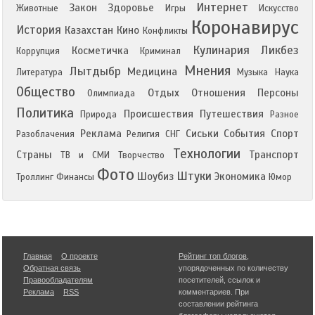
Интернет
Закон
Здоровье
Животные
Игры
Искусство
Коронавирус
История
Казахстан
Кино
Конфликты
Кулинария
Ликбез
Косметичка
Коррупция
Криминал
Мнения
Лытдыбр
Медицина
Литература
Музыка
Наука
Общество
Отдых
Отношения
Персоны
Олимпиада
Политика
Происшествия
Путешествия
Природа
Разное
Реклама
Сиськи
События
Спорт
Разоблачения
Религия
СНГ
Технологии
Страны
Транспорт
ТВ и СМИ
Творчество
Фото
Штуки
Шоубиз
Экономика
Троллинг
Финансы
Юмор
Главная
О проекте
Рейтинг топ блогов
,
Обратная связь
упорядоченных по количеству
Правообладателям
посетителей, ссылок и
Реклама
RSS
комментариев. При
составлении рейтинга