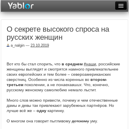
Разместить статью
Войти
О секрете высокого спроса на
Неделя
русских женщин
Месяц
a_nalgin
—
23.10.2019
Рейтинги
Архив
Вот кто бы стал спорить, что
в среднем
#наши
, российские
женщины выглядят и смотрятся намного привлекательнее
своих европейских и тем более – североамериканских
Фототоп
сверстниц. Особенно из числа коренных во
втором-
третьем
поколении, а не
понаехавших
. Что, конечно,
Видеотоп
русскому женскому самолюбию немало льстит.
Много слов можно привести, почему и чем отечественные
дамы и девы так привлекают зарубежных партнёров. Но
лучше всё же –
одну
картинку.
О многом она говорит пытливому
детскому
уму.