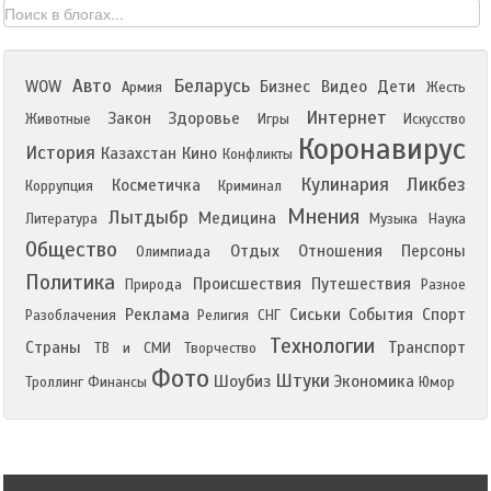
Авто
Беларусь
WOW
Бизнес
Видео
Дети
Армия
Жесть
Интернет
Закон
Здоровье
Животные
Игры
Искусство
Коронавирус
История
Казахстан
Кино
Конфликты
Кулинария
Ликбез
Косметичка
Коррупция
Криминал
Мнения
Лытдыбр
Медицина
Литература
Музыка
Наука
Общество
Отдых
Отношения
Персоны
Олимпиада
Политика
Происшествия
Путешествия
Природа
Разное
Реклама
Сиськи
События
Спорт
Разоблачения
Религия
СНГ
Технологии
Страны
Транспорт
ТВ и СМИ
Творчество
Фото
Штуки
Шоубиз
Экономика
Троллинг
Финансы
Юмор