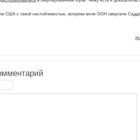
дислоцировались
в оккупированный Ирак. Чему есть и доказательст
чем США с такой настойчивостью, вопреки воле ООН свергали Садд
Ис
омментарий