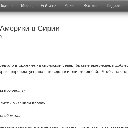
Неделя
Месяц
Рейтинги
Архив
Фототоп
Видеотоп
 Америки в Сирии
9
турецкого вторжения на сирийский север, бравые американцы добле
орые, впрочем, уверяют, что сделали они это ещё
до
. Чтобы не ого
ты и
клеветы
!
листы выяснили правду.
не
сбежали
.