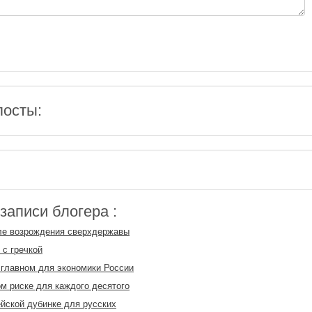
посты:
аписи блогера :
ле возрождения сверхдержавы
 с гречкой
главном для экономики России
м риске для каждого десятого
йской дубинке для русских