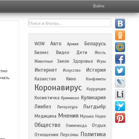
Войти
Авто
Беларусь
WOW
Армия
Бизнес
Видео
Дети
Жесть
Закон
Здоровье
Животные
Игры
Интернет
История
Искусство
стно
рчать
Казахстан
Кино
Конфликты
Коронавирус
Коррупция
Кулинария
Косметичка
Криминал
Ликбез
Лытдыбр
Литература
Мнения
Медицина
Музыка
Наука
Общество
Отдых
Олимпиада
Политика
Отношения
Персоны