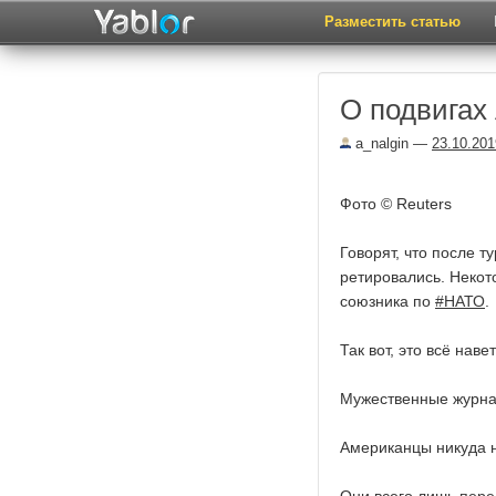
Разместить статью
О подвигах
a_nalgin
—
23.10.201
Фото © Reuters
Говорят, что после 
ретировались. Некот
союзника по
#НАТО
.
Так вот, это всё наве
Мужественные журна
Американцы никуда 