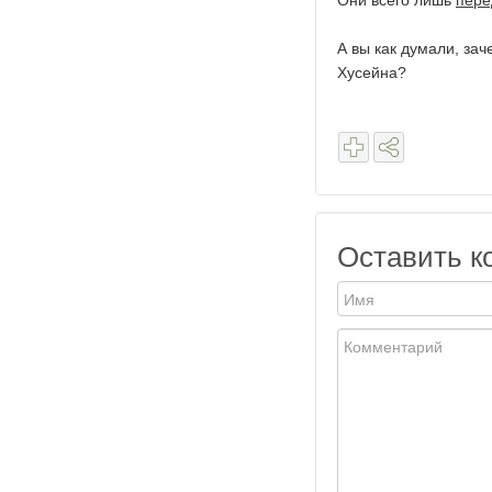
Они всего лишь
пере
А вы как думали, за
Хусейна?
Оставить к