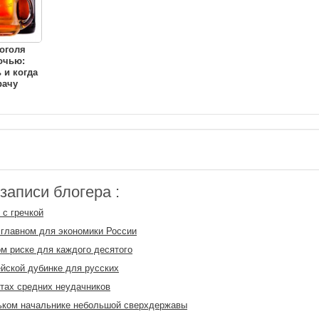
оголя
очью:
 и когда
рачу
аписи блогера :
 с гречкой
главном для экономики России
м риске для каждого десятого
йской дубинке для русских
тах средних неудачников
ьком начальнике небольшой сверхдержавы