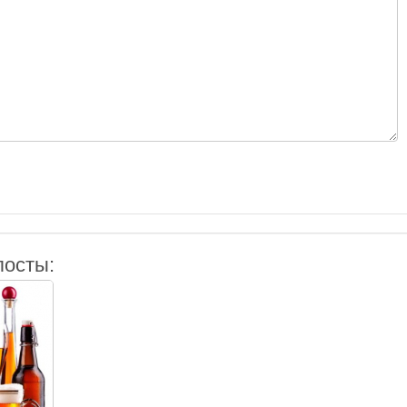
посты: