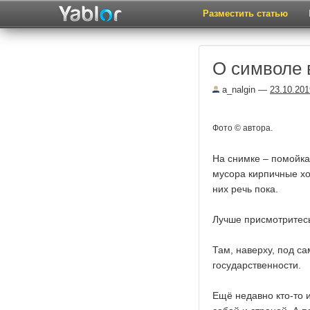
Разместить статью
О символе 
a_nalgin
—
23.10.201
Фото © автора.
На снимке – помойка
мусора кирпичные х
них речь пока.
Лучше присмотритесь
Там, наверху, под с
государственности.
Ещё недавно кто-то и