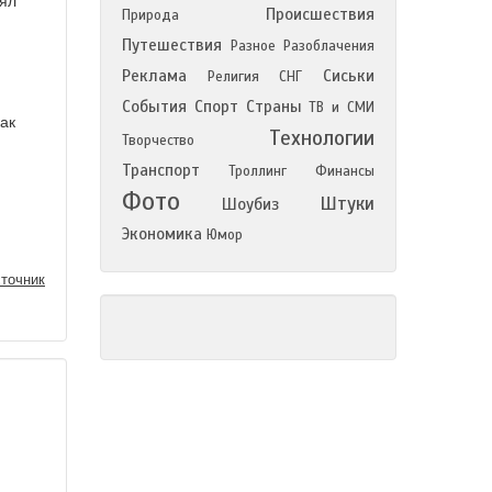
нял
Происшествия
Природа
Путешествия
Разное
Разоблачения
Реклама
Сиськи
Религия
СНГ
События
Спорт
Страны
ТВ и СМИ
ак
Технологии
Творчество
Транспорт
Троллинг
Финансы
Фото
Штуки
Шоубиз
Экономика
Юмор
точник