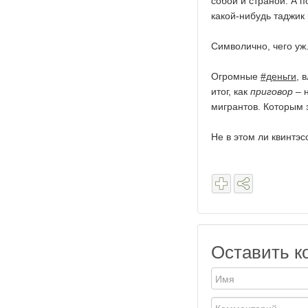
собой и страной. А 
какой-нибудь таджик 
Символично, чего уж
Огромные
#деньги
, 
итог, как
приговор
– 
мигрантов. Которым 
Не в этом ли квинтэ
Оставить к