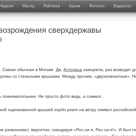
Неделя
Месяц
Рейтинги
Архив
Фототоп
Видеотоп
возрождения сверхдержавы
9
. Самая обычная в Москве. Да,
#столица
зажирела
, раз возводит д
оромы со стальными крышами. Между прочим, «двухкомнатные». Но
 повнимательнее. Не просто фото ведь, а
символ
…
амой оцинкованной крышей
гордо реет
на ветру символ российской
м размахивал, вероятно, скандируя «Рос-си-я, Рос-си-я!». И был г