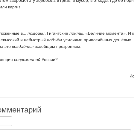
потом забросил эту
гордость
в грязь, в мусор, в отходы. Где её под
или киргиз.
.
вложенные в...
помойки
. Гигантские
понты
. «Величие момента». И к
невысокий и небыстрый
подъём
усилиями привлечённых дешёвых
за это
воздаётся
всеобщим презрением.
ссенция
современной
России?
Ис
омментарий