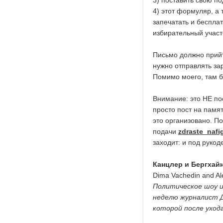
3) поставить свою п
4) этот формуляр, а 
запечатать и беспла
избирательный участ
Письмо должно прийт
нужно отправлять за
Помимо моего, там бы
Внимание: это НЕ по
просто пост на памят
это организовано. П
подачи
zdraste_nafi
заходит: и под рукод
Канцлер и Бергхай
Dima Vachedin and Al
Политическое шоу и
неделю журналист Д
которой после уход