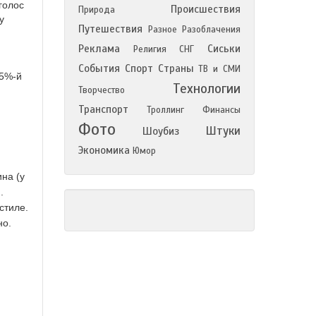
голос
Происшествия
Природа
у
Путешествия
Разное
Разоблачения
Реклама
Сиськи
Религия
СНГ
События
Спорт
Страны
ТВ и СМИ
 5%-й
Технологии
Творчество
я
Транспорт
Троллинг
Финансы
Фото
Штуки
Шоубиз
Экономика
Юмор
на (у
.
стиле.
но.