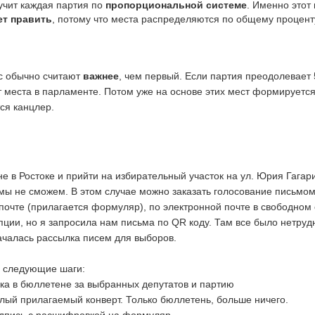
учит каждая партия по
пропорциональной системе
. Именно этот 
ет править
, потому что места распределяются по общему процент
с обычно считают
важнее
, чем первый. Если партия преодолевает
т места в парламенте. Потом уже на основе этих мест формируетс
ся канцлер.
е в Ростоке и прийти на избирательный участок на ул. Юрия Гагари
мы не сможем. В этом случае можно заказать голосование письмом
почте (прилагается формуляр), по электронной почте в свободном 
пции, но я запросила нам письма по QR коду. Там все было нетруд
чалась рассылка писем для выборов.
ь следующие шаги:
тика в бюллетене за выбранных депутатов и партию
белый прилагаемый конверт. Только бюллетень, больше ничего.