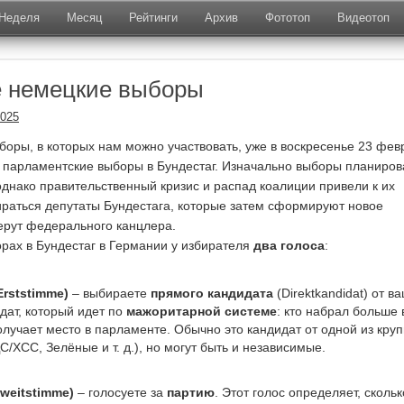
Неделя
Месяц
Рейтинги
Архив
Фототоп
Видеотоп
е немецкие выборы
2025
оры, в которых нам можно участвовать, уже в воскресенье 23 фев
 парламентские выборы в Бундестаг. Изначально выборы планиров
 однако правительственный кризис и распад коалиции привели к их
ираться депутаты Бундестага, которые затем сформируют новое
ерут федерального канцлера.
рах в Бундестаг в Германии у избирателя
два голоса
:
rststimme)
– выбираете
прямого кандидата
(Direktkandidat) от в
идат, который идет по
мажоритарной системе
: кто набрал больше 
получает место в парламенте. Обычно это кандидат от одной из кру
С/ХСС, Зелёные и т. д.), но могут быть и независимые.
weitstimme)
– голосуете за
партию
. Этот голос определяет, сколь