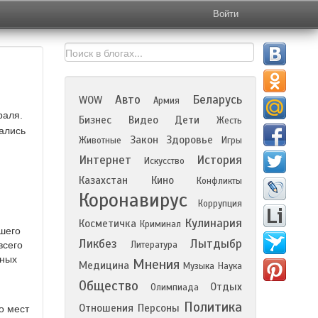
Войти
Авто
Беларусь
WOW
Армия
раля.
Бизнес
Видео
Дети
Жесть
ались
Закон
Здоровье
Животные
Игры
Интернет
История
Искусство
Казахстан
Кино
Конфликты
Коронавирус
Коррупция
Кулинария
Косметичка
Криминал
ашего
Ликбез
Лытдыбр
всего
Литература
пных
Мнения
Медицина
Музыка
Наука
Общество
Отдых
Олимпиада
Политика
Отношения
Персоны
ко мест