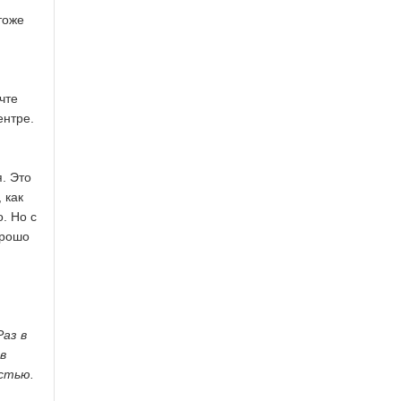
тоже
чте
ентре.
. Это
 как
. Но с
орошо
аз в
в
стью.