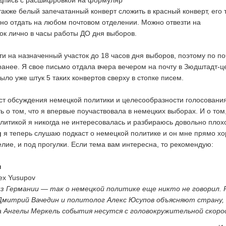
одпись с расшифровкой на формуляр
также белый запечатанный конверт сложить в красный конверт, его 
тно отдать на любом почтовом отделении. Можно отвезти на
ок лично в часы работы ДО дня выборов.
и на назначенный участок до 18 часов дня выборов, поэтому по по
ранее. Я свое письмо отдала вчера вечером на почту в Зюдштадт-ц
ло уже штук 5 таких конвертов сверху в стопке писем.
ст обсуждения немецкой политики и целесообразности голосования
ь о том, что я впервые поучаствовала в немецких выборах. И о том,
олитикой я никогда не интересовалась и разбираюсь довольно плохо
g
я теперь слушаю подкаст о немецкой политике и он мне прямо х
елие, и под прогулки. Если тема вам интересна, то рекомендую:
н
ex Yusupov
з Германии — так о немецкой политике еще никто не говорил. Р
митрий Вачедин и политолог Алекс Юсупов объясняют страну, 
а Ангелы Меркель события несутся с головокружительной скоро