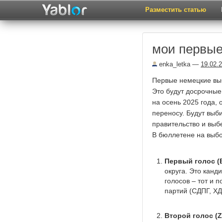
Разместить статью
мои первы
enka_letka
—
19.02.
Первые немецкие выб
Это будут досрочные
на осень 2025 года,
переносу. Будут выб
правительство и выб
В бюллетене на выбо
Первый голос (E
округа. Это канд
голосов – тот и 
партий (СДПГ, ХД
Второй голос (Z