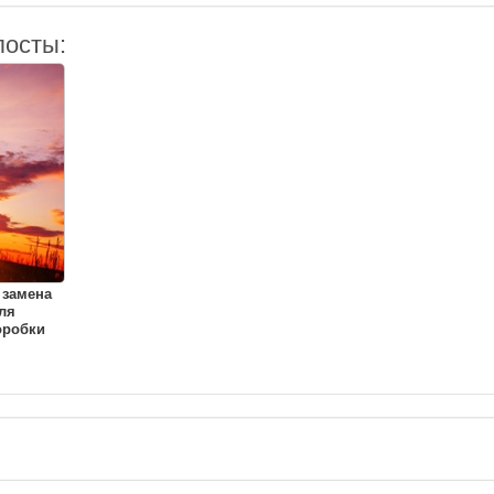
посты:
 замена
ля
оробки