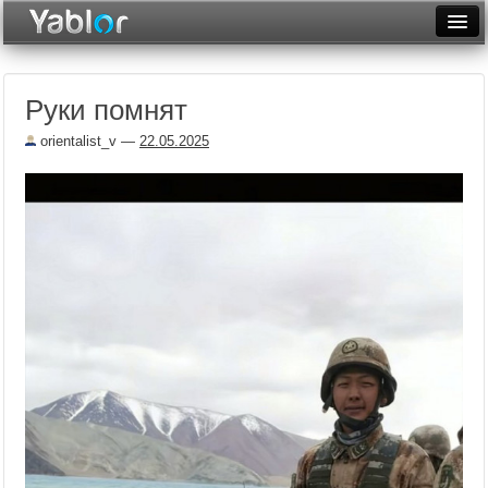
Разместить статью
Войти
Руки помнят
Неделя
orientalist_v
—
22.05.2025
Месяц
Рейтинги
Архив
Фототоп
Видеотоп