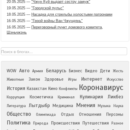
20.05.2025
—
"Чжун Куй выдает сестру замуж"
19.05.2025
—
"Городской пульс"
18.05.2025
—
Насадка для стрельбы холостыми патронами
16.05.2025
—
"Герой войны Ван Чжундянь"
16.05.2025
—
Переговорный пункт домового комитета,
Шэньчжэнь
Авто
Беларусь
WOW
Бизнес
Видео
Дети
Армия
Жесть
Интернет
Закон
Здоровье
Животные
Игры
Искусство
Коронавирус
История
Казахстан
Кино
Конфликты
Кулинария
Ликбез
Косметичка
Коррупция
Криминал
Мнения
Лытдыбр
Медицина
Литература
Музыка
Наука
Общество
Отдых
Отношения
Персоны
Олимпиада
Политика
Происшествия
Путешествия
Природа
Разное