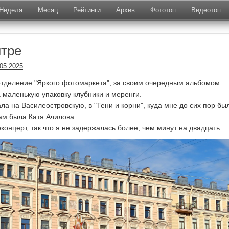
Неделя
Месяц
Рейтинги
Архив
Фототоп
Видеотоп
нтре
.05.2025
 отделение "Яркого фотомаркета", за своим очередным альбомом.
 маленькую упаковку клубники и меренги.
ла на Василеостровскую, в "Тени и корни", куда мне до сих пор бы
там была Катя Ачилова.
онцерт, так что я не задержалась более, чем минут на двадцать.