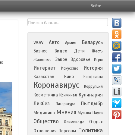
Войти
Авто
Беларусь
WOW
Армия
Бизнес
Видео
Дети
Жесть
Закон
Здоровье
Животные
Игры
ло
Интернет
История
Искусство
Казахстан
Кино
Конфликты
Коронавирус
Коррупция
Кулинария
Косметичка
Криминал
Ликбез
Лытдыбр
Литература
Мнения
Медицина
Музыка
Наука
Общество
Отдых
Олимпиада
Политика
Отношения
Персоны