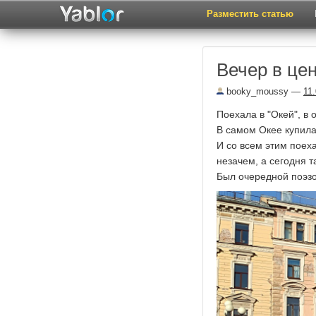
Разместить статью
Вечер в це
booky_moussy
—
11
Поехала в "Окей", в
В самом Окее купила
И со всем этим поеха
незачем, а сегодня 
Был очередной поэзок