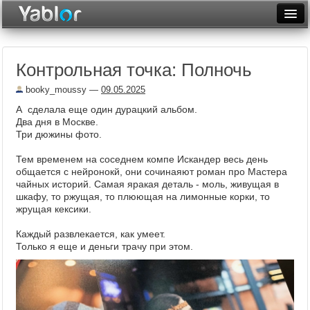
Разместить статью
Войти
Контрольная точка: Полночь
Неделя
booky_moussy
—
09.05.2025
Месяц
А сделала еще один дурацкий альбом.
Два дня в Москве.
Рейтинги
Три дюжины фото.
Архив
Тем временем на соседнем компе Искандер весь день
общается с нейронокй, они сочинаяют роман про Мастера
Фототоп
чайных историй. Самая яракая деталь - моль, живущая в
шкафу, то ржущая, то плюющая на лимонные корки, то
Видеотоп
жрущая кексики.
Каждый развлекается, как умеет.
Только я еще и деньги трачу при этом.