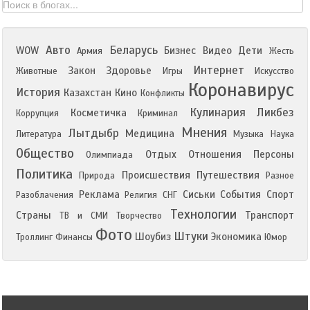
Авто
Беларусь
WOW
Бизнес
Видео
Дети
Армия
Жесть
Интернет
Закон
Здоровье
Животные
Игры
Искусство
Коронавирус
История
Казахстан
Кино
Конфликты
Кулинария
Ликбез
Косметичка
Коррупция
Криминал
Мнения
Лытдыбр
Медицина
Литература
Музыка
Наука
Общество
Отдых
Отношения
Персоны
Олимпиада
Политика
Происшествия
Путешествия
Природа
Разное
Реклама
Сиськи
События
Спорт
Разоблачения
Религия
СНГ
Технологии
Страны
Транспорт
ТВ и СМИ
Творчество
Фото
Штуки
Шоубиз
Экономика
Троллинг
Финансы
Юмор