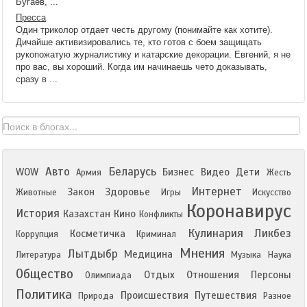
Бугаев, ...
Пресса
Один триколор отдает честь другому (понимайте как хотите).
Дичайше активизировались те, кто готов с боем защищать
рукопожатую журналистику и катарские декорации. Евгений, я не
про вас, вы хороший. Когда им начинаешь чето доказывать,
сразу в ...
Авто
Беларусь
WOW
Бизнес
Видео
Дети
Армия
Жесть
Интернет
Закон
Здоровье
Животные
Игры
Искусство
Коронавирус
История
Казахстан
Кино
Конфликты
Кулинария
Ликбез
Косметичка
Коррупция
Криминал
Мнения
Лытдыбр
Медицина
Литература
Музыка
Наука
Общество
Отдых
Отношения
Персоны
Олимпиада
Политика
Происшествия
Путешествия
Природа
Разное