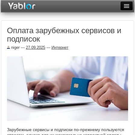
Разместить статью
Войти
Оплата зарубежных сервисов и
Неделя
подписок
Месяц
niger
—
27.09.2025
—
Интернет
Рейтинги
Архив
Фототоп
Видеотоп
Зарубежные сервисы и подписки по-прежнему пользуются