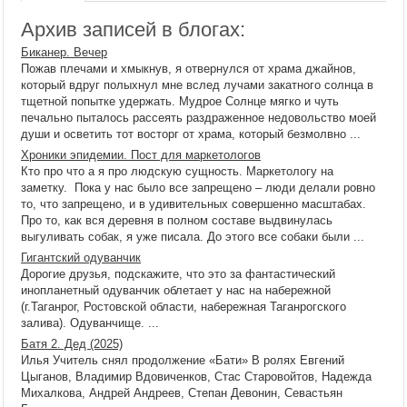
Архив записей в блогах:
Биканер. Вечер
Пожав плечами и хмыкнув, я отвернулся от храма джайнов,
который вдруг полыхнул мне вслед лучами закатного солнца в
тщетной попытке удержать. Мудрое Солнце мягко и чуть
печально пыталось рассеять раздраженное недовольство моей
души и осветить тот восторг от храма, который безмолвно ...
Хроники эпидемии. Пост для маркетологов
Кто про что а я про людскую сущность. Маркетологу на
заметку. Пока у нас было все запрещено – люди делали ровно
то, что запрещено, и в удивительных совершенно масштабах.
Про то, как вся деревня в полном составе выдвинулась
выгуливать собак, я уже писала. До этого все собаки были ...
Гигантский одуванчик
Дорогие друзья, подскажите, что это за фантастический
инопланетный одуванчик облетает у нас на набережной
(г.Таганрог, Ростовской области, набережная Таганрогского
залива). Одуванчище. ...
Батя 2. Дед (2025)
Илья Учитель снял продолжение «Бати» В ролях Евгений
Цыганов, Владимир Вдовиченков, Стас Старовойтов, Надежда
Михалкова, Андрей Андреев, Степан Девонин, Севастьян