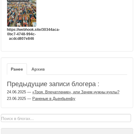
https://webhook.site/30344aca-
0bc7-4748-994c-
acdcd807e846
Ранее
Архив
Предыдущие записи блогера :
24.06.2025
—
«Троя. Впечатление», или Зачем нужны куклы?
23.06.2025
—
Раненые в Дьенбьенфу