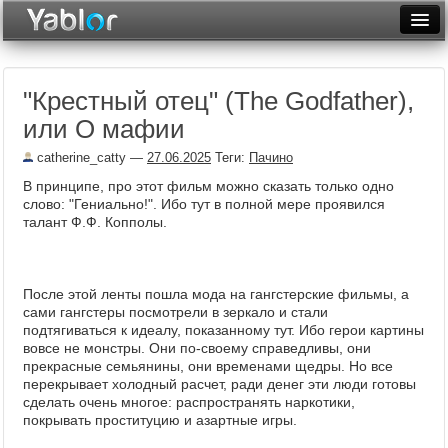
Разместить статью
Войти
"Крестный отец" (The Godfather),
Неделя
или О мафии
Месяц
catherine_catty
—
27.06.2025
Теги:
Пачино
Рейтинги
В принципе, про этот фильм можно сказать только одно
слово: "Гениально!". Ибо тут в полной мере проявился
Архив
талант Ф.Ф. Копполы.
Фототоп
После этой ленты пошла мода на гангстерские фильмы, а
Видеотоп
сами гангстеры посмотрели в зеркало и стали
подтягиваться к идеалу, показанному тут. Ибо герои картины
вовсе не монстры. Они по-своему справедливы, они
прекрасные семьянины, они временами щедры. Но все
перекрывает холодный расчет, ради денег эти люди готовы
сделать очень многое: распространять наркотики,
покрывать проституцию и азартные игры.