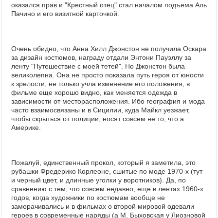
оказался прав и "Крестный отец" стал началом подъема Аль
Пачино и его визитной карточкой.
Очень обидно, что Анна Хилл Джонстон не получила Оскара
за дизайн костюмов, награду отдали Энтони Пауэллу за
ленту "Путешествие с моей тетей". Но Джонстон была
великолепна. Она не просто показала путь героя от юности
к зрелости, не только учла изменение его положения, в
фильме еще хорошо видно, как меняется одежда в
зависимости от месторасположения. Ибо география и мода
часто взаимосвязаны и в Сицилии, куда Майкл уезжает,
чтобы скрыться от полиции, носят совсем не то, что а
Америке.
Пожалуй, единственный прокол, который я заметила, это
рубашки Фредерико Корлеоне, сшитые по моде 1970-х (тут
и черный цвет, и длинные уголки у воротников). Да, по
сравнению с тем, что совсем недавно, еще в лентах 1960-х
годов, когда художники по костюмам вообще не
заморачивались и в фильмах о второй мировой одевали
героев в современные наряды (а М. Быховская у Лиозновой