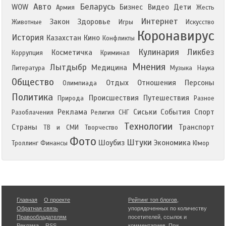
Авто
Беларусь
WOW
Бизнес
Видео
Дети
Армия
Жесть
Интернет
Закон
Здоровье
Животные
Игры
Искусство
Коронавирус
История
Казахстан
Кино
Конфликты
Кулинария
Ликбез
Косметичка
Коррупция
Криминал
Мнения
Лытдыбр
Медицина
Литература
Музыка
Наука
Общество
Отдых
Отношения
Персоны
Олимпиада
Политика
Происшествия
Путешествия
Природа
Разное
Реклама
Сиськи
События
Спорт
Разоблачения
Религия
СНГ
Технологии
Страны
Транспорт
ТВ и СМИ
Творчество
Фото
Штуки
Шоубиз
Экономика
Троллинг
Финансы
Юмор
Главная
О проекте
Рейтинг топ блогов
,
Обратная связь
упорядоченных по количеству
Правообладателям
посетителей, ссылок и
Реклама
RSS
комментариев. При