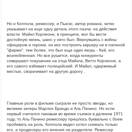
Но и Коппола, режиссер, и Пьюзо, автор романа, четко
указывают на еще одну деталь этого пазла: на действия
власти. Майкл Корлеоне, в принципе, мог бы вести
достойную жизнь, шанс у него был. Вернувшись с войны
офицером и героем, он мог построить карьеру не в папиной
"фирме", тем более, что был еще один якорь - Кей, его
возлюбленная. Но все рушится, когда конкуренты
совершают покушение на отца Майкла, Витто Корлеоне, а
его самого избивает полицейский. И Майкл, одержимый
местью, сворачивает на другую дорогу...
Главные роли в фильме сыграли не просто звезды, но
великие актеры Марлон Брандо и Аль Пачино. Но если
первый считался таковым во время съемок в далеком 1971
году, то Аль Пачино режиссеру пришлось буквально с боем
пробивать на роль. Коппола видел хотел снимать только
его, а продюсеры его мнения не разделяли. Режиссер