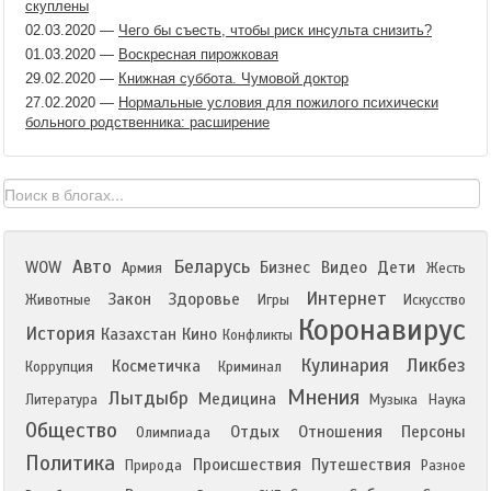
скуплены
02.03.2020
—
Чего бы съесть, чтобы риск инсульта снизить?
01.03.2020
—
Воскресная пирожковая
29.02.2020
—
Книжная суббота. Чумовой доктор
27.02.2020
—
Нормальные условия для пожилого психически
больного родственника: расширение
Авто
Беларусь
WOW
Бизнес
Видео
Дети
Армия
Жесть
Интернет
Закон
Здоровье
Животные
Игры
Искусство
Коронавирус
История
Казахстан
Кино
Конфликты
Кулинария
Ликбез
Косметичка
Коррупция
Криминал
Мнения
Лытдыбр
Медицина
Литература
Музыка
Наука
Общество
Отдых
Отношения
Персоны
Олимпиада
Политика
Происшествия
Путешествия
Природа
Разное