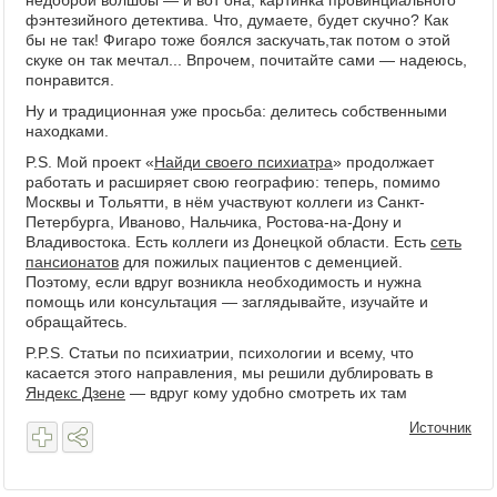
недоброй волшбы — и вот она, картинка провинциального
фэнтезийного детектива. Что, думаете, будет скучно? Как
бы не так! Фигаро тоже боялся заскучать,так потом о этой
скуке он так мечтал... Впрочем, почитайте сами — надеюсь,
понравится.
Ну и традиционная уже просьба: делитесь собственными
находками.
P.S. Мой проект «
Найди своего психиатра
» продолжает
работать и расширяет свою географию: теперь, помимо
Москвы и Тольятти, в нём участвуют коллеги из Санкт-
Петербурга, Иваново, Нальчика, Ростова-на-Дону и
Владивостока. Есть коллеги из Донецкой области. Есть
сеть
пансионатов
для пожилых пациентов с деменцией.
Поэтому, если вдруг возникла необходимость и нужна
помощь или консультация — заглядывайте, изучайте и
обращайтесь.
P.P.S. Статьи по психиатрии, психологии и всему, что
касается этого направления, мы решили дублировать в
Яндекс Дзене
— вдруг кому удобно смотреть их там
Источник