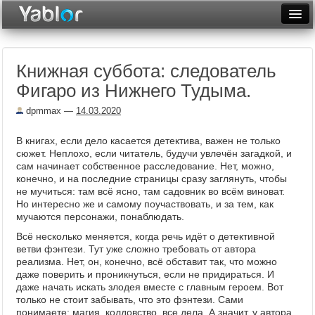
Разместить статью
Войти
Книжная суббота: следователь
Неделя
Фигаро из Нижнего Тудыма.
Месяц
dpmmax
—
14.03.2020
Рейтинги
В книгах, если дело касается детектива, важен не только
сюжет. Неплохо, если читатель, будучи увлечён загадкой, и
Архив
сам начинает собственное расследование. Нет, можно,
конечно, и на последние страницы сразу заглянуть, чтобы
Фототоп
не мучиться: там всё ясно, там садовник во всём виноват.
Но интересно же и самому поучаствовать, и за тем, как
Видеотоп
мучаются персонажи, понаблюдать.
Всё несколько меняется, когда речь идёт о детективной
ветви фэнтези. Тут уже сложно требовать от автора
реализма. Нет, он, конечно, всё обставит так, что можно
даже поверить и проникнуться, если не придираться. И
даже начать искать злодея вместе с главным героем. Вот
только не стоит забывать, что это фэнтези. Сами
понимаете: магия, колдовство, все дела. А значит, у автора