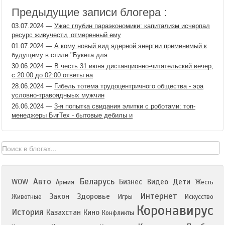
Предыдущие записи блогера :
03.07.2024
—
Ужас глубин параэкономики: капитализм исчерпал
ресурс живучести, отмеренный ему
01.07.2024
—
А кому новый вид ядерной энергии применимый к
будущему в стиле "Букета для
30.06.2024
—
В честь 31 июня дистанционно-читательский вечер,
с 20:00 до 02:00 ответы на
28.06.2024
—
Гибель тотема трудоцентричного общества - эра
условно-травоядныых мужчин
26.06.2024
—
3-я попытка свидания элитки с роботами: топ-
менеджеры БигТех - бытовые дебилы и
Авто
Беларусь
WOW
Бизнес
Видео
Дети
Армия
Жесть
Интернет
Закон
Здоровье
Животные
Игры
Искусство
Коронавирус
История
Казахстан
Кино
Конфликты