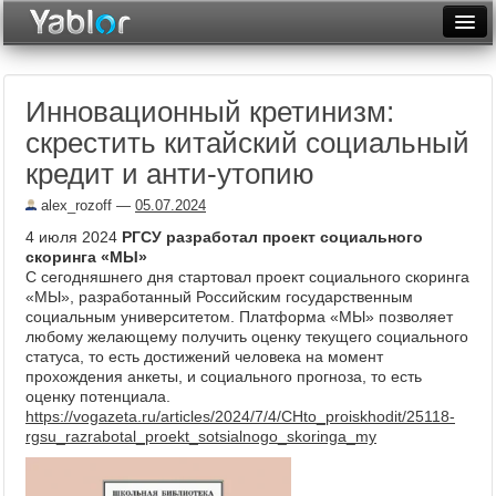
Разместить статью
Войти
Инновационный кретинизм:
Неделя
скрестить китайский социальный
Месяц
кредит и анти-утопию
Рейтинги
alex_rozoff
—
05.07.2024
4 июля 2024
РГСУ разработал проект социального
Архив
скоринга «МЫ»
С сегодняшнего дня стартовал проект социального скоринга
Фототоп
«МЫ», разработанный Российским государственным
социальным университетом. Платформа «МЫ» позволяет
Видеотоп
любому желающему получить оценку текущего социального
статуса, то есть достижений человека на момент
прохождения анкеты, и социального прогноза, то есть
оценку потенциала.
https://vogazeta.ru/articles/2024/7/4/CHto_proiskhodit/25118-
rgsu_razrabotal_proekt_sotsialnogo_skoringa_my