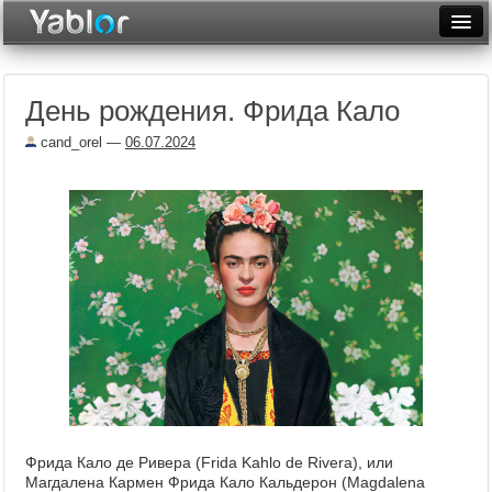
Разместить статью
Войти
День рождения. Фрида Кало
Неделя
cand_orel
—
06.07.2024
Месяц
Рейтинги
Архив
Фототоп
Видеотоп
Фрида Кало де Ривера (Frida Kahlo de Rivera), или
Магдалена Кармен Фрида Кало Кальдерон (Magdalena