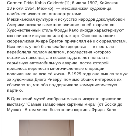
Carmen Frida Kahlo Calderón[1]; 6 июля 1907, Койоакан —
13 июля 1954, Мехико), — мексиканская художница,
наиболее известная автопортретами.
Мексиканская культура и искусство народов доколумбовой
Америки оказали заметное влияние на её творчество.
Художественный стиль Фриды Кало иногда характеризуют
как наивное искусство или фолк-арт. Основоположник
сюрреализма Андре Бретон причислял её к сюрреалистам.
Всю жизнь у неё было слабое здоровье — в шесть лет
переболела полиомиелитом, последствия которого
остались навсегда, а в восемнадцать лет попала в
серьёзную автомобильную аварию, после которой
пришлось перенести многочисленные операции,
повлиявшие на всю её жизнь. В 1929 году она вышла замуж
за художника Диего Риверу, помимо общих интересов их
сблизило то, что оба поддерживали коммунистическую
партию.
В Орловский музей изобразительных искусств привозили
выставку "Самые загадочные картины мира" (от Босха до
Мунка). В том числе была копия картины Фриды Кало...