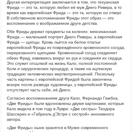
Другая интерпретация заключается в том, что техуанская
Фрида — это та, которую любил её муж Диего Ривера, в то
время как европейская Фрида — это та, которую он отверг.
В собственном воспоминании Фриды этот образ — это
воспоминание о воображаемом друге детства.
Обе Фриды держат предметы на коленях: мексиканская
Фрида — маленький портрет Диего Риверы, а европейская
Фрида — щипцы. Кровь льётся на белое платье
европейской Фриды из повреждённого кровеносного сосуда,
перерезанного щипцами. Кровеносный сосуд соединяет
обеих Фрид, извиваясь вокруг их рук и соединяя их сердца.
Это служит отсылкой на жизнь Кало, полной постоянной
боли и хирургических процедур, а также на ацтекскую
традицию человеческих жертвоприношений. Поскольку
часть картины с европейской Фридой была закончена
вскоре после развода художницы, у европейской Фриды
отсутствует часть себя, её Диего.
Согласно воспоминаниям друга Кало, Фернандо Гамбоа,
«Две Фриды» были вдохновлены двумя картинами, которые
Кало видела в том году в Лувре: «Две сестры» Теодора
Шассерио и «Габриэль д’Эстре с сестрой» анонимного
автора.
«Две Фриды» ныне хранятся в Музее современного