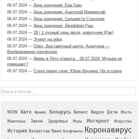
06.07.2024
—
День рождения. Ева Грин
06.07.2024
—
День рождения. Анатолий Мариенгоф
06.07.2024
—
День рождения. Сильвестр Сталлоне
06.07.2024
—
День рождения. Джеффри Раш
06.07.2024
—
29 / 1 лунный день июля, новолуние (Рак)
06.07.2024
—
Этикет на обед
06.07.2024
—
Орёл. Выставочный центр. Ададуров —
Воображаемое портфолио
06.07.2024
—
Дверь в Лето открыта... 06.07.2024. Музыка не
помешает?
05.07.2024
—
Стихи перед сном. Юлия Друнина. На эстраде
Авто
Беларусь
WOW
Бизнес
Видео
Дети
Армия
Жесть
Интернет
Закон
Здоровье
Животные
Игры
Искусство
Коронавирус
История
Казахстан
Кино
Конфликты