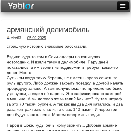
Разместить статью
Войти
армянский делимобиль
Неделя
eirc63
—
05.02.2025
Месяц
страшную историю знакомые рассказали.
Рейтинги
Ездили куда-то там в Сочи-адлеры на каникулах
новогодних. И взяли тачку в делимобиле. Пару дней
Архив
покатались, а им звонят из поддержки и требуют каких-то
денег. Много.
Фототоп
Суть - ты когда тачку берешь, не имеешь права сажать за
руль другого. Либо должен закрыть поездку, а другой начать
Видеотоп
процедуру заново. А там получилось, что приложение было
у девушки, а ездил её парень. Это зафиксировано камерой
в машине. А вы договор же читали? Как нет? Ну там штраф
за это 70 тысяч рублей. А так как вы два дня катались, и два
раза контракт заключали, то с вас 140 тысяч. И через три
дня будут капать пени. Можем оформить кредит....
Народ в шоке, куды бечь, кому звонить... Добрые армяне
пошли на встречу и согласились взять только за один день.