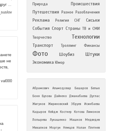
Происшествия
Природа
уг ...
Путешествия
_suslov
Разное
Разоблачения
Реклама
Сиськи
Религия
СНГ
События
Спорт
Страны
ТВ и СМИ
Технологии
Творчество
Транспорт
Троллинг
Финансы
Фото
Штуки
Шоубиз
ланете
чше не
Экономика
Юмор
еств,
val000
Абрамович
Альмодовар
Башаров
Белых
Боня
Бузова
Дайнеко
Джанабаева
Дуглас
Жигунов
Жириновский
Збруев
Исинбаева
Кадыров
Кейдж
Костнер
Котова
Лимонов
Лопырева
Лукашенко
Машков
Медведев
на
Михалков
Моргун
Немцов
Нолан
Плетнев
-