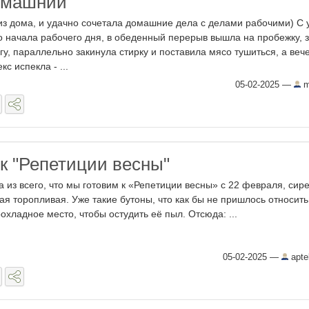
омашний
из дома, и удачно сочетала домашние дела с делами рабочими) С 
о начала рабочего дня, в обеденный перерыв вышла на пробежку, 
гу, параллельно закинула стирку и поставила мясо тушиться, а веч
с испекла - ...
05-02-2025
—
m
 к "Репетиции весны"
а из всего, что мы готовим к «Репетиции весны» с 22 февраля, сир
ая торопливая. Уже такие бутоны, что как бы не пришлось относить
рохладное место, чтобы остудить её пыл. Отсюда: ...
05-02-2025
—
apte