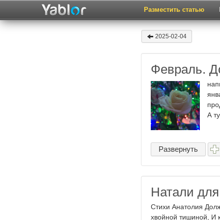
Разместить статью
2025-02-04
Февраль. Д
нап
янв
про
А т
Развернуть
Натали для.
Стихи Анатолия Долж
хвойной тишиной, И 