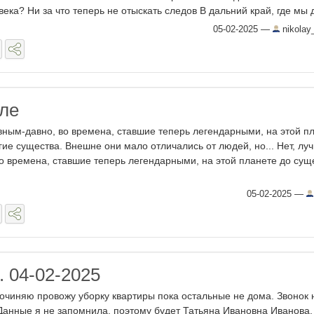
века? Ни за что теперь не отыскать следов В дальний край, где мы др
05-02-2025
—
nikolay
иле
ным-давно, во времена, ставшие теперь легендарными, на этой п
ие существа. Внешне они мало отличались от людей, но... Нет, лу
во времена, ставшие теперь легендарными, на этой планете до сущ
05-02-2025
—
 04-02-2025
очиняю провожу уборку квартиры пока остальные не дома. Звонок 
Данные я не запомнила, поэтому будет Татьяна Ивановна Иванова. 