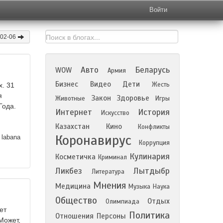
Войти
-02-06
Авто
Беларусь
WOW
Армия
Бизнес
Видео
Дети
Жесть
х. 31
я
Закон
Здоровье
Животные
Игры
Года.
Интернет
История
Искусство
Казахстан
Кино
Конфликты
Коронавирус
labana
Коррупция
Кулинария
Косметичка
Криминал
Ликбез
Лытдыбр
Литература
Мнения
Медицина
Музыка
Наука
Общество
Отдых
Олимпиада
ет
Политика
Отношения
Персоны
Может,