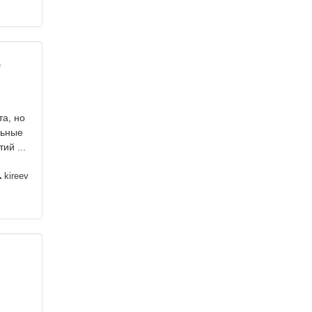
о
та, но
льные
ий ...
kireev