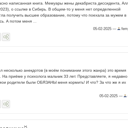
асно написанная книга. Мемуары жены декабриста диссидента, Ал
23), о ссылке в Сибирь. В общем-то у меня нет определенной
гла получить высшее образование, потому что поехала за мужем в
сь. А потом меня ...
05-02-2025
—
fem
л несколько анекдотов (в моём понимании этого жанра) это время
. На приёме у психолога мальчик 33 лет. Представляете, я недавно
т мои родители были ОБЯЗАНЫ меня кормить! И что? За что же я их
05-02-2025
—