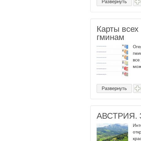
Развернуть
Карты всех
гминам
Ore
гми
все
мож
Развернуть
АВСТРИЯ. З
Инт
отк
кра