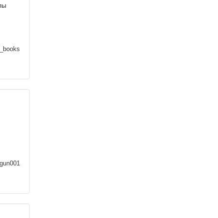
лы
_books
gun001