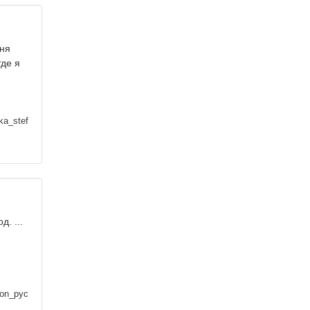
еня
где я
ka_stef
. ...
on_pyc