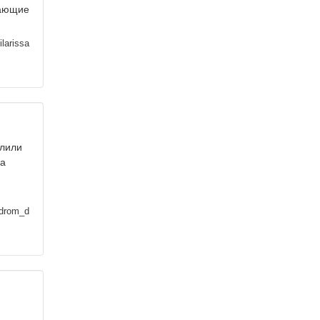
вающие
larissa
улили
на
drom_d