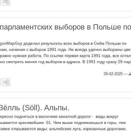
 парламентских выборов в Польше п
gonMapGuy доделал результаты всех выборов в Сейм Польши по
нам, начиная с выборов 1991 года. Не всегда удачно выбораны цве
 равно нужная работа. По ссылке первая карта 1991 года, все оста
но смотреть меняя год выборов в адресе. В 1991 году сразу 29 парт
05-02-2025
—
ёлль (Söll). Альпы.
ересно подняться в вагончике канатной дороги - виды вокруг
рываются красивейшие. 01. Чем выше поднимаешься в горы, тем
сивее открываются виды: альпийские луга, изрезанные дорогами,