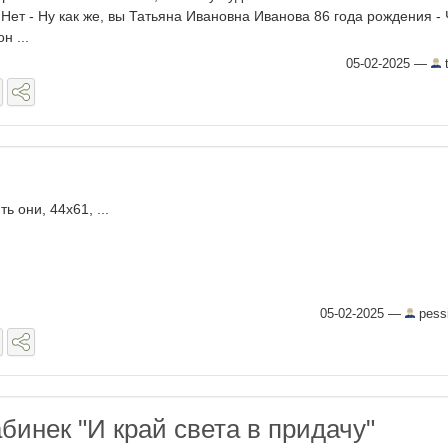
Нет - Ну как же, вы Татьяна Ивановна Иванова 86 года рождения - 
н ...
05-02-2025
—
t
ь они, 44х61, ...
05-02-2025
—
pess
бинек "И край света в придачу"