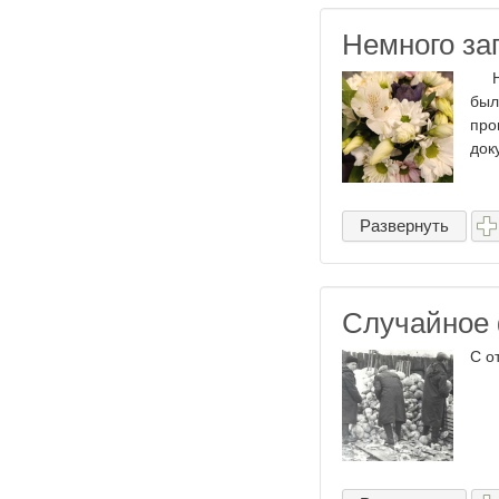
Немного за
Но 
был
про
док
Развернуть
Случайное
С о