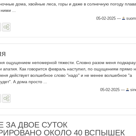
ночные дома, хвойные леса, горы и даже в солнечную погоду пла
ними ...
05-02-2025
—
suomi
ия
еня ощущением непомерной тяжести. Словно разом меня подкара
и апатия. Как говорится февраль наступил, по ощущениям прямо 
меня действует волшебное слово "надо" и не менее волшебное "а
удет". А дома просто ...
05-02-2025
—
sin
Е ЗА ДВОЕ СУТОК
РИРОВАНО ОКОЛО 40 ВСПЫШЕК