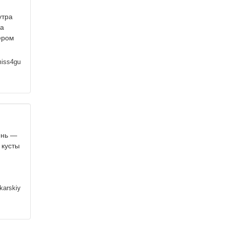
утра
за
ером
iss4gu
ень —
 кусты
karskiy