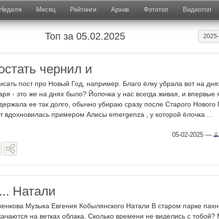
Неделя
Месяц
Рейтинги
Архив
Фототоп
Видеотоп
Топ за 05.02.2025
2025
остать чернил и
исать пост про Новый Год, например. Благо ёлку убрала вот на дня
аря - это же на днях было? Йолочка у нас всегда живая, и впервые 
держала ее так долго, обычно убираю сразу после Старого Нового 
ут вдохновилась примером Алисы emergenza , у которой ёлочка ...
05-02-2025
—
.. Натали
енкова Музыка Евгения Кобылянского Натали В старом парке пахн
качаются на ветках облака. Сколько времени не виделись с тобой? 