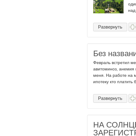
оди
над 
Развернуть
Без назван
Февраль встретил м
авитоминоз, анемия 
меня. На работе на 
ипотеку кто платить б
Развернуть
НА СОЛНЦ
ЗАРЕГИСТ