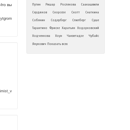
Что вы
Путин
Ришар
Рослякова
Саакашвили
Сердюков
Скорсезе
Скотт
Снаткина
ytgrom
Собянин
Содерберг
Спилберг
Суше
Тарантино
Фриске
Харатьян
Ходорковский
Ходченкова
Хоун
Чакветадзе
Чубайс
Янукович
Показать всех
imist_v