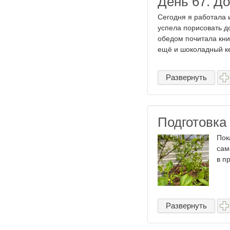
День 67. Д
Сегодня я работала 
успела порисовать д
обедом почитала кни
ещё и шоколадный кек
Развернуть
Подготовка
Пок
сам
в п
Развернуть