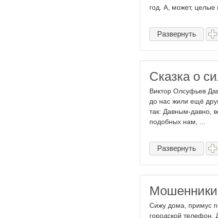
год. А, может, целые 
Развернуть
Сказка о с
Виктор Олсуфьев Дав
до нас жили ещё друг
так: Давным-давно, 
подобных нам, ...
Развернуть
Мошенники.
Сижу дома, примус п
городской телефон. 