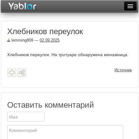
Разместить статью
Войти
Хлебников переулок
Неделя
lemming809
—
02.09.2025
Месяц
Хлебников переулок. На тротуаре обнаружена менажница.
Рейтинги
Архив
Источник
Фототоп
Видеотоп
Оставить комментарий