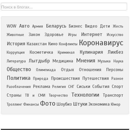
Авто
Беларусь
WOW
Бизнес
Видео
Дети
Армия
Жесть
Интернет
Закон
Здоровье
Животные
Игры
Искусство
Коронавирус
История
Казахстан
Кино
Конфликты
Кулинария
Ликбез
Косметичка
Коррупция
Криминал
Мнения
Лытдыбр
Медицина
Литература
Музыка
Наука
Общество
Отдых
Отношения
Персоны
Олимпиада
Политика
Происшествия
Путешествия
Природа
Разное
Реклама
Сиськи
События
Спорт
Разоблачения
Религия
СНГ
Технологии
Страны
Транспорт
ТВ и СМИ
Творчество
Фото
Штуки
Шоубиз
Экономика
Троллинг
Финансы
Юмор