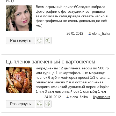
я:))
Всем огромный привет!Сегодня забрала
фотографии с фотостудии,и вот решила
вам показать себя,правда сказать чесно я
фотографиями не очень довольна,но всё
же:) ...
26-01-2012
—
elena_fialka
Развернуть
Цыпленок запеченный с картофелем
ингредиенты : 2 цыпленка весом по 500 гр
или курица 1 кг картофель 1 кг маринад:
чеснок 6 зубчиков(через пресс) 1/3 стакана
оливковое масло 2 ч.л острая копченая
паприка ямайский душистый перец allspice
1 ч.л 3 ст.л лимонный сок 1 ст.л мёд 1 ч.л
сушеный ...
24-01-2012
—
elena_fialka
—
Кулинария
Развернуть