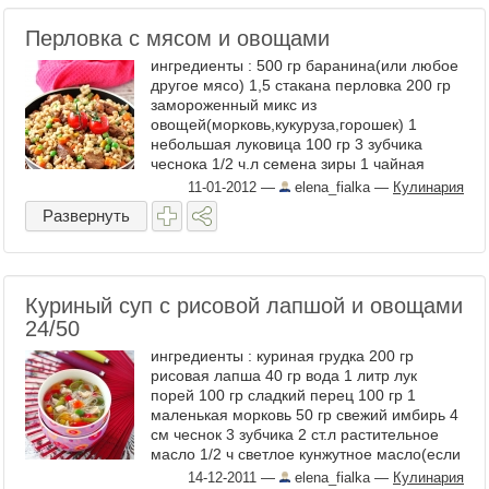
Перловка с мясом и овощами
ингредиенты : 500 гр баранина(или любое
другое мясо) 1,5 стакана перловка 200 гр
замороженный микс из
овощей(морковь,кукуруза,горошек) 1
небольшая луковица 100 гр 3 зубчика
чеснока 1/2 ч.л семена зиры 1 чайная
ложка сладкая паприка 4 стакана вода(для
11-01-2012
—
elena_fialka
—
Кулинария
...
Развернуть
Куриный суп с рисовой лапшой и овощами
24/50
ингредиенты : куриная грудка 200 гр
рисовая лапша 40 гр вода 1 литр лук
порей 100 гр сладкий перец 100 гр 1
маленькая морковь 50 гр свежий имбирь 4
см чеснок 3 зубчика 2 ст.л растительное
масло 1/2 ч светлое кунжутное масло(если
масло тёмное,тогда 1/4 ...
14-12-2011
—
elena_fialka
—
Кулинария