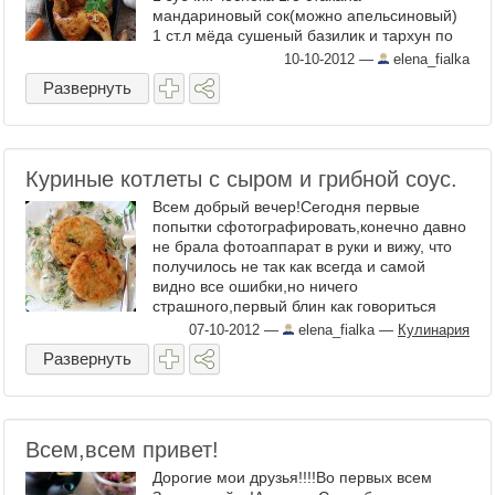
мандариновый сок(можно апельсиновый)
1 ст.л мёда сушеный базилик и тархун по
1/3 ч.л соль,чёрный и розовый ...
10-10-2012
—
elena_fialka
Развернуть
Куриные котлеты с сыром и грибной соус.
Всем добрый вечер!Сегодня первые
попытки сфотографировать,конечно давно
не брала фотоаппарат в руки и вижу, что
получилось не так как всегда и самой
видно все ошибки,но ничего
страшного,первый блин как говориться
комом:)Зато очень вкусный ...
07-10-2012
—
elena_fialka
—
Кулинария
Развернуть
Всем,всем привет!
Дорогие мои друзья!!!!Во первых всем