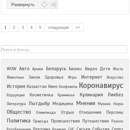
Развернуть
1
2
3
4
5
следующая
>>
Авто
Беларусь
WOW
Бизнес
Видео
Дети
Армия
Жесть
Интернет
Закон
Здоровье
Животные
Игры
Искусство
Коронавирус
История
Казахстан
Кино
Конфликты
Кулинария
Ликбез
Косметичка
Коррупция
Криминал
Мнения
Лытдыбр
Медицина
Литература
Музыка
Наука
Общество
Отдых
Отношения
Персоны
Олимпиада
Политика
Происшествия
Путешествия
Природа
Разное
Реклама
Сиськи
События
Спорт
Разоблачения
Религия
СНГ