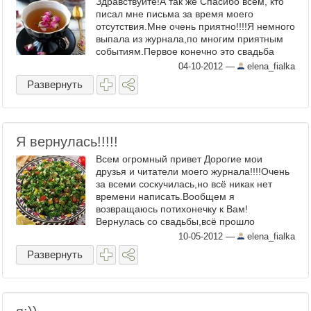
Здравствуйте!А так же Спасибо всем, кто
писал мне письма за время моего
отсутствия.Мне очень приятно!!!!Я немного
выпала из журнала,по многим приятным
событиям.Первое конечно это свадьба
сына,после работа,после ...
04-10-2012
—
elena_fialka
Развернуть
Я вернулась!!!!!
Всем огромный привет Дорогие мои
друзья и читатели моего журнала!!!!Очень
за всеми соскучилась,но всё никак нет
времени написать.Вообщем я
возвращаюсь потихонечку к Вам!
Вернулась со свадьбы,всё прошло
удачно,шикарно,было здорово!!!!
10-05-2012
—
elena_fialka
Фотографии ...
Развернуть