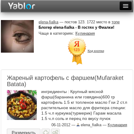
Разместить статью
Войти
elena-fialka
— постов 123. 1722 место в
топе
Блогер elena-fialka - В гостях у Фиалки!
Неделя
Чаще в категориях:
Кулинария
Месяц
Код кнопки
Рейтинги
Архив
Жареный картофель с фаршем(Mufaraket
Фототоп
Batata)
Видеотоп
ингредиенты : Крупный мясной
фарш(баранина или говядина)600 гр
картофель 1.5 кг топленое масло Гхи 2 ст.л
растительное масло для фритюра специи:
1.5 ч.л куркума(турмерик) Гарам масала
1.5 ч.л соль и перец по вкусу пучок
петрушки приготовление : ...
06-11-2012
—
elena_fialka
—
Кулинария
Развернуть