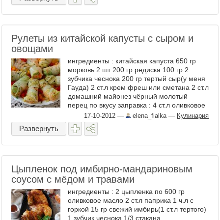
Рулеты из китайской капусты с сыром и
овощами
ингредиенты : китайская капуста 650 гр
морковь 2 шт 200 гр редиска 100 гр 2
зубчика чеснока 200 гр тертый сыр(у меня
Гауда) 2 ст.л крем фреш или сметана 2 ст.л
домашний майонез чёрный молотый
перец по вкусу заправка : 4 ст.л оливковое
масло 2 ст.л ...
17-10-2012
—
elena_fialka
—
Кулинария
Развернуть
Цыпленок под имбирно-мандариновым
соусом с мёдом и травами
ингредиенты : 2 цыпленка по 600 гр
оливковое масло 2 ст.л паприка 1 ч.л с
горкой 15 гр свежий имбирь(1 ст.л тертого)
1 зубчик чеснока 1/3 стакана