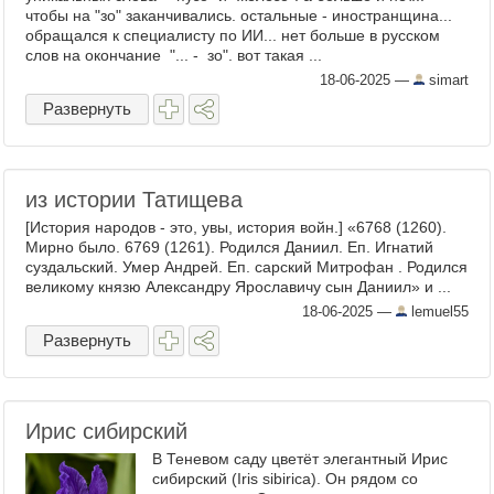
чтобы на "зо" заканчивались. остальные - иностранщина...
обращался к специалисту по ИИ... нет больше в русском
слов на окончание "... - зо". вот такая ...
18-06-2025
—
simart
Развернуть
из истории Татищева
[История народов - это, увы, история войн.] «6768 (1260).
Мирно было. 6769 (1261). Родился Даниил. Еп. Игнатий
суздальский. Умер Андрей. Еп. сарский Митрофан . Родился
великому князю Александру Ярославичу сын Даниил» и ...
18-06-2025
—
lemuel55
Развернуть
Ирис сибирский
В Теневом саду цветёт элегантный Ирис
сибирский (Iris sibirica). Он рядом со