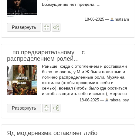
Возмущению нет предела. ...
18-06-2025
—
matsam
Развернуть
...по предварительному ...с
распределением ролей...
Раньше, когда с отоплением и доставками
было не очень, у М и Ж были понятные и
логично распределенные роли. Мужчина
охотился (чтобы прокормить себя и
семью), воевал (чтобы было где охотиться
и чтобы защитить себя и семью), мерялся
достоинствами с другими мужиками (чтобы
18-06-2025
—
rabota_psy
завоевать ...
Развернуть
Яд модернизма оставляет либо