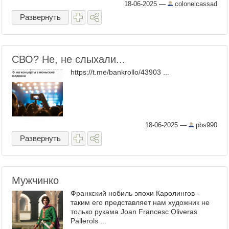
атмосфере, так и за ее пределами за счет
18-06-2025
—
colonelcassad
подвижного сопла. На ...
Развернуть
СВО? Не, не слыхали...
https://t.me/bankrollo/43903 ...
18-06-2025
—
pbs990
Развернуть
Мужчинко
Франкский нобиль эпохи Каролингов -
таким его представляет нам художник не
только рукама Joan Francesc Oliveras
Pallerols ...