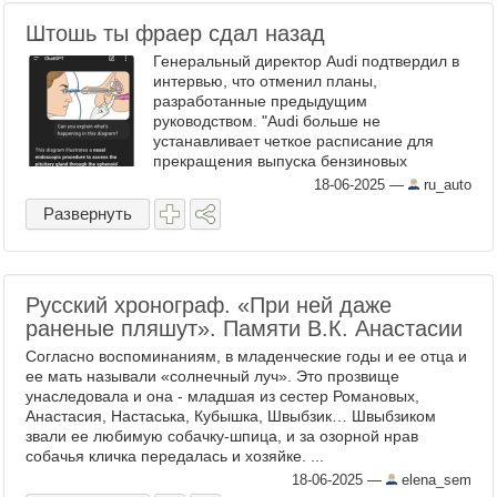
Штошь ты фраер сдал назад
Генеральный директор Audi подтвердил в
интервью, что отменил планы,
разработанные предыдущим
руководством. "Audi больше не
устанавливает четкое расписание для
прекращения выпуска бензиновых
автомобилей и приостанавливает планы
18-06-2025
—
ru_auto
по полной электрификации. Нихуя себе
Развернуть
новости. А как ...
Русский хронограф. «При ней даже
раненые пляшут». Памяти В.К. Анастасии
Согласно воспоминаниям, в младенческие годы и ее отца и
ее мать называли «солнечный луч». Это прозвище
унаследовала и она - младшая из сестер Романовых,
Анастасия, Настаська, Кубышка, Швыбзик… Швыбзиком
звали ее любимую собачку-шпица, и за озорной нрав
собачья кличка передалась и хозяйке. ...
18-06-2025
—
elena_sem