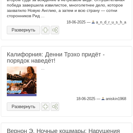
победа завершила извилистое, многолетнее дело, которое
захватило Новую Англию, а затем и всю страну — сотни
сторонников Рид ...
18-06-2025
—
a_n_d_r_u_s_h_a
Развернуть
Калифорния: Денни Трэхо придёт -
порядок наведёт!
...
18-06-2025
—
aniskin1968
Развернуть
Вернон Э. Ночные кошмары: Нарушения