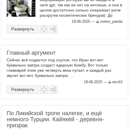
чате gpt, так как ее нет на инглише, и она в
целом достаточно сильно опережает ритм
раскрутки косметических брендов). До
этого было крайне мало информации о
18-06-2025
—
melon_panda
загадочном компоненте ...
Развернуть
Главный аргумент
Сейчас всё подается под соусом, что Иран вот-вот
буквально завтра создаст ядерную бомбу. Вот только
главеврей этим уже четверть века пугает, и каждый раз
звучит вот-вот, буквально завтра.. ...
18-06-2025
—
eirc63
Развернуть
По Ликийской тропе налегке, и ещё
немного Турции. Кайякёй - деревня-
призрак