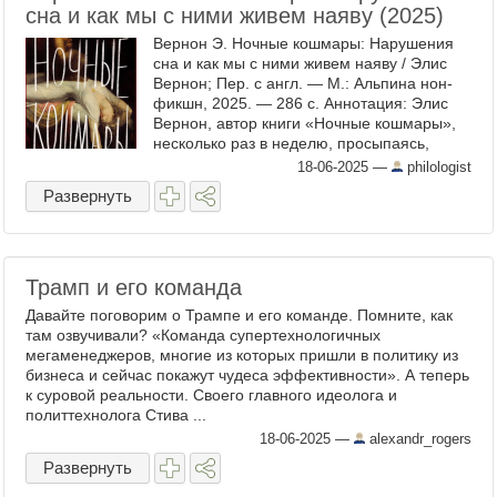
сна и как мы с ними живем наяву (2025)
Вернон Э. Ночные кошмары: Нарушения
сна и как мы с ними живем наяву / Элис
Вернон; Пер. с англ. — М.: Альпина нон-
фикшн, 2025. — 286 с. Аннотация: Элис
Вернон, автор книги «Ночные кошмары»,
несколько раз в неделю, просыпаясь,
обнаруживает в своей спальне
18-06-2025
—
philologist
незнакомцев. Ее с детства ...
Развернуть
Трамп и его команда
Давайте поговорим о Трампе и его команде. Помните, как
там озвучивали? «Команда супертехнологичных
мегаменеджеров, многие из которых пришли в политику из
бизнеса и сейчас покажут чудеса эффективности». А теперь
к суровой реальности. Своего главного идеолога и
политтехнолога Стива ...
18-06-2025
—
alexandr_rogers
Развернуть