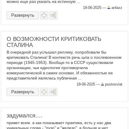
можно еще раз указать на истинную ...
18-06-2025
—
anlazz
Развернуть
О ВОЗМОЖНОСТИ КРИТИКОВАТЬ
СТАЛИНА
В очередной раз услышал реплику, попробовали бы
критиковать Сталина! В контексте речь шла о послевоенном
периоде (1945-1953). Вообще-то в СССР существовали
организации, чья идеология противорчила
коммунистической в самих основах. И обязанностью ее
представителей являлась публичная ...
18-06-2025
—
pustosviat
Развернуть
задумался....
привет всем. а как показывает практика, есть у нас два
уникальных слова - "пузо" и "железо". а больше и нет...