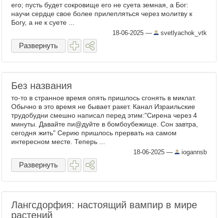
его; пусть будет сокровище его не суета земная, а Бог:
научи сердце свое более прилепляться через молитву к
Богу, а не к суете ...
18-06-2025
—
svetlyachok_vtk
Развернуть
Без названия
то-то в странное время опять пришлось сгонять в миклат.
Обычно в это время не бывает ракет. Канал Израильские
трудобудни смешно написал перед этим:"Сирена через 4
минуты. Давайте пи@дуйте в бомбоубежище. Сон завтра,
сегодня жить" Серию пришлось прервать на самом
интересном месте. Теперь ...
18-06-2025
—
iogannsb
Развернуть
Лангсдорфия: настоящий вампир в мире
растений