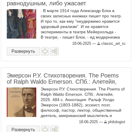
равнодушным, либо ужасает
. В марте 1914 года Александр Блок в
своих записных книжках пишет про театр.
И про то, как ему "неудержимо нравится
здоровый реализм". И не нравятся
эксперименты в театре Мейерхольда -
В театре, - пишет Блок, - яд модернизма
оставляет либо ...
18-06-2025
—
classic_art_ru
Развернуть
Эмерсон Р.У. Стихотворения. The Poems
of Ralph Waldo Emerson. СПб.: Алетейя,
Эмерсон Р.У. Стихотворения. The Poems of
Ralph Waldo Emerson. СПб.: Алетейя,
2025. 484 с. Аннотация: Ральф Уолдо
Эмерсон (1803-1882), эссеист, поэт,
философ, пастор, лектор, общественный
деятель, американский мыслитель и
литератор первого ряда, оставил
18-06-2025
—
philologist
значительное поэтическое наследие. ...
Развернуть