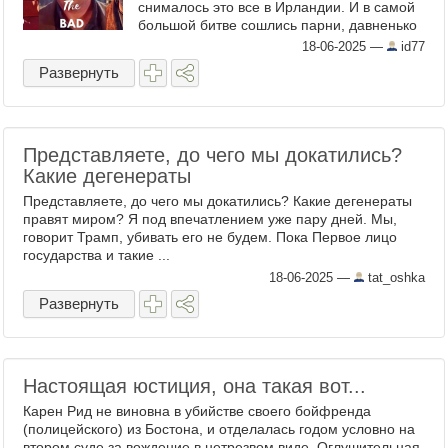
снималось это все в Ирландии. И в самой
большой битве сошлись парни, давненько
ненавидевшие парней с соседнего хутора.
18-06-2025
—
id77
В итоге, как уверяют ...
Развернуть
Представляете, до чего мы докатились?
Какие дегенераты
Представляете, до чего мы докатились? Какие дегенераты
правят миром? Я под впечатлением уже пару дней. Мы,
говорит Трамп, убивать его не будем. Пока Первое лицо
государства и такие ...
18-06-2025
—
tat_oshka
Развернуть
Настоящая юстиция, она такая вот...
Карен Рид не виновна в убийстве своего бойфренда
(полицейского) из Бостона, и отделалась годом условно на
втором суде за вождение в нетрезвом виде. Оглушительная