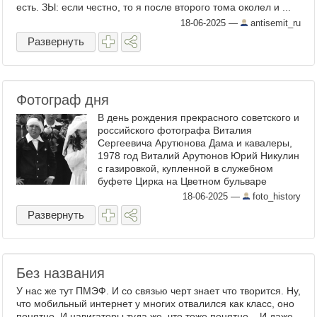
есть. ЗЫ: если честно, то я после второго тома околел и ...
18-06-2025
—
antisemit_ru
Развернуть
Фотограф дня
В день рождения прекрасного советского и
российского фотографа Виталия
Сергеевича Арутюнова Дама и кавалеры,
1978 год Виталий Арутюнов Юрий Никулин
с газировкой, купленной в служебном
буфете Цирка на Цветном бульваре
Олимпийский огонь в Москве, 1980 год в
18-06-2025
—
foto_history
Москве ...
Развернуть
Без названия
У нас же тут ПМЭФ. И со связью черт знает что творится. Ну,
что мобильный интернет у многих отвалился как класс, оно
понятно. И навигаторы туда же, что тоже понятно... И даже