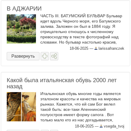
В АДЖАРИИ
ЧАСТЬ III. БАТУМСКИЙ БУЛЬВАР Бульвар
идет вдоль Черного моря, его Батумского
залива. Заложен он был в 1884 году. Я
отрицательно отношусь к численному
превосходству в тексте фотографий над
словами. Но бульвар настолько красив,
содержится не в идеальном, но очень
18-06-2025
—
larissafranczek
достойном состоянии, ...
Развернуть
Какой была итальянская обувь 2000 лет
назад
Итальянская обувь многие годы является
эталоном красоты и качества на мировых
рынках. Кажется, что ей сам Бог велел
такой быть: все-таки Апеннинский
полуостров имеет форму сапога . Вот
только мало кто из нас догадывается,
насколько долго обувь Италии ценится на
18-06-2025
—
vsegda_tvoj
рынке. Ведь она считалась ...