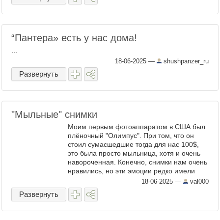
“Пантера» есть у нас дома!
...
18-06-2025
—
shushpanzer_ru
Развернуть
"Мыльные" снимки
Моим первым фотоаппаратом в США был
плёночный "Олимпус". При том, что он
стоил сумасшедшие тогда для нас 100$,
это была просто мыльница, хотя и очень
навороченная. Конечно, снимки нам очень
нравились, но эти эмоции редко имели
отношение к качеству или смыслу снимка.
18-06-2025
—
val000
Я порылся в наших ...
Развернуть