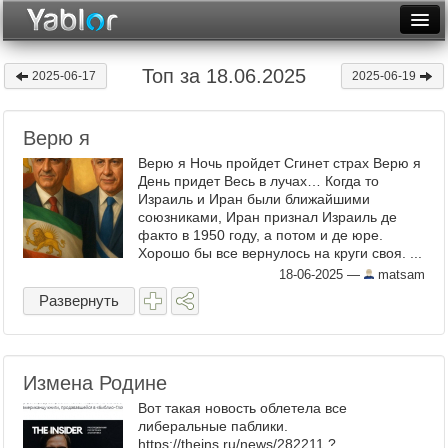
Разместить статью
Войти
Топ за 18.06.2025
2025-06-17
2025-06-19
Неделя
Верю я
Месяц
Верю я Ночь пройдет Сгинет страх Верю я
Рейтинги
День придет Весь в лучах… Когда то
Израиль и Иран были ближайшими
союзниками, Иран признал Израиль де
Архив
факто в 1950 году, а потом и де юре.
Хорошо бы все вернулось на круги своя. ...
Фототоп
18-06-2025
—
matsam
Видеотоп
Развернуть
Измена Родине
Вот такая новость облетела все
либеральные паблики.
https://theins.ru/news/282211 ?