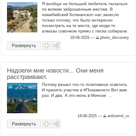
Я вообще не большой любитель таскаться
по всяким заброшенным местам. В
намибийский Колманскоп нас занесло
только потому, что было интересно
посмотреть на те места, где когда-то
алмазы совочком прямо с песка собирали.
А тут в походе по Ликийской тропе нам
18-06-2025
—
photo_discovery
дважды (а точнее, трижды - из ...
Развернуть
Надоели мне новости... Они меня
расстраивают.
Потому решил что-то позитивное осветить.
И принять участие в #Покажилето Вот вам
раз: И два: А это июнь в Минске: ...
18-06-2025
—
antisemit_ru
Развернуть