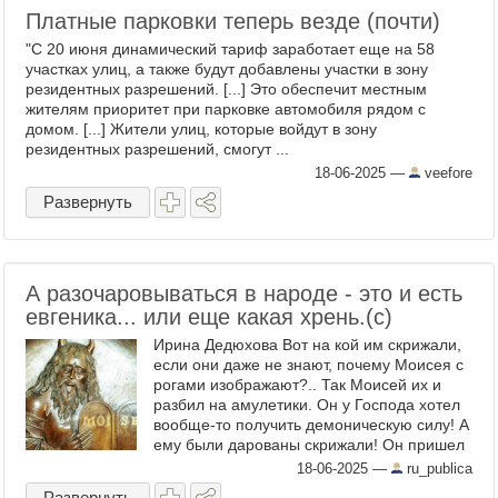
Платные парковки теперь везде (почти)
"С 20 июня динамический тариф заработает еще на 58
участках улиц, а также будут добавлены участки в зону
резидентных разрешений. [...] Это обеспечит местным
жителям приоритет при парковке автомобиля рядом с
домом. [...] Жители улиц, которые войдут в зону
резидентных разрешений, смогут ...
18-06-2025
—
veefore
Развернуть
А разочаровываться в народе - это и есть
евгеника... или еще какая хрень.(с)
Ирина Дедюхова Вот на кой им скрижали,
если они даже не знают, почему Моисея с
рогами изображают?.. Так Моисей их и
разбил на амулетики. Он у Господа хотел
вообще-то получить демоническую силу! А
ему были дарованы скрижали! Он пришел
и убедился, что соплеменники у него - ...
18-06-2025
—
ru_publica
Развернуть