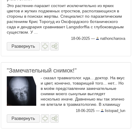
Это растение-паразит состоит исключительно из ярких
цветов и жутких подземных отростков, расползающихся в
стороны в поисках жертвы. Специалист по паразитическим
растениям Крис Торогуд из Оксфордского ботанического
сада и дендрария сравнивает Langsdorffia с глубоководным
существом. У ...
18-06-2025
—
nathoncharova
Развернуть
"Замечательный снимок!"
- сказал травматолог. нда... доктор. На вкус
и цвет, конечно, товарищей того... нет... Но
в моём представлении замечательные
снимки моего сынульки выглядят
несколько иначе. Давненько мы так эпично
не влетали в травматологию. В хламищу
содранная кожа на ноге, подозрение на
18-06-2025
—
listopad_lun
перелом ...
Развернуть