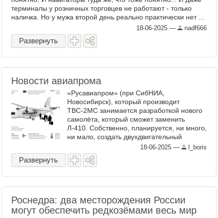
терминалы у розничных торговцев не работают - только
наличка. Но у мужа второй день реально практически нет ...
18-06-2025
—
nadf666
Развернуть
Новости авиапрома
«Русавиапром» (при СибНИА,
Новосибирск), который производит
ТВС-2МС занимается разработкой нового
самолёта, который сможет заменить
Л-410. Собственно, планируется, ни много,
ни мало, создать двухдвигательный
самолёт на 19 мест E-20X Docker. Однако
18-06-2025
—
l_boris
дальше самое интересное – двигатели ...
Развернуть
Роснедра: два месторождения России
могут обеспечить редкозёмами весь мир