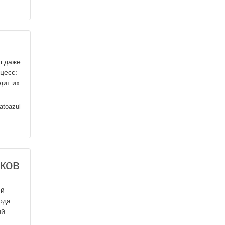
л даже
цесс:
дит их
atoazul
ков
ей
ода
ий