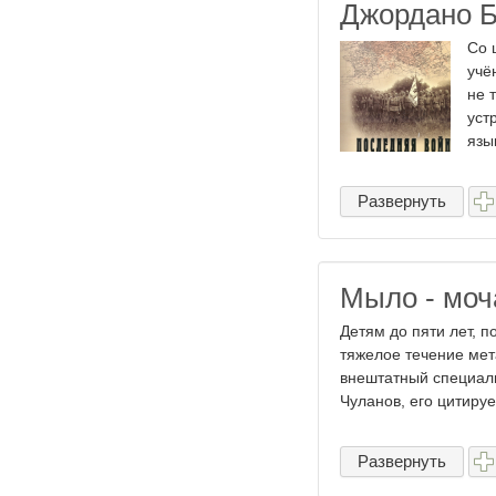
Джордано Б
Со 
учё
не 
уст
язык
Развернуть
Мыло - моча
Детям до пяти лет, 
тяжелое течение мет
внештатный специал
Чуланов, его цитируе
Развернуть