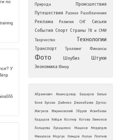
ги по
Происшествия
Природа
Путешествия
Разное
Разоблачения
Реклама
Сиськи
Религия
СНГ
training
События
Спорт
Страны
ТВ и СМИ
Технологии
Творчество
Транспорт
Троллинг
Финансы
Фото
Штуки
Шоубиз
Экономика
Юмор
лся? У
Пётр
е
Абрамович
Альмодовар
Башаров
Белых
ina555
Боня
Бузова
Дайнеко
Джанабаева
Дуглас
Жигунов
Жириновский
Збруев
Исинбаева
Кадыров
Кейдж
Костнер
Котова
Лимонов
Лопырева
Лукашенко
Машков
Медведев
Михалков
Моргун
Немцов
Нолан
Плетнев