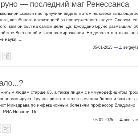
руно — последний маг Ренессанса
школьной скамьи нас приучили видеть в этом человеке выдающего
ного, казнённого инквизицией за приверженность науке. Словом, с
того, кем он был на самом деле. Да, Джордано Бруно размышлял о
ройстве Вселенной и законах мироздания. Но делал это отнюдь не 
е науки. ...
05-01-2025
—
sergeyt
ло...?
пожилым людям старше 65, а также лицам с иммунодефицитом гроз
апневмовируса. Группы риска тяжелого течения болезни назвал гл
ист Минздрава по инфекционным болезням профессор Владимир
т РИА Новости. По ...
05-01-2025
—
one_ver