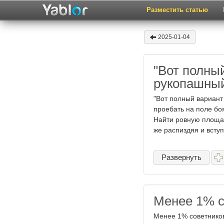
Разместить статью
2025-01-04
"Вот полный
рукопашны
"Вот полный вариант
проебать на поле боя
Найти ровную площад
же распиздяя и вступи
Развернуть
Менее 1% с
Менее 1% советников