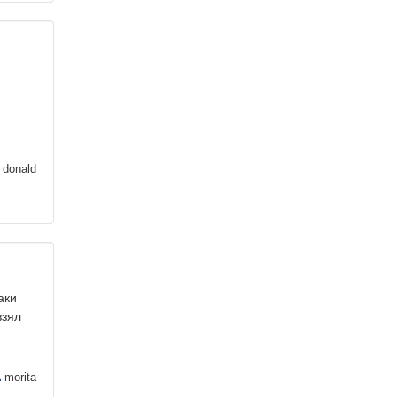
,
_donald
аки
взял
morita