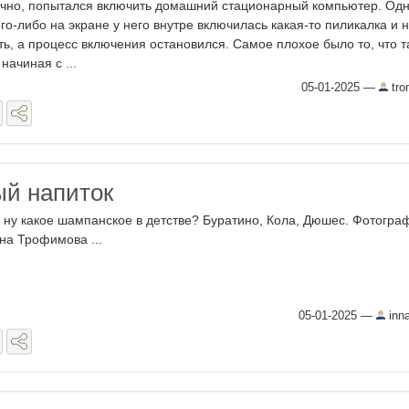
ычно, попытался включить домашний стационарный компьютер. Од
го-либо на экране у него внутре включилась какая-то пиликалка и 
, а процесс включения остановился. Самое плохое было то, что 
начиная с ...
05-01-2025
—
tro
й напиток
, ну какое шампанское в детстве? Буратино, Кола, Дюшес. Фотогра
на Трофимова ...
05-01-2025
—
inn