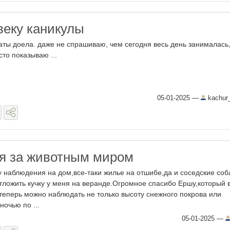
веку каникулы
аты доела. даже не спрашиваю, чем сегодня весь день занималась
сто показываю ...
05-01-2025
—
kachur
я за животным миром
у наблюдения на дом,все-таки жилье на отшибе,да и соседские соб
ложить кучку у меня на веранде.Огромное спасибо Ершу,который 
и,теперь можно наблюдать не только высоту снежного покрова или
ночью по ...
05-01-2025
—