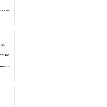
vasilev
х мы
тельно
ynefros