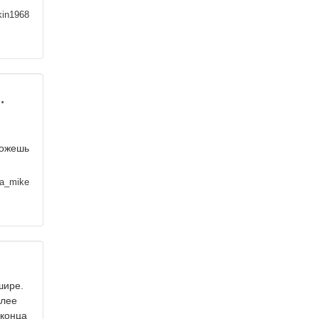
kin1968
.
можешь
a_mike
шире.
олее
 конца