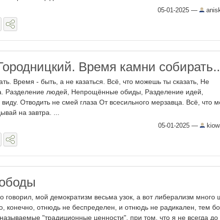
05-01-2025
—
anis
Городницкий. Время камни собирать..
ть. Время - быть, а не казаться. Всё, что можешь ты сказать, Не
а. Разделение людей, Непрощённые обиды, Разделение идей,
 виду. Отводить не смей глаза От всесильного мерзавца. Всё, что 
ывай на завтра. ...
05-01-2025
—
kiow
вободы
но говорил, мой демократизм весьма узок, а вот либерализм много 
о, конечно, отнюдь не беспределен, и отнюдь не радикален, тем б
 называемые "традиционные ценности", при том, что я не всегда до