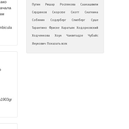
нако
Путин
Ришар
Рослякова
Саакашвили
начала
Сердюков
Скорсезе
Скотт
Снаткина
там
Собянин
Содерберг
Спилберг
Суше
mbicula
Тарантино
Фриске
Харатьян
Ходорковский
Ходченкова
Хоун
Чакветадзе
Чубайс
Янукович
Показать всех
ф
a1903gr