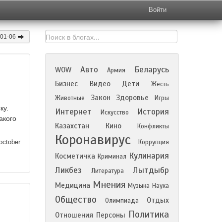
Войти
-01-06
Авто
Беларусь
WOW
Армия
Бизнес
Видео
Дети
Жесть
Закон
Здоровье
Животные
Игры
ку.
Интернет
История
Искусство
акого
Казахстан
Кино
Конфликты
Коронавирус
october
Коррупция
Кулинария
Косметичка
Криминал
Ликбез
Лытдыбр
Литература
Мнения
Медицина
Музыка
Наука
Общество
Отдых
Олимпиада
Политика
Отношения
Персоны