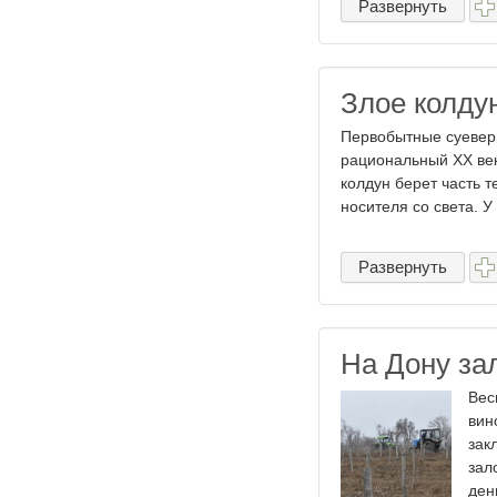
Развернуть
Злое колду
Первобытные суевери
рациональный XX век
колдун берет часть т
носителя со света. У .
Развернуть
На Дону за
Вес
вин
зак
зал
ден