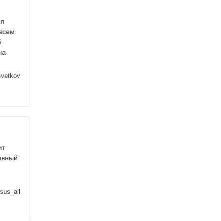
ся
овсем
б
на
svetkov
ит
авный
sus_all