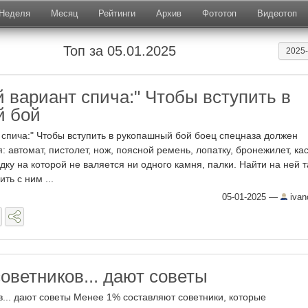
Неделя
Месяц
Рейтинги
Архив
Фототоп
Видеотоп
Топ за 05.01.2025
2025
 вариант спича:" Чтобы вступить в
й бой
 спича:" Чтобы вступить в рукопашный бой боец спецназа должен
: автомат, пистолет, нож, поясной ремень, лопатку, бронежилет, кас
ку на которой не валяется ни одного камня, палки. Найти на ней т
ть с ним ...
05-01-2025
—
ivan
оветников... дают советы
... дают советы Менее 1% составляют советники, которые