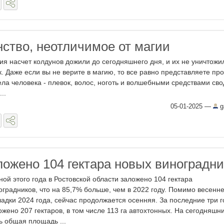
нство, неотличимое от магии
я насчет колдунов дожили до сегодняшнего дня, и их не уничтожи
. Даже если вы не верите в магию, то все равно представляете про
ела человека - плевок, волос, ноготь и волшебными средствами сво
..
05-01-2025
—
g
ложено 104 гектара новых виноградни
ной этого года в Ростовской области заложено 104 гектара
оградников, что на 85,7% больше, чем в 2022 году. Помимо весенн
ладки 2024 года, сейчас продолжается осенняя. За последние три г
ожено 207 гектаров, в том числе 113 га автохтонных. На сегодняшн
ь общая площадь ...