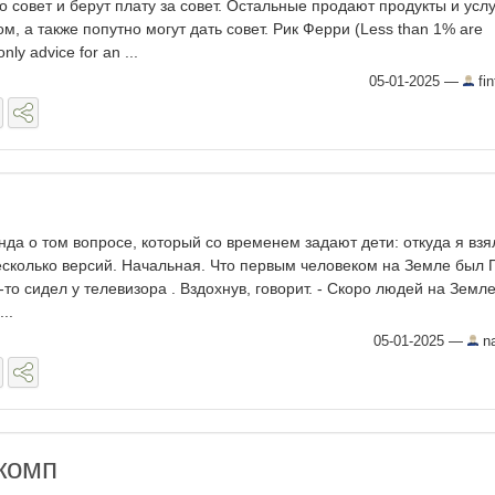
 совет и берут плату за совет. Остальные продают продукты и услу
, а также попутно могут дать совет. Рик Ферри (Less than 1% are
nly advice for an ...
05-01-2025
—
fin
нда о том вопросе, который со временем задают дети: откуда я взя
сколько версий. Начальная. Что первым человеком на Земле был 
-то сидел у телевизора . Вздохнув, говорит. - Скоро людей на Земл
..
05-01-2025
—
na
комп