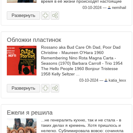
время в её жизни происходят настоящие
трагедии, фактически одна за другой
03-10-2024
—
nemihail
уходят её ...
Развернуть
Обложки пластинок
Rossano aka Bud Care Oh Dad, Poor Dad
Christine - Maureen O'Hara 1960
Remembering Nino Rota Magna Carta -
Seasons (1970) Barbara Carroll - Trio 1954
The Hello People 1960 Bonjour Tristesse
1958 Kelly Seltzer ...
03-10-2024
—
katia_lexx
Развернуть
Ежели я решила
...не генералить кухню, так и не стала - в
таких делах я кремень. Хотя пришлось и
нелегко. Сублимировала вовсю: сочиняла