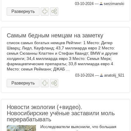
мелодрам и очень старых фильмов, все
03-10-2024
—
serzimanski
таки, я тоже испорчен привычкой к ...
Развернуть
Самым бедным немцам на заметку
список самых богатых немцев Рейтинг: 1 Место: Дитер
Шварц; Лидл, Кауфланд; 43,7 миллиарда евро 2 Место:
семья Сюзанны Клаттен и Стефан Квандт; BMW и другие
холдинги; 34,4 миллиарда евро 3 Место: Семья Мерк;
фармацевтические препараты; 33,8 миллиарда евро 4
Место: семья Рейманн; ДЖАБ ...
03-10-2024
—
anatolij_921
Развернуть
Новости экологии (+видео).
Новосибирские учёные заставили моль
перерабатывать
Исследователи выяснили, что большая