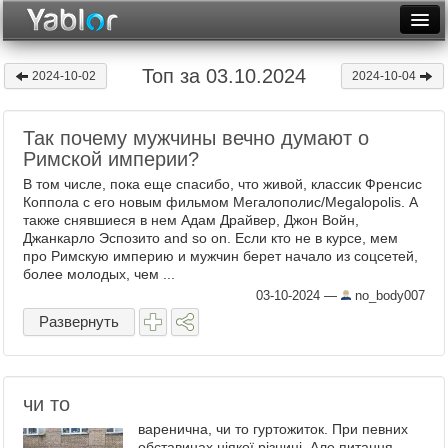
Разместить статью
Войти
Топ за 03.10.2024
2024-10-02
2024-10-04
Неделя
Так почему мужчины вечно думают о
Месяц
Римской империи?
Рейтинги
В том числе, пока еще спасибо, что живой, классик Френсис
Коппола с его новым фильмом Мегалополис/Megalopolis. А
Архив
также снявшиеся в нем Адам Драйвер, Джон Войн,
Джанкарло Эспозито and so on. Если кто не в курсе, мем
про Римскую империю и мужчин берет начало из соцсетей,
Фототоп
более молодых, чем ...
03-10-2024
—
no_body007
Видеотоп
Развернуть
чи то
варенична, чи то гуртожиток. При певних
обставинах ніякої різниці. Але питання