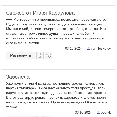
Свежее от Игоря Караулова
÷÷÷ Мы говорили о проушинах, неспешно провожая лето.
Судьба проушины нарушена, когда в неё ничто не вдето.
Мы пили чай, и тени вечера на скатерть белую легли. И я
сказал так опрометчиво: душа - проушина любви. Я
вспоминаю небо мглистое: вхожу я в осень, как домой, и
сквозь меня, мотив ...
03-10-2024
—
yuri_loskutov
Развернуть
Заболела
Уже почти 3 или 4 раза за последние месяц-полтора,как
чёрт из табакерки, вылезает какая-то толи простуда, толи
вирус, крутит-вертит один день и также быстро испаряется.
В этот раз вирус решил проявить характер и уложил меня
на лопатки, т.е. в кровать. Провожу время,как Обломов вот
только ...
03-10-2024
—
overyk