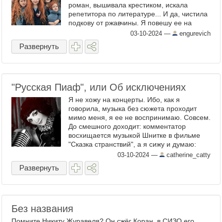
роман, вышивала крестиком, искала
репетитора по литературе... И да, чистила
подкову от ржавчины. Я повешу ее на
стену, окружив открытками из старого
03-10-2024
—
engurevich
советского набора ...
Развернуть
"Русская Пиаф", или Об исключениях
Я не хожу на концерты. Ибо, как я
говорила, музыка без сюжета проходит
мимо меня, я ее не воспринимаю. Совсем.
До смешного доходит: комментатор
восхищается музыкой Шнитке в фильме
"Сказка странствий", а я сижу и думаю:
"Что? Там еще и музыка была? " Вот
03-10-2024
—
catherine_catty
мюзиклы я отлично воспринимаю и ...
Развернуть
Без названия
Помните Никиту Журавеля? Он сжёг Коран, в СИЗО его