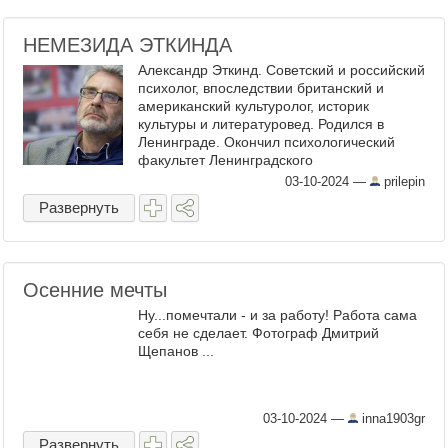
НЕМЕЗИДА ЭТКИНДА
Александр Эткинд. Советский и российский
психолог, впоследствии британский и
американский культуролог, историк
культуры и литературовед. Родился в
Ленинграде. Окончил психологический
факультет Ленинградского
государственного университета. Там же
03-10-2024
—
prilepin
защитил кандидатскую, а после ...
Развернуть
Осенние мечты
Ну...помечтали - и за работу! Работа сама
себя не сделает. Фотограф Дмитрий
Щепанов ...
03-10-2024
—
inna1903gr
Развернуть