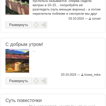
пустельга называется. сперва сидела
метрах в 10-15... попробуйте её
разглядеть (чуть меньше вороны) - а потом
перелетела поближе и смотрели мы друг
на друга минут 5. птичка никуда не
03-10-2024
—
simart
спешила. синички при этом ...
Развернуть
С добрым утром!
...
03-10-2024
—
kiowa_mike
Развернуть
Суть повесточки