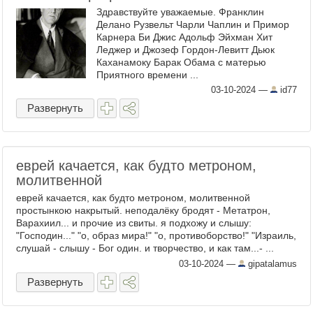
Здравствуйте уважаемые. Франклин
Делано Рузвельт Чарли Чаплин и Примор
Карнера Би Джис Адольф Эйхман Хит
Леджер и Джозеф Гордон-Левитт Дьюк
Каханамоку Барак Обама с матерью
Приятного времени ...
03-10-2024
—
id77
Развернуть
еврей качается, как будто метроном,
молитвенной
еврей качается, как будто метроном, молитвенной
простынкою накрытый. неподалёку бродят - Метатрон,
Варахиил... и прочие из свиты. я подхожу и слышу:
"Господин..." "о, образ мира!" "о, противоборство!" "Израиль,
слушай - слышу - Бог один. и творчество, и как там...- ...
03-10-2024
—
gipatalamus
Развернуть