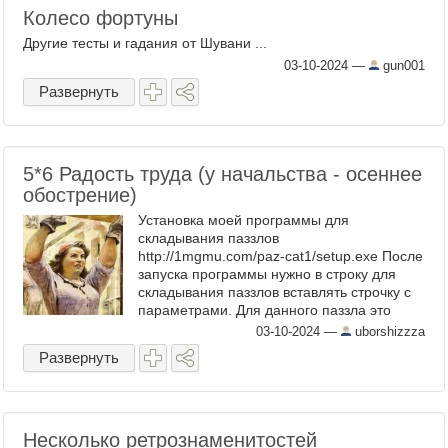
Колесо фортуны
Другие тесты и гадания от Шувани ...
03-10-2024
—
gun001
Развернуть
5​*6 Радость труда (у начальства - осеннее
обострение)
Установка моей программы для
складывания паззлов
http://1mgmu.com/paz-cat1/setup.exe После
запуска программы нужно в строку для
складывания паззлов вставлять строчку с
параметрами. Для данного паззла это
puzlscG7 100 5 6 ...
03-10-2024
—
uborshizzza
Развернуть
Несколько ретрознаменитостей