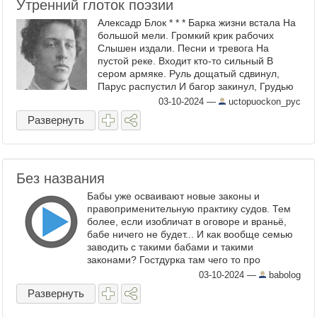
Утренний глоток поэзии
Алексадр Блок * * * Барка жизни встала На
большой мели. Громкий крик рабочих
Слышен издали. Песни и тревога На
пустой реке. Входит кто-то сильный В
сером армяке. Руль дощатый сдвинул,
Парус распустил И багор закинул, Грудью
надавил. Тихо повернулась Красная
03-10-2024
—
uctopuockon_pyc
корма, Побежали мимо ...
Развернуть
Без названия
Бабы уже осваивают новые законы и
правоприменительную практику судов. Тем
более, если изобличат в оговоре и враньё,
бабе ничего не будет... И как вообще семью
заводить с такими бабами и такими
законами? Гостдурка там чего то про
чалдфри заявляет, что дескать деструктивная
03-10-2024
—
babolog
секта... ...
Развернуть