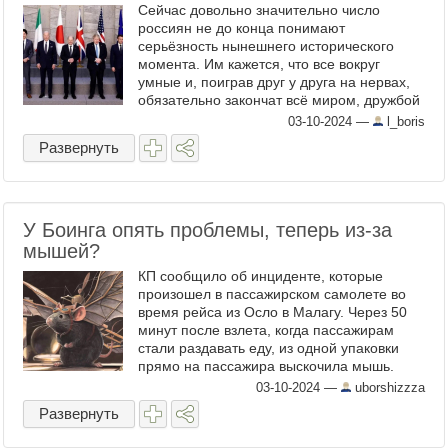
Сейчас довольно значительно число
россиян не до конца понимают
серьёзность нынешнего исторического
момента. Им кажется, что все вокруг
умные и, поиграв друг у друга на нервах,
обязательно закончат всё миром, дружбой
и жвачкой. В вероятность третьей мировой
03-10-2024
—
l_boris
эти люди не верят. Всё их ...
Развернуть
У Боинга опять проблемы, теперь из-за
мышей?
КП сообщило об инциденте, которые
произошел в пассажирском самолете во
время рейса из Осло в Малагу. Через 50
минут после взлета, когда пассажирам
стали раздавать еду, из одной упаковки
прямо на пассажира выскочила мышь.
Узнавший об этом капитан сообщил, что по
03-10-2024
—
uborshizzza
соображениям ...
Развернуть