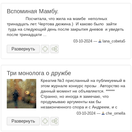
Вспоминая Мамбу.
Посчитала, что жила на мамбе неполных
тринадцать лет. Чертова дюжина.) И каково было зайти
туда на следующий день после закрытия дневов и увидеть
после тринадцати ...
03-10-2024
—
lana_cobeta5
Развернуть
Три монолога о дружбе
Креатив №3 присланный на публикуемый в
этом журнале конкурс прозы . Авторство на
данный момент не объявляется. ******
Странно, но иногда я замечаю, что
продумываю аргументы как бы
незаконченного спора и с Андреем, и с
Сашей Соколовым, особенно это было в то
03-10-2024
—
che_ornella
время, когда я еще ...
Развернуть