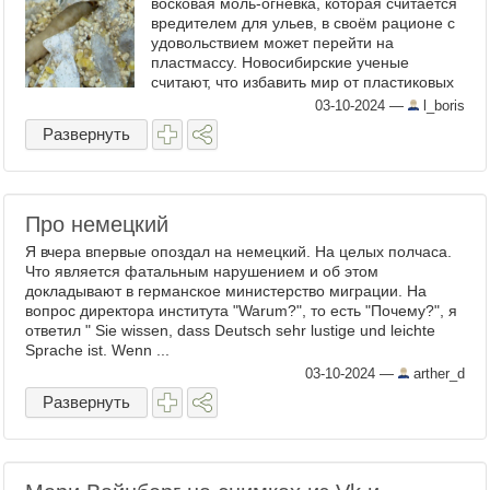
восковая моль-огнёвка, которая считается
вредителем для ульев, в своём рационе с
удовольствием может перейти на
пластмассу. Новосибирские ученые
считают, что избавить мир от пластиковых
отходов может моль. Биологи научили
03-10-2024
—
l_boris
личинок вредных насекомых ...
Развернуть
Про немецкий
Я вчера впервые опоздал на немецкий. На целых полчаса.
Что является фатальным нарушением и об этом
докладывают в германское министерство миграции. На
вопрос директора института "Warum?", то есть "Почему?", я
ответил " Sie wissen, dass Deutsch sehr lustige und leichte
Sprache ist. Wenn ...
03-10-2024
—
arther_d
Развернуть