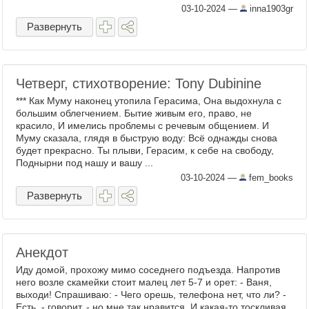
03-10-2024
—
inna1903gr
Развернуть
Четверг, стихотворение: Tony Dubinine
*** Как Муму наконец утопила Герасима, Она выдохнула с
большим облегчением. Бытие живым его, право, не
красило, И имелись проблемы с речевым общением. И
Муму сказала, глядя в быструю воду: Всё однажды снова
будет прекрасно. Ты плыви, Герасим, к себе на свободу,
Поднырни под нашу и вашу ...
03-10-2024
—
fem_books
Развернуть
Анекдот
Иду домой, прохожу мимо соседнего подъезда. Напротив
него возле скамейки стоит малец лет 5-7 и орет: - Ваня,
выходи! Спрашиваю: - Чего орешь, телефона нет, что ли? -
Есть, - говорит, - но мне так нравится. И какая-то тоскливая