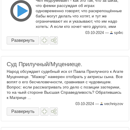
Чел недоумевает - как это так, что за шиза,
что фемки рассуждая об играх
одновременно говорят, что раскрепощённые
бабы могут делать что хотят, и тут же
ограничивают их и указывают, что им надо
хотеть: А если кто хочет чего другого, ими
запрещённого, то это и не баба вовсе, а ...
03-10-2024
—
sp4rc
Развернуть
Суд Прилучный/Муцениеце.
Народ обсуждает судебный иск от Павла Прилучного к Агате
Муцениеце. "Мажор" намерен отобрать у актрисы сына. Все
вопят о его бесчеловечности, сравнивая с чудовищем.
Вопрос: если рассматривать это дело с позиции эзотерики,
то на чьей стороне Высшая Справедливость? Обратившись
к Матрице ...
03-10-2024
—
vechniyzov
Развернуть