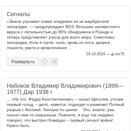
Сигналы
«Земле угрожает новая эпидемия из-за марбургской
лихорадки, — предупреждает ВОЗ. Вспышка неизвестного
вируса с летальностью до 90% обнаружена в Руанде и
теперь представляет угрозу для всего мира. Симптомы:
лихорадка, боль в горле, сыпь, кровь из носа, диарея,
тошнота, рвота и кровотечения ...
03-10-2024
—
iov75
Развернуть
Набоков Владимир Владимирович (1899—
1977) Дар 1938 г.
... «Ну что, Федор Константинович, – начал Щеголев, утолив
первый голод, – дело, кажется, подходит к развязке! Полный
разрыв с Англией, Хинчука по шапке… Это, знаете, уже
пахнет чем-то серьезным. Помните, я еще так недавно
говорил, что выстрел Коверды – первый сигнал! война!
Нужно быть ...