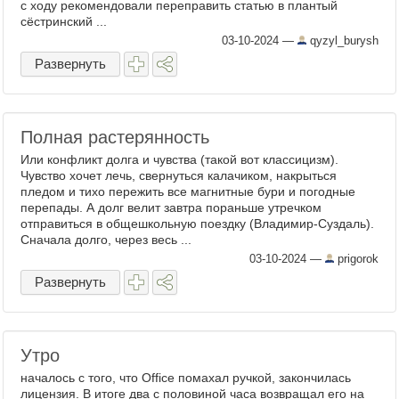
с ходу рекомендовали переправить статью в плантый
сёстринский ...
03-10-2024
—
qyzyl_burysh
Развернуть
Полная растерянность
Или конфликт долга и чувства (такой вот классицизм).
Чувство хочет лечь, свернуться калачиком, накрыться
пледом и тихо пережить все магнитные бури и погодные
перепады. А долг велит завтра пораньше утречком
отправиться в общешкольную поездку (Владимир-Суздаль).
Сначала долго, через весь ...
03-10-2024
—
prigorok
Развернуть
Утро
началось с того, что Office помахал ручкой, закончилась
лицензия. В итоге два с половиной часа возвращал его на