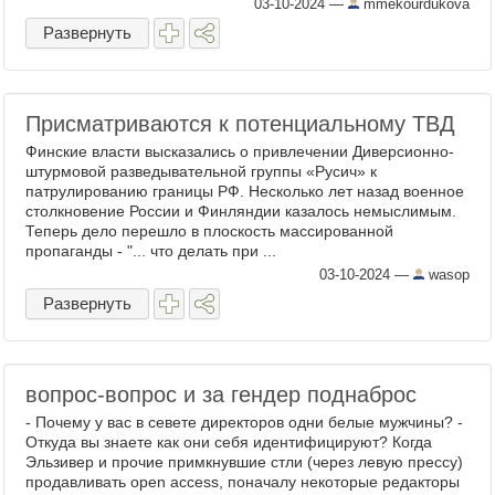
03-10-2024
—
mmekourdukova
Развернуть
Присматриваются к потенциальному ТВД
Финские власти высказались о привлечении Диверсионно-
штурмовой разведывательной группы «Русич» к
патрулированию границы РФ. Несколько лет назад военное
столкновение России и Финляндии казалось немыслимым.
Теперь дело перешло в плоскость массированной
пропаганды - "... что делать при ...
03-10-2024
—
wasop
Развернуть
вопрос-вопрос и за гендер поднаброс
- Почему у вас в севете директоров одни белые мужчины? -
Откуда вы знаете как они себя идентифицируют? Когда
Эльзивер и прочие примкнувшие стли (через левую прессу)
продавливать open access, поначалу некоторые редакторы