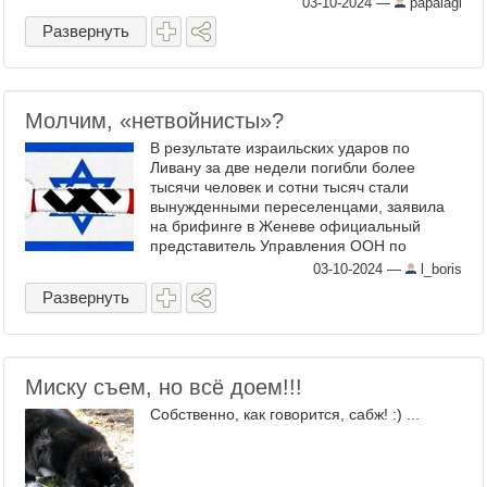
03-10-2024
—
papalagi
Развернуть
Молчим, «нетвойнисты»?
В результате израильских ударов по
Ливану за две недели погибли более
тысячи человек и сотни тысяч стали
вынужденными переселенцами, заявила
на брифинге в Женеве официальный
представитель Управления ООН по
правам человека (УВКПЧ) Элизабет
03-10-2024
—
l_boris
Троссел. Что там Международный
Развернуть
олимпийский ...
Миску съем, но всё доем!!!
Собственно, как говорится, сабж! :) ...