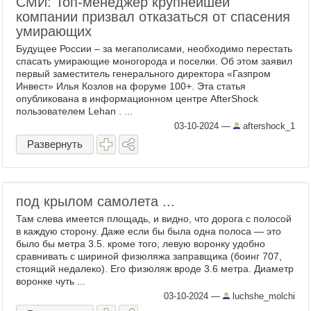
СМИ: Топ-менеджер крупнейшей
компании призвал отказаться от спасения
умирающих
Будущее России – за мегаполисами, необходимо перестать
спасать умирающие моногорода и поселки. Об этом заявил
первый заместитель генерального директора «Газпром
Инвест» Илья Козлов на форуме 100+. Эта статья
опубликована в информационном центре AfterShock
пользователем Lehan . ...
03-10-2024
—
aftershock_1
Развернуть
под крылом самолета ...
Там слева имеется площадь, и видно, что дорога с полосой
в каждую сторону. Даже если бы была одна полоса — это
было бы метра 3.5. кроме того, левую воронку удобно
сравнивать с шириной физюляжа заправщика (боинг 707,
стоящий недалеко). Его физюляж вроде 3.6 метра. Диаметр
воронке чуть ...
03-10-2024
—
luchshe_molchi