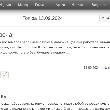
Неделя
Месяц
Рейтинги
Архив
Фототоп
Видеотоп
Топ за 13.09.2024
2024
реча
 Костомаров заприметил Ирку в магазине, где она работала книж
ароведом. Не то, чтобы Юра был читающим, он если прочел что-то 
ки до корки, то это был букварь в первом ...
13-09-2024
—
s
ку
ическая аберрация, которую прекрасно знает любой руководитель с
ко дать подчиненным некое житейское благо — неважно в каких це