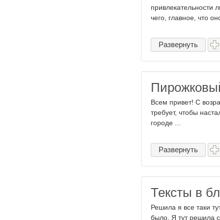
привлекательности л
чего, главное, что оно
Развернуть
Пирожковый
Всем привет! С возр
требует, чтобы наста
городе ...
Развернуть
Тексты в бл
Решила я все таки ту
было. Я тут решила с