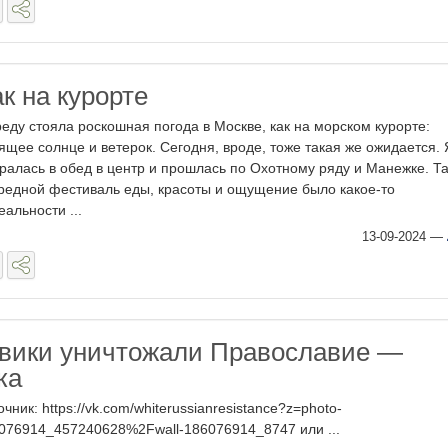
к на курорте
реду стояла роскошная погода в Москве, как на морском курорте:
ящее солнце и ветерок. Сегодня, вроде, тоже такая же ожидается. 
ралась в обед в центр и прошлась по Охотному ряду и Манежке. Т
редной фестиваль еды, красоты и ощущение было какое-то
еальности ...
13-09-2024
—
вики уничтожали Православие —
ка
очник: https://vk.com/whiterussianresistance?z=photo-
076914_457240628%2Fwall-186076914_8747 или ...