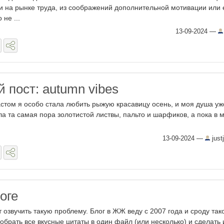
и на рынке труда, из соображений дополнительной мотивации или
 не ...
13-09-2024
—
 пост: autumn vibes
астом я особо стала любить рыжую красавицу осень, и моя душа уж
ла та самая пора золотистой листвы, пальто и шарфиков, а пока в 
13-09-2024
—
just
оге
т озвучить такую проблему. Блог в ЖЖ веду с 2007 года и сроду так
обрать все вкусные цитаты в один файл (или несколько) и сделать 