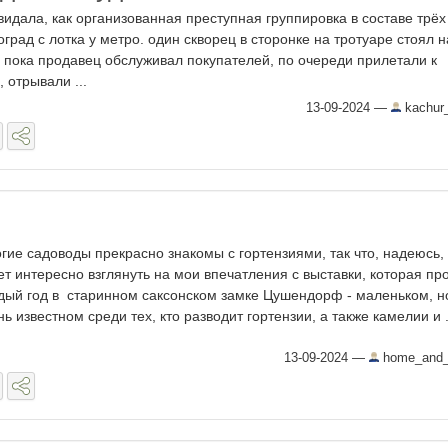
видала, как организованная преступная группировка в составе трёх
град с лотка у метро. один скворец в сторонке на тротуаре стоял н
, пока продавец обслуживал покупателей, по очереди прилетали к
 отрывали ...
13-09-2024
—
kachur
гие садоводы прекрасно знакомы с гортензиями, так что, надеюсь,
ет интересно взглянуть на мои впечатления с выставки, которая пр
дый год в старинном саксонском замке Цушендорф - маленьком, н
нь известном среди тех, кто разводит гортензии, а также камелии и .
13-09-2024
—
home_and_