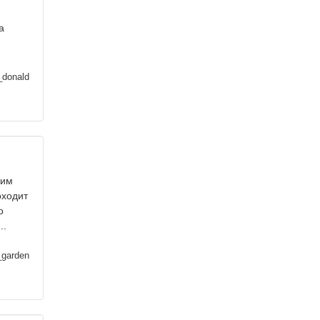
а
_donald
 им
оходит
о
..
garden