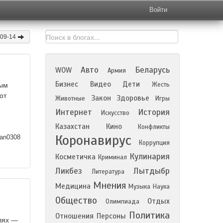
Войти
-09-14
Авто
Беларусь
WOW
Армия
Бизнес
Видео
Дети
Жесть
ным
от
Закон
Здоровье
Животные
Игры
Интернет
История
Искусство
Казахстан
Кино
Конфликты
Коронавирус
an0308
Коррупция
Кулинария
Косметичка
Криминал
Ликбез
Лытдыбр
Литература
Мнения
Медицина
Музыка
Наука
Общество
Отдых
Олимпиада
Политика
Отношения
Персоны
лях —