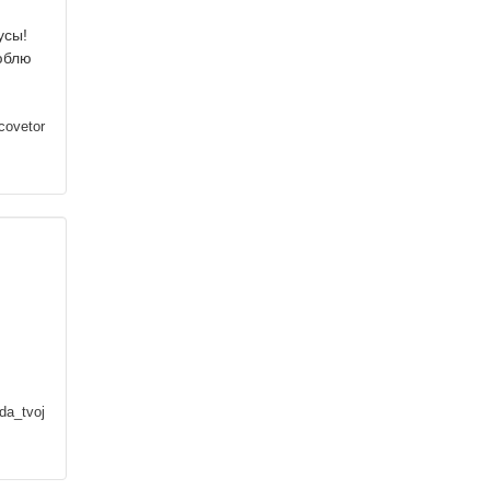
усы!
люблю
covetor
da_tvoj