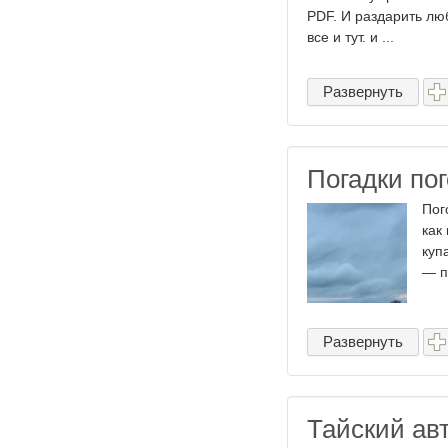
PDF. И раздарить лю
все и тут. и ...
Развернуть
Погадки по
Пог
как
куп
— п
Развернуть
Тайский ав