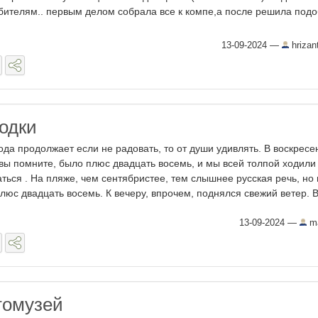
бителям.. первым делом собрала все к компе,а после решила подо
13-09-2024
—
hrizan
годки
ода продолжает если не радовать, то от души удивлять. В воскресе
 вы помните, было плюс двадцать восемь, и мы всей толпой ходили
аться . На пляже, чем сентябристее, тем слышнее русская речь, но 
люс двадцать восемь. К вечеру, впрочем, поднялся свежий ветер. В 
13-09-2024
—
ma
томузей