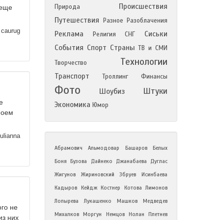
Происшествия
Природа
 еще
Путешествия
Разное
Разоблачения
caurug
Реклама
Сиськи
Религия
СНГ
События
Спорт
Страны
ТВ и СМИ
Технологии
Творчество
Транспорт
Троллинг
Финансы
Фото
Штуки
Шоубиз
е
Экономика
Юмор
моем
julianna
Абрамович
Альмодовар
Башаров
Белых
Боня
Бузова
Дайнеко
Джанабаева
Дуглас
Жигунов
Жириновский
Збруев
Исинбаева
Кадыров
Кейдж
Костнер
Котова
Лимонов
Лопырева
Лукашенко
Машков
Медведев
ого не
Михалков
Моргун
Немцов
Нолан
Плетнев
из них