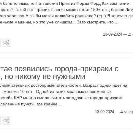
и быть точным, то Паттайский Прям из Форзы Форд Как вам такие
араты? Такой вот "трицикл" легко может стоит 150+ тыщ баксов Лот
зка хорошая А вы бы могли полюбить радикала? (с) :) Я конечно 
енькие машины, но это уже слишком... Зато смотрите, что ...
13-09-2024
—
итае появились города-призраки с
, но никому не нужными
примечательных достопримечательностей. Возраст одних идет на
 – моложе 10 лет . Одной из таких мрачных современных
стей» КНР можно смело считать загадочные города-призраки.
еленные пункты, где крайне ...
13-09-2024
—
vseg