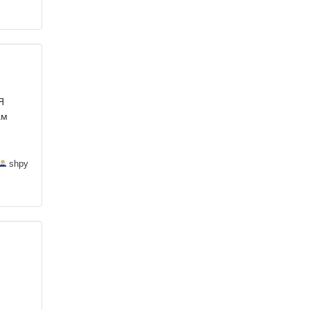
Я
ам
shpy