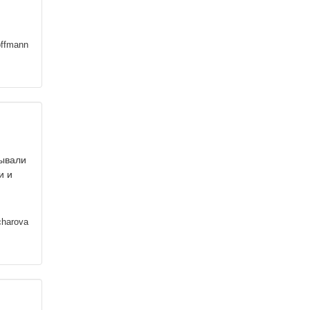
ffmann
зывали
и и
harova