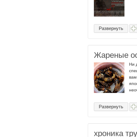
Развернуть
Жареные ос
Ни 
спе
вам
япо
нео
Развернуть
хроника тр