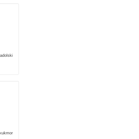
adolski
kukmor