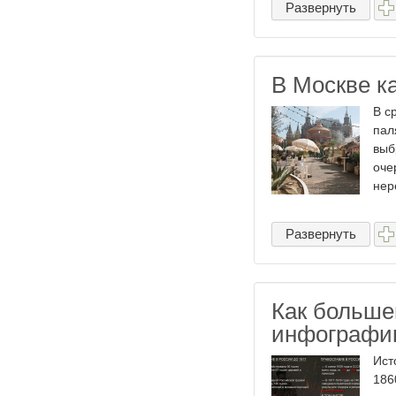
Развернуть
В Москве ка
В с
пал
выб
оче
нер
Развернуть
Как больше
инфографи
Ист
186