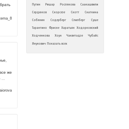
брать
Путин
Ришар
Рослякова
Саакашвили
Сердюков
Скорсезе
Скотт
Снаткина
tema_8
Собянин
Содерберг
Спилберг
Суше
Тарантино
Фриске
Харатьян
Ходорковский
Ходченкова
Хоун
Чакветадзе
Чубайс
Янукович
Показать всех
нье,
все же
...
iorova