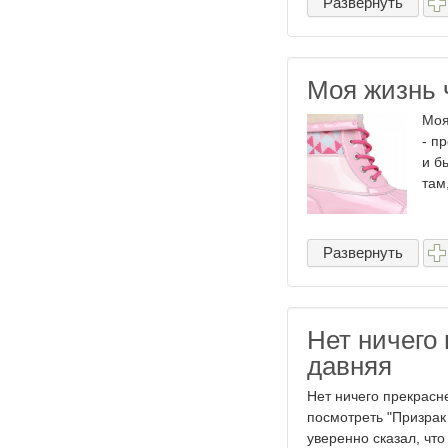
Развернуть
Моя жизнь 
Моя
- п
и б
там
Развернуть
Нет ничего
давняя
Нет ничего прекрасн
посмотреть "Призрак
уверенно сказал, чт