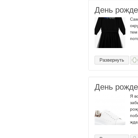
День рожде
Сам
окр
тем
пот
Развернуть
День рожде
Я в
заб
рож
поб
жда