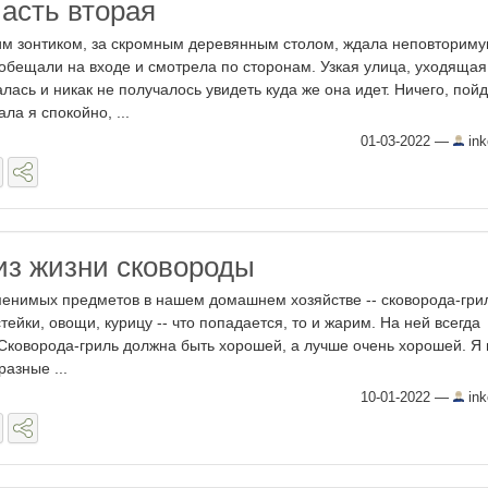
часть вторая
им зонтиком, за скромным деревянным столом, ждала неповторим
 обещали на входе и смотрела по сторонам. Узкая улица, уходящая
лась и никак не получалось увидеть куда же она идет. Ничего, пойд
ла я спокойно, ...
01-03-2022
—
ink
из жизни сковороды
енимых предметов в нашем домашнем хозяйстве -- сковорода-гри
тейки, овощи, курицу -- что попадается, то и жарим. На ней всегда
 Сковорода-гриль должна быть хорошей, а лучше очень хорошей. Я
разные ...
10-01-2022
—
ink