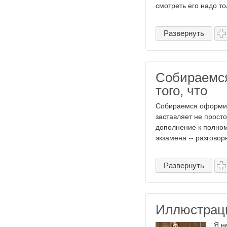
смотреть его надо тол
Развернуть
Собираемся
того, что
Собираемся оформить
заставляет не просто
дополнение к полно
экзамена -- разговорн
Развернуть
Иллюстраци
Я н