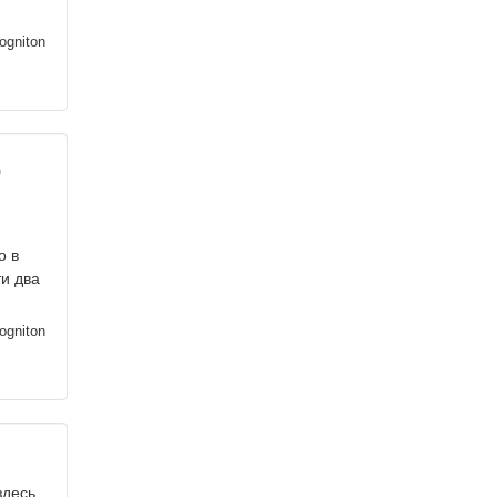
ogniton
о
о в
и два
ogniton
здесь