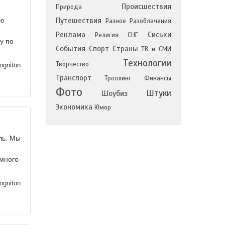
Происшествия
Природа
ую
Путешествия
Разное
Разоблачения
Реклама
Сиськи
Религия
СНГ
у по
События
Спорт
Страны
ТВ и СМИ
Технологии
Творчество
ogniton
Транспорт
Троллинг
Финансы
Фото
Штуки
Шоубиз
Экономика
Юмор
ль. Мы
 много
ogniton