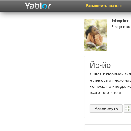
Разместить статью
inkogniton
Чаще в ка
Йо-йо
Я шла к любимой гиги
я ленюсь и плохо чи
ленюсь, но иногда, к
всего того, что я ...
Развернуть