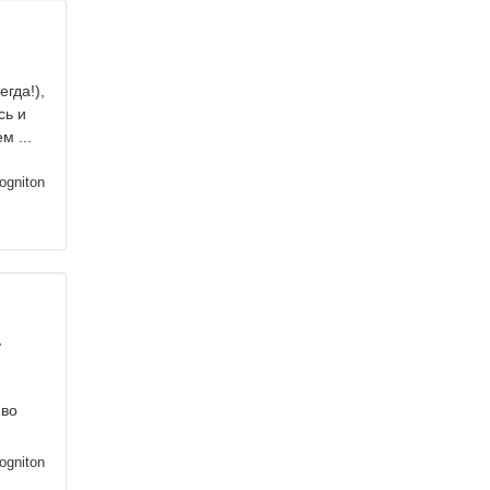
гда!),
сь и
м ...
ogniton
ь
иво
ogniton