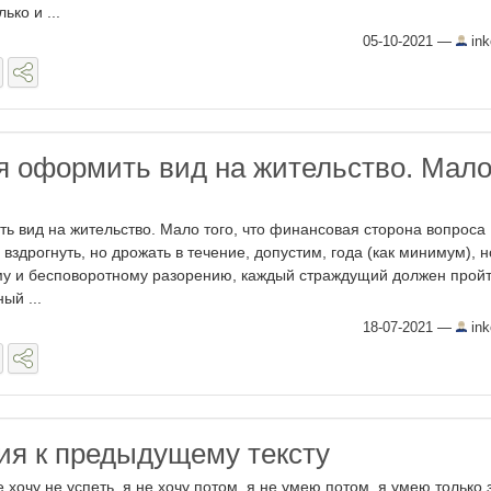
ько и ...
05-10-2021
—
ink
 оформить вид на жительство. Мал
 вид на жительство. Мало того, что финансовая сторона вопроса
 вздрогнуть, но дрожать в течение, допустим, года (как минимум), н
му и бесповоротному разорению, каждый страждущий должен пройт
ый ...
18-07-2021
—
ink
я к предыдущему тексту
е хочу не успеть, я не хочу потом, я не умею потом, я умею только 