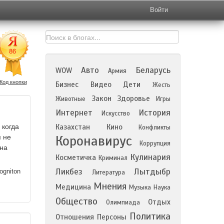
Войти
Авто
Беларусь
WOW
Армия
Код кнопки
Бизнес
Видео
Дети
Жесть
Закон
Здоровье
Животные
Игры
Интернет
История
Искусство
 когда
Казахстан
Кино
Конфликты
Коронавирус
я не
Коррупция
она
Кулинария
Косметичка
Криминал
Ликбез
Лытдыбр
ogniton
Литература
Мнения
Медицина
Музыка
Наука
Общество
Отдых
Олимпиада
Политика
Отношения
Персоны