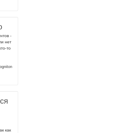
ю
нтов -
ли нет
кто-то
ogniton
тся
ак как