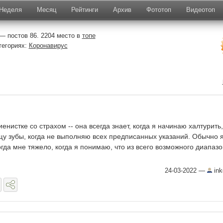
Неделя
Месяц
Рейтинги
Архив
Фототоп
Видеотоп
— постов 86. 2204 место в
топе
тегориях:
Коронавирус
енистке со страхом -- она всегда знает, когда я начинаю халтурить,
щу зубы, когда не выполняю всех предписанных указаний. Обычно 
огда мне тяжело, когда я понимаю, что из всего возможного диапаз
24-03-2022
—
ink