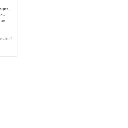
ация,
ось
 не
imakoff