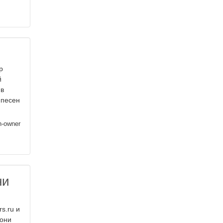
р
й
 в
 песен
h-owner
ни
s.ru и
Тони