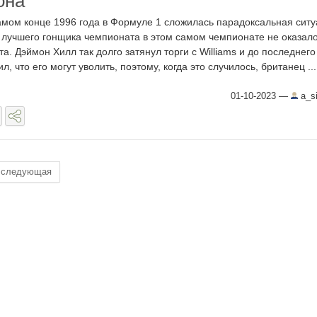
она
амом конце 1996 года в Формуле 1 сложилась парадоксальная ситу
 лучшего гонщика чемпионата в этом самом чемпионате не оказал
та. Дэймон Хилл так долго затянул торги с Williams и до последнего
ил, что его могут уволить, поэтому, когда это случилось, британец ...
01-10-2023
—
a_s
следующая