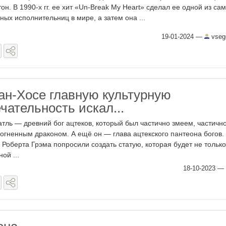
тон. В 1990-х гг. ее хит «Un-Break My Heart» сделал ее одной из са
ных исполнительниц в мире, а затем она ...
19-01-2024
—
vseg
Сан-Хосе главную культурную
чательность искал...
тль — древний бог ацтеков, который был частично змеем, частичн
 огненным драконом. А ещё он — глава ацтекского пантеона богов.
 Роберта Грэма попросили создать статую, которая будет не только
ой ...
18-10-2023
—