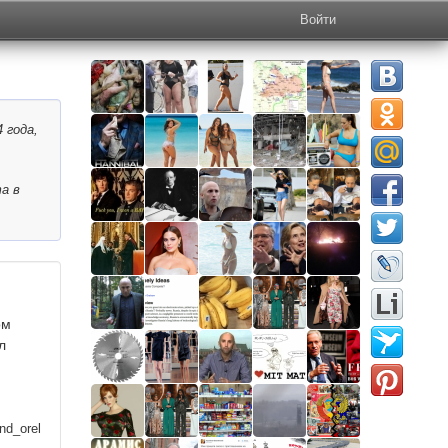
Войти
 года,
а в
ом
л
nd_orel