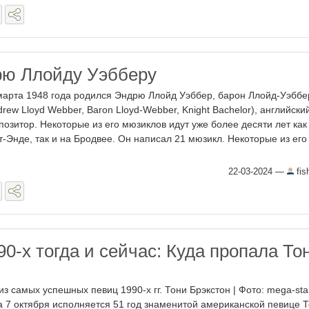
рю Ллойду Уэбберу
марта 1948 года родился Эндрю Ллойд Уэббер, барон Ллойд-Уэббе
drew Lloyd Webber, Baron Lloyd-Webber, Knight Bachelor), английски
позитор. Некоторые из его мюзиклов идут уже более десяти лет как
т-Энде, так и на Бродвее. Он написал 21 мюзикл. Некоторые из его
22-03-2024
—
fis
0-х тогда и сейчас: Куда пропала То
из самых успешных певиц 1990-х гг. Тони Брэкстон | Фото: mega-star
ua 7 октября исполняется 51 год знаменитой американской певице 