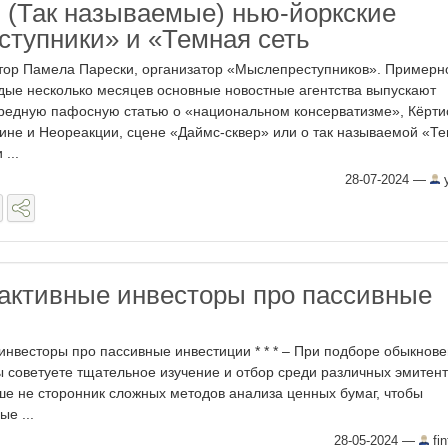
. (Так называемые) нью-йоркские
тупники» и «Темная сеть
тор Памела Парески, организатор «Мыслепреступников». Примерн
дые несколько месяцев основные новостные агентства выпускают
редную пафосную статью о «национальном консерватизме», Кёрти
ине и Неореакции, сцене «Даймс-сквер» или о так называемой «Т
 ...
28-07-2024
—
y
активные инвесторы про пассивные
и
инвесторы про пассивные инвестиции * * * – При подборе обыкнов
ы советуете тщательное изучение и отбор среди различных эмитент
ьше не сторонник сложных методов анализа ценных бумаг, чтобы
е ...
28-05-2024
—
fin