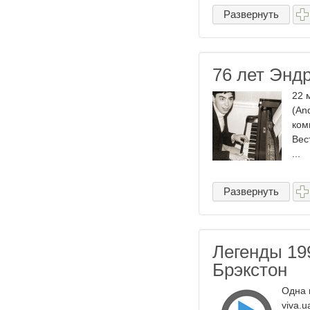
Развернуть
76 лет Энд
22 
(An
ком
Вес
...
Развернуть
Легенды 199
Брэкстон
Одна 
viva.