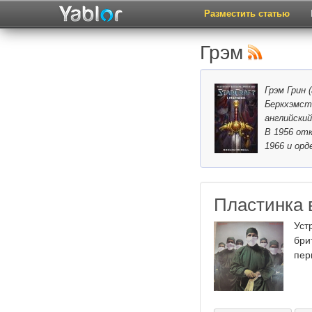
Разместить статью
Грэм
Грэм Грин 
Беркхэмст
английский
В 1956 от
1966 и орд
Пластинка в
Уст
бри
пер