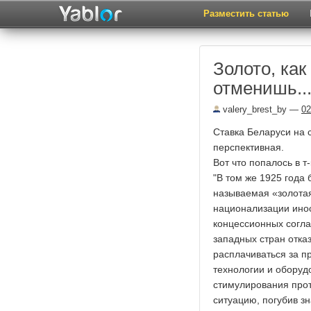
Разместить статью
Золото, как
отменишь..
valery_brest_by
—
02
Ставка Беларуси на 
перспективная.
Вот что попалось в т
"В том же 1925 года
называемая «золота
национализации инос
концессионных согла
западных стран отка
расплачиваться за п
технологии и оборуд
стимулирования прот
ситуацию, погубив з