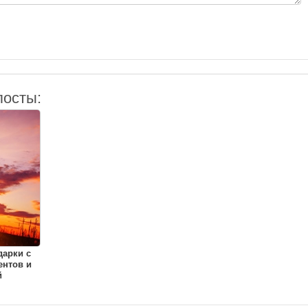
посты:
дарки с
ентов и
й