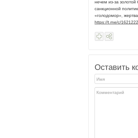
нечем из-за золотой 
санкционной политик
«голодомор», жертва
https://t.me/c/16212
Оставить к