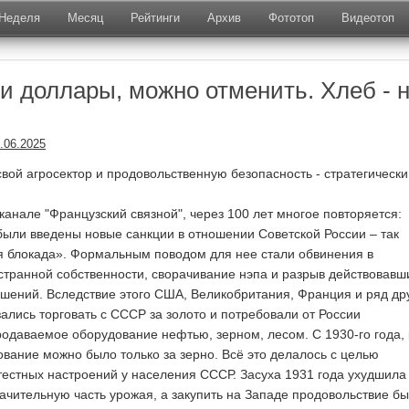
Неделя
Месяц
Рейтинги
Архив
Фототоп
Видеотоп
 и доллары, можно отменить. Хлеб - 
.
.06.2025
свой агросектор и продовольственную безопасность - стратегически
-канале "Французский связной", через 100 лет многое повторяется:
 были введены новые санкции в отношении Советской России – так
я блокада». Формальным поводом для нее стали обвинения в
транной собственности, сворачивание нэпа и разрыв действовавш
шений. Вследствие этого США, Великобритания, Франция и ряд др
зались торговать с СССР за золото и потребовали от России
родаваемое оборудование нефтью, зерном, лесом. С 1930-го года, 
ование можно было только за зерно. Всё это делалось с целью
естных настроений у населения СССР. Засуха 1931 года ухудшила
начительную часть урожая, а закупить на Западе продовольствие б