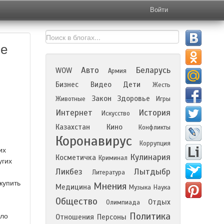
Войти
не
Авто
Беларусь
WOW
Армия
Бизнес
Видео
Дети
Жесть
Закон
Здоровье
Животные
Игры
Интернет
История
Искусство
Казахстан
Кино
Конфликты
Коронавирус
Коррупция
их
Кулинария
Косметичка
Криминал
угих
Ликбез
Лытдыбр
Литература
купить
Мнения
Медицина
Музыка
Наука
Общество
Отдых
Олимпиада
Политика
ыло
Отношения
Персоны