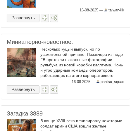
16-08-2025
—
taiwan4ik
Развернуть
Миниатюрно-новостное.
Несколько куцый выпуск, но по
уважительной причине. Позавчера из недр
ГВ протекли шакальные фотографии
рульбука из новой коробки киллтима. Ночь
и утро ударные команды операторов,
работающих на этого корпоративного
монстра бриллиантовых миниатюр,
16-08-2025
—
pantsu_squad
пытались купировать последствия утечки,
Развернуть
...
Загадка 3889
В конце XVIII века в экипировку некоторых
солдат армии США вошли желтые