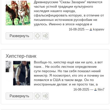
Древнерусские "Сказы Захарии" являются
частью устной традиции культурного
наследия нашего народа,
сфальсифицировать которую, в отличие от
письменных источников русофобам не
удалось. Именно в эпосе народов и
сохранились неизменными
16-08-2025
—
koparev
информационные пазлы о подлинной
Развернуть
истории человечества и ...
Хипстер-панк
Вообще-то, хипстер ещё как ни шло, а вот
панк... Не особо лестное определение
сути персоны. Но так себя показал некий
министр. Я посмотрел, кто это и почему он
появился в США в таком виде. Он по
иностранным делам: и не просто так, а
бессменный деятель, 21 год на высоком
16-08-2025
—
filin7
государственном ...
Развернуть