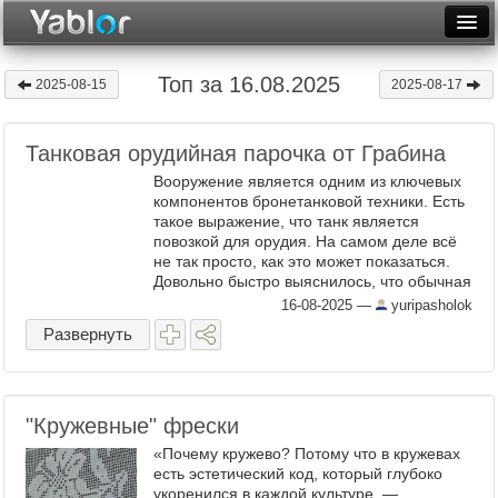
Разместить статью
Войти
Топ за 16.08.2025
2025-08-15
2025-08-17
Неделя
Танковая орудийная парочка от Грабина
Месяц
Вооружение является одним из ключевых
Рейтинги
компонентов бронетанковой техники. Есть
такое выражение, что танк является
повозкой для орудия. На самом деле всё
Архив
не так просто, как это может показаться.
Довольно быстро выяснилось, что обычная
Фототоп
артиллерия для танков подходит не самым
16-08-2025
—
yuripasholok
лучшим образом. ...
Видеотоп
Развернуть
"Кружевные" фрески
«Почему кружево? Потому что в кружевах
есть эстетический код, который глубоко
укоренился в каждой культуре, —