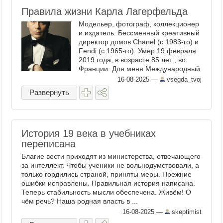
Правила жизни Карла Лагерфельда
Модельер, фотограф, коллекционер
и издатель. Бессменный креативный
директор домов Chanel (с 1983-го) и
Fendi (с 1965-го). Умер 19 февраля
2019 года, в возрасте 85 лет , во
Франции. Для меня Международный
женский день — это каждый день в
16-08-2025
—
vsegda_tvoj
году. Мужская мода меня мало
Развернуть
волнует. Нет, ...
История 19 века в учебниках
переписана
Благие вести приходят из министерства, отвечающего
за интеллект. Чтобы ученики не вольнодумствовали, а
только гордились страной, приняты меры. Прежние
ошибки исправлены. Правильная история написана.
Теперь стабильность мысли обеспечена. Живём! О
чём речь? Наша родная власть в ...
16-08-2025
—
skeptimist