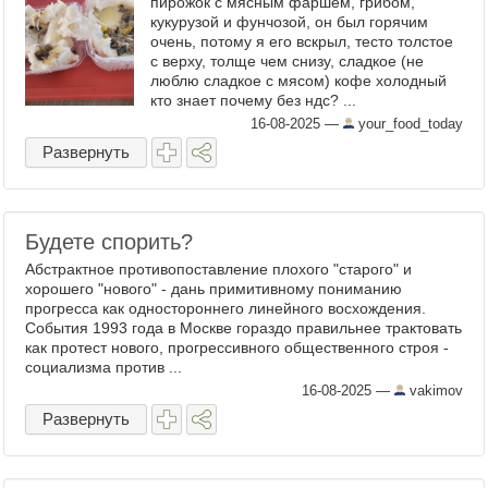
пирожок с мясным фаршем, грибом,
кукурузой и фунчозой, он был горячим
очень, потому я его вскрыл, тесто толстое
с верху, толще чем снизу, сладкое (не
люблю сладкое с мясом) кофе холодный
кто знает почему без ндс? ...
16-08-2025
—
your_food_today
Развернуть
Будете спорить?
Абстрактное противопоставление плохого "старого" и
хорошего "нового" - дань примитивному пониманию
прогресса как одностороннего линейного восхождения.
События 1993 года в Москве гораздо правильнее трактовать
как протест нового, прогрессивного общественного строя -
социализма против ...
16-08-2025
—
vakimov
Развернуть