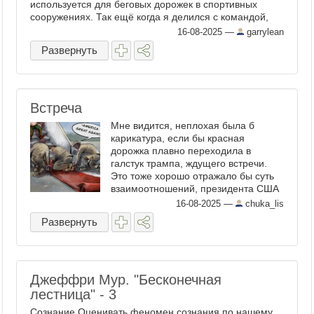
используется для беговых дорожек в спортивных
сооружениях. Так ещё когда я делился с командой,
которая ...
16-08-2025
—
garrylean
Развернуть
Встреча
Мне видится, неплохая была б
карикатура, если бы красная
дорожка плавно переходила в
галстук трампа, ждущего встречи.
Это тоже хорошо отражало бы суть
взаимоотношений, президента США
с российским преступником. Судя по
16-08-2025
—
chuka_lis
фото, трамп получил нагоняй от
Развернуть
куратора, и будет ...
Джеффри Мур. "Бесконечная
лестница" - 3
Сознание Оценивать феномен сознания по нашему