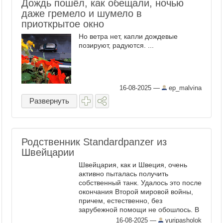
Дождь пошёл, как обещали, ночью
даже гремело и шумело в
приоткрытое окно
Но ветра нет, капли дождевые
позируют, радуются. ...
16-08-2025
—
ep_malvina
Развернуть
Родственник Standardpanzer из
Швейцарии
Швейцария, как и Швеция, очень
активно пыталась получить
собственный танк. Удалось это после
окончания Второй мировой войны,
причем, естественно, без
зарубежной помощи не обошлось. В
1953 конгломерат немецких фирм
16-08-2025
—
yuripasholok