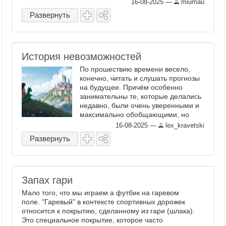
16-08-2025
—
miumau
Развернуть
История невозможностей
По прошествию времени весело,
конечно, читать и слушать прогнозы
на будущее. Причём особенно
занимательны те, которые делались
недавно, были очень уверенными и
максимально обобщающими, но
зафейлились в кратчайшие сроки.
16-08-2025
—
lex_kravetski
Например, недавно посмотрел
Развернуть
передачу, записанную примерно
четыре ...
Запах гари
Мало того, что мы играем а футбик на гаревом
поле. "Гаревый" в контексте спортивных дорожек
относится к покрытию, сделанному из гари (шлака).
Это специальное покрытие, которое часто