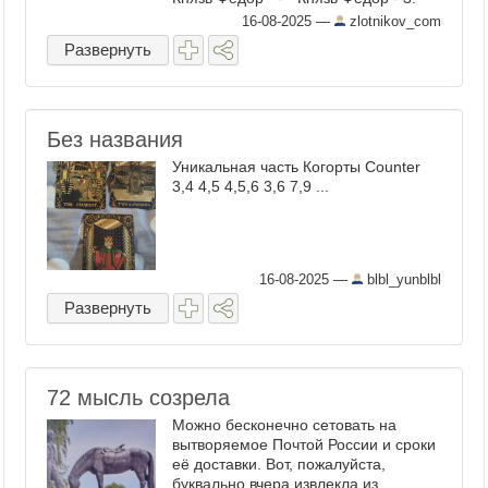
Меч Тамерлана ". Аудиокнига (чтец -
16-08-2025
—
zlotnikov_com
Макс Радман) Электронная О книге:
Развернуть
Исторический ...
Без названия
Уникальная часть Когорты Counter
3,4 4,5 4,5,6 3,6 7,9 ...
16-08-2025
—
blbl_yunblbl
Развернуть
72 мысль созрела
Можно бесконечно сетовать на
вытворяемое Почтой России и сроки
её доставки. Вот, пожалуйста,
буквально вчера извлекла из