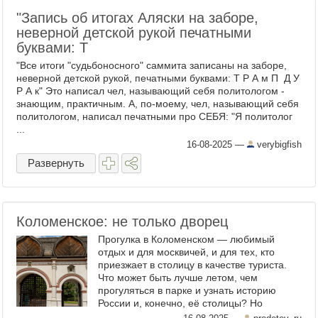
"Запись об итогах Аляски на заборе,
неверной детской рукой печатными
буквами: T
"Все итоги "судьбоносного" саммита записаны на заборе,
неверной детской рукой, печатными буквами: T Р А м П Д У
Р А к" Это написал чел, называющий себя политологом -
знающим, практичным. А, по-моему, чел, называющий себя
политологом, написал печатными про СЕБЯ: "Я политолог
...
16-08-2025
—
verybigfish
Развернуть
Коломенское: не только дворец
Прогулка в Коломенском — любимый
отдых и для москвичей, и для тех, кто
приезжает в столицу в качестве туриста.
Что может быть лучше летом, чем
прогуляться в парке и узнать историю
России и, конечно, её столицы? Но
Коломенское — это отнюдь не только