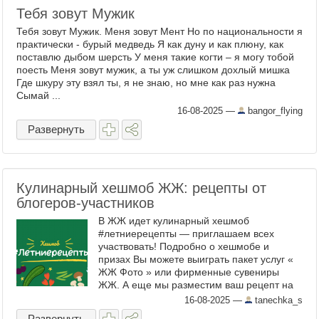
Тебя зовут Мужик
Тебя зовут Мужик. Меня зовут Мент Но по национальности я
практически - бурый медведь Я как дуну и как плюну, как
поставлю дыбом шерсть У меня такие когти – я могу тобой
поесть Меня зовут мужик, а ты уж слишком дохлый мишка
Где шкуру эту взял ты, я не знаю, но мне как раз нужна
Сымай ...
16-08-2025
—
bangor_flying
Развернуть
Кулинарный хешмоб ЖЖ: рецепты от
блогеров-участников
В ЖЖ идет кулинарный хешмоб
#летниерецепты — приглашаем всех
участвовать! Подробно о хешмобе и
призах Вы можете выиграть пакет услуг «
ЖЖ Фото » или фирменные сувениры
ЖЖ. А еще мы разместим ваш рецепт на
главной странице ЖЖ . ...
16-08-2025
—
tanechka_s
Развернуть