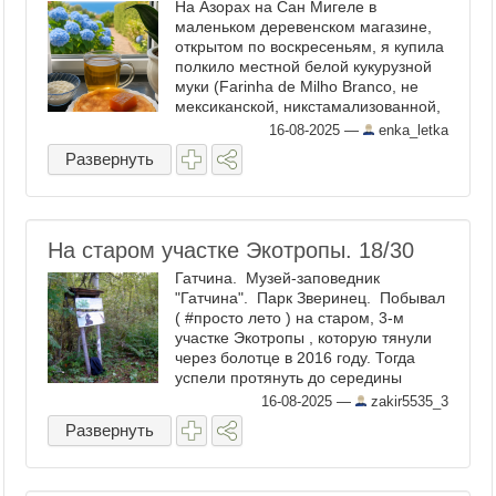
На Азорах на Сан Мигеле в
маленьком деревенском магазине,
открытом по воскресеньям, я купила
полкило местной белой кукурузной
муки (Farinha de Milho Branco, не
мексиканской, никстамализованной,
а обычной. Купила я ее для
16-08-2025
—
enka_letka
экспериментов, а также на случай,
Развернуть
если у нас кончится весь ...
На старом участке Экотропы. 18/30
Гатчина. Музей-заповедник
"Гатчина". Парк Зверинец. Побывал
( #просто лето ) на старом, 3-м
участке Экотропы , которую тянули
через болотце в 2016 году. Тогда
успели протянуть до середины
болотца дощатый настил.
16-08-2025
—
zakir5535_3
Заготовленные далее под настил ...
Развернуть