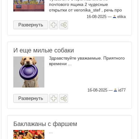
почтового ящика 2 чудесные
открытки от veronika_stef , речь про
вас). В общем, на будущее
16-08-2025
—
elika
принимаю решение отправлять всю
Развернуть
эту призовую корреспонденцию ...
И еще милые собаки
Здравствуйте уважаемые. Приятного
времени ...
16-08-2025
—
id77
Развернуть
Баклажаны с фаршем
...