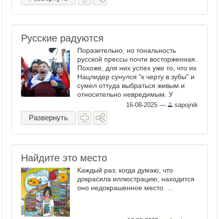
Русские радуются
Поразительно, но тональность
русской прессы почти восторженная.
Похоже, для них успех уже то, что их
Нацлидер сунулся "к черту в зубы" и
сумел оттуда выбраться живым и
относительно невредимым. У
публики - эйфория. Хотя радоваться
16-08-2025
—
sapojnik
тут нечему, честно говоря, да и что
Развернуть
за "успех" тут в ...
Найдите это место
Каждый раз, когда думаю, что
докрасила иллюстрацию, находится
оно недокрашенное место. ...