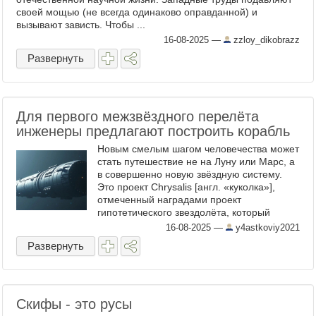
своей мощью (не всегда одинаково оправданной) и
вызывают зависть. Чтобы ...
16-08-2025
—
zzloy_dikobrazz
Развернуть
Для первого межзвёздного перелёта
инженеры предлагают построить корабль
Новым смелым шагом человечества может
стать путешествие не на Луну или Марс, а
в совершенно новую звёздную систему.
Это проект Chrysalis [англ. «куколка»],
отмеченный наградами проект
гипотетического звездолёта, который
сможет доставить до 2400 человек к Альфе
16-08-2025
—
y4astkoviy2021
Центавра — ...
Развернуть
Скифы - это русы