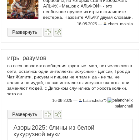
барабаны, на которых стали изображать
АЛЬФУ. «Мешок с АЛЬФОЙ» - это
необычное оружие из игры в стилистике
вестерна. Назовите АЛЬФУ двумя словами.
Картинка ниже не содержит подсказки и
16-08-2025
—
chern_molnija
поставлена для того, чтобы ...
Развернуть
игры разумов
во всех новостях сообщения грустные: мол, нет человеков в
сети, остались одни интеллекты искусные - Дипсик, Грок да
Чат Жипити. рисуем и пишем не я там и да - не ты, не
эллин и не иудей, но все интеллекты искусные заняты, они
заменяют людей. с Дипсиком случились от хохота колики,
зато он ...
16-08-2025
—
balanchelix">
balancheli
Развернуть
Азоры2025: блины из белой
кукурузной муки