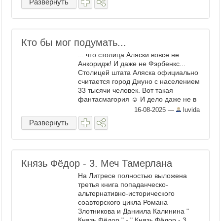
Развернуть
Кто бы мог подумать...
... что столица Аляски вовсе не
Анкоридж! И даже не Фэрбенкс...
Столицей штата Аляска официально
считается город Джуно с населением
33 тысячи человек. Вот такая
фантасмагория ☺ И дело даже не в
количестве населения, на всей
16-08-2025
—
luvida
Аляске проживает чуть более 700
Развернуть
тысяч. Удивительно то, что ...
Князь Фёдор - 3. Меч Тамерлана
На Литресе полностью выложена
третья книга попаданческо-
альтернативно-исторического
соавторского цикла Романа
Злотникова и Даниила Калинина "
Князь Фёдор " - " Князь Фёдор - 3.