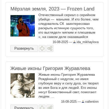
Мёрзлая земля, 2023 — Frozen Land
Отечественный сериал о серийном
убийце — маньяке. И кто более, чем
следователь СК заинтересован
раскрыть истинную сущность того,
кто выглядел« мягким и плюшевым
», на самом деле оказавшийся
злодеем. А каким образом всё
16-08-2025
—
ida_mikhaylova
развивалось и происходило шаг за
Развернуть
шагом, расскажут и ...
Живые иконы Григория Журавлева
Живые иконы Григория Журавлева
Рождённый с недугом, но имея
глубокую веру и силу духа, он творил
во имя Бога и для людей. Его иконы
несут Божественный свет, помогают
людям. ...
16-08-2025
—
vallentinn
Развернуть