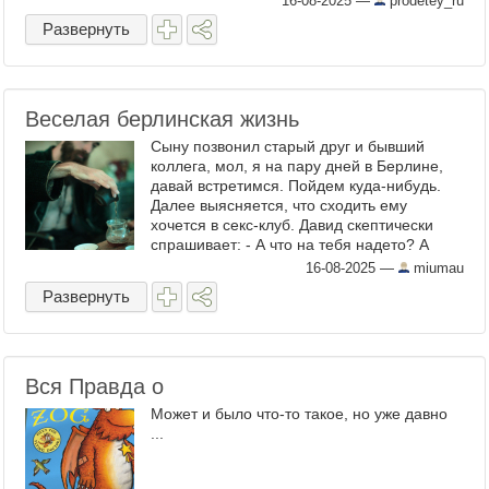
16-08-2025
—
prodetey_ru
притягательный дворец Алексея ...
Развернуть
Веселая берлинская жизнь
Сыну позвонил старый друг и бывший
коллега, мол, я на пару дней в Берлине,
давай встретимся. Пойдем куда-нибудь.
Далее выясняется, что сходить ему
хочется в секс-клуб. Давид скептически
спрашивает: - А что на тебя надето? А
надето - ничего особенного. Ладно, в
16-08-2025
—
miumau
Берлине полно ...
Развернуть
Вся Правда о
Может и было что-то такое, но уже давно
...