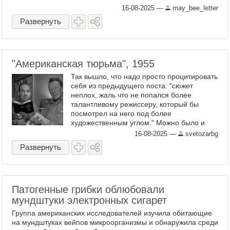
16-08-2025
—
may_bee_letter
Развернуть
"Американская тюрьма", 1955
Так вышло, что надо просто процитировать
себя из предыдущего поста: "сюжет
неплох, жаль что не попался более
талантливому режиссеру, который бы
посмотрел на него под более
художественным углом." Можно было и
снять интереснее визуально, тем более
16-08-2025
—
svetozarbg
что локация( Royal Gorge Park) ...
Развернуть
Патогенные грибки облюбовали
мундштуки электронных сигарет
Группа американских исследователей изучила обитающие
на мундштуках вейпов микроорганизмы и обнаружила среди