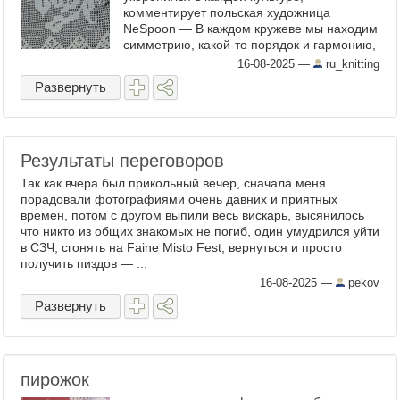
комментирует польская художница
NeSpoon — В каждом кружеве мы находим
симметрию, какой-то порядок и гармонию,
разве это не то, к чему все мы
16-08-2025
—
ru_knitting
инстинктивно стремимся? Почему ...
Развернуть
Результаты переговоров
Так как вчера был прикольный вечер, сначала меня
порадовали фотографиями очень давних и приятных
времен, потом с другом выпили весь вискарь, высянилось
что никто из общих знакомых не погиб, один умудрился уйти
в СЗЧ, сгонять на Faine Misto Fest, вернуться и просто
получить пиздов — ...
16-08-2025
—
pekov
Развернуть
пирожок