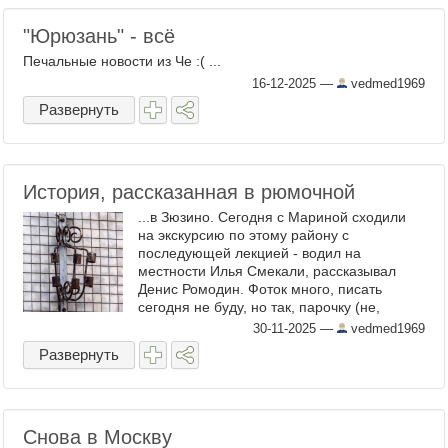
"Юрюзань" - всё
Печальные новости из Че :( ...
16-12-2025
—
vedmed1969
Развернуть
История, рассказанная в рюмочной
...в Зюзино. Сегодня с Мариной сходили
на экскурсию по этому району с
последующей лекцией - водил на
местности Илья Смекали, рассказывал
Денис Ромодин. Фоток много, писать
сегодня не буду, но так, парочку (не,
троечку) выложу. Аутентичный
30-11-2025
—
vedmed1969
флагодержатель Исконно зюзинская урна
Развернуть
...
Снова в Москву