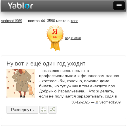
Разместить статью
Войти
vedmed1969
— постов 44. 3590 место в
топе
Неделя
Код кнопки
Месяц
Рейтинги
Архив
Ну вот и ещё один год уходит
...оказался очень неплох в
Фототоп
профессиональном и финансовом планах
- хотелось бы, конечно, почаще дома
Видеотоп
бывать, но тут уж как в том анекдоте про
Добрыню Израильевича... Что ж делать,
если не получается зарабатывать, сидя в
Че? Учиться, учиться и учиться :) [картинку
30-12-2025
—
vedmed1969
потырил отсюда ] ...
Развернуть