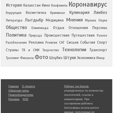
Коронавирус
История
Казахстан
Кино
Конфликты
Кулинария
Ликбез
Косметичка
Коррупция
Криминал
Мнения
Лытдыбр
Медицина
Литература
Музыка
Наука
Общество
Отдых
Отношения
Персоны
Олимпиада
Политика
Происшествия
Путешествия
Природа
Разное
Реклама
Сиськи
События
Спорт
Разоблачения
Религия
СНГ
Технологии
Страны
Транспорт
ТВ и СМИ
Творчество
Фото
Штуки
Шоубиз
Экономика
Троллинг
Финансы
Юмор
Главная
О проекте
Рейтинг топ блогов
,
Обратная связь
упорядоченных по количеству
Правообладателям
посетителей, ссылок и
Реклама
RSS
комментариев. При
составлении рейтинга
блогосферы используются
данные, полученные из